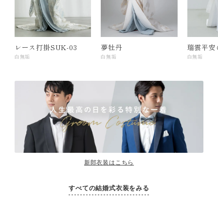
レース打掛SUK-03
夢牡丹
瑞雲平安
白無垢
白無垢
白無垢
新郎衣装はこちら
すべての結婚式衣装をみる