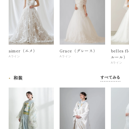
aimer（エメ）
Grace（グレース）
belles 
ルール）
Aライン
Aライン
Aライン
すべてみる
和装