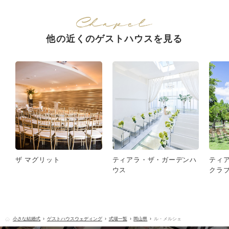
他の近くのゲストハウスを見る
ザ マグリット
ティアラ・ザ・ガーデンハ
ティ
ウス
クラ
小さな結婚式
ゲストハウスウェディング
式場一覧
岡山県
ル・メルシェ