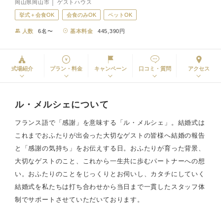
岡山県岡山市 │ ゲストハウス
挙式＋会食OK
会食のみOK
ペットOK
人数
6名〜
基本料金
445,390円
式場紹介
プラン・料金
キャンペーン
口コミ・質問
アクセス
ル・メルシェについて
フランス語で「感謝」を意味する「ル・メルシェ」。結婚式は
これまでおふたりが出会った大切なゲストの皆様へ結婚の報告
と「感謝の気持ち」をお伝えする日。おふたりが育った背景、
大切なゲストのこと、これから一生共に歩むパートナーへの想
い。おふたりのことをじっくりとお伺いし、カタチにしていく
結婚式を私たちは打ち合わせから当日まで一貫したスタッフ体
制でサポートさせていただいております。