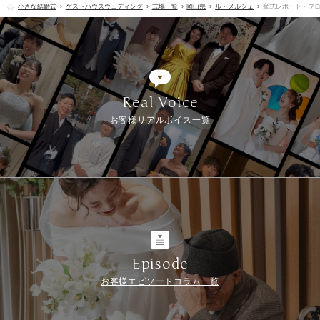
小さな結婚式
ゲストハウスウェディング
式場一覧
岡山県
ル・メルシェ
挙式レポート・ブ
Real Voice
お客様リアルボイス一覧
Episode
お客様エピソードコラム一覧