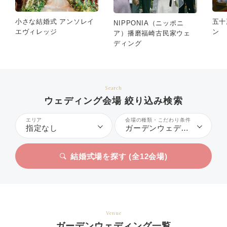
小さな結婚式 アンソレイ
五十
NIPPONIA（ニッポニ
エヴィレッジ
ン
ア）播磨福崎古民家ウェ
ディング
Search
ウェディング会場 絞り込み検索
エリア
会場の種類・こだわり条件
指定なし
ガーデンウェディング
結婚式場を探す (全
12
会場)
Venue
ガーデンウェディング一覧