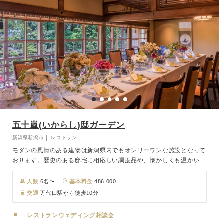
五十嵐(いからし)邸ガーデン
新潟県新潟市 │ レストラン
モダンの風情のある建物は新潟県内でもオンリーワンな施設となって
おります。歴史のある邸宅に相応しい調度品や、懐かしくも温かい気
持ちにさせてくれる囲炉裏のあるウェディングルームなど、趣をゲス
トの方々に楽しんでいただけます。屋敷の中には2,500坪の庭園が広
人数
6名〜
基本料金
486,000
がり、春夏秋冬どの時期でもおふたりとゲストの目を楽しませてくれ
交通
万代口駅から徒歩10分
るでしょう。お料理は厳選した新潟のものはもちろん、全国のおいし
い食材を取り寄せています。 料理に舌鼓を打ちながら華々しい祝宴
レストランウェディング相談会