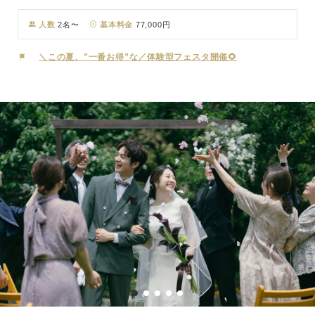
600坪の広大なガーデンと、敷地全体1,100坪を贅沢に貸し切る非日
常を体験。 柔らかな陽光が差し込む開放感たっぷりの邸宅や、石造
人数
2名〜
基本料金
77,000円
りの本格独立型チャペルなど、一歩足を踏み入れれば、目に映るすべ
ての景色がフォトジェニックな空間です。 充実した設備を完備した
＼この夏、”一番お得”な／体験型フェスタ開催🌻
プライベート空間で、お二人と大切なゲストだけの、アットホームで
特別なひと時をお過ごしください。