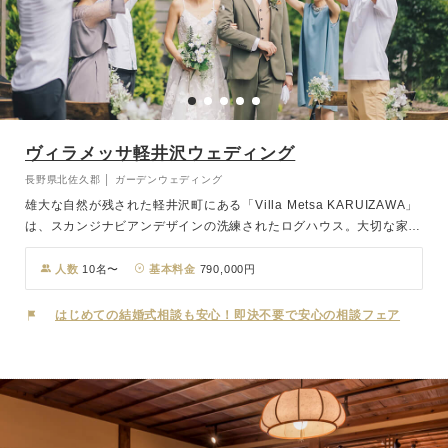
ヴィラメッサ軽井沢ウェディング
長野県北佐久郡 │ ガーデンウェディング
雄大な自然が残された軽井沢町にある「Villa Metsa KARUIZAWA」
は、スカンジナビアンデザインの洗練されたログハウス。大切な家族
や仲間と、まるで自分たちの別荘に来たかのような時間をお過ごしい
ただけます。そんな豊かな森、澄んだ空気の中執り行うのは、ヴィラ
人数
10名〜
基本料金
790,000円
を3棟貸し切って挙げる唯一無二の結婚式！3棟ある内の1棟で心地よ
い風と光輝く太陽に包まれたガーデンウェディングを、残る2棟はご
はじめての結婚式相談も安心！即決不要で安心の相談フェア
宿泊部屋としてご家族団欒の時をお過ごしください。