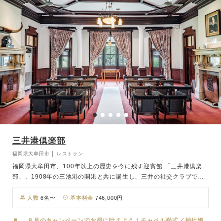
三井港倶楽部
福岡県大牟田市 │ レストラン
福岡県大牟田市、100年以上の歴史を今に残す迎賓館 「三井港倶楽
部」。1908年の三池港の開港と共に誕生し、三井の社交クラブであ
ると共に昭和天皇や政財界の 重鎮が数多く訪れた由緒ある空間で
す。 まるで明治時代へタイムスリップしたかのような華麗で優雅な
人数
6名〜
基本料金
746,000円
非日常空間が、 おふたりとゲストをお迎えします。挙式は緑豊かな
ガーデンでのセレモニー、クラシカルな迎賓館ロビーでの人前式から
８月のキャンペーンでお得に叶えよう！チャペル挙式／神社婚