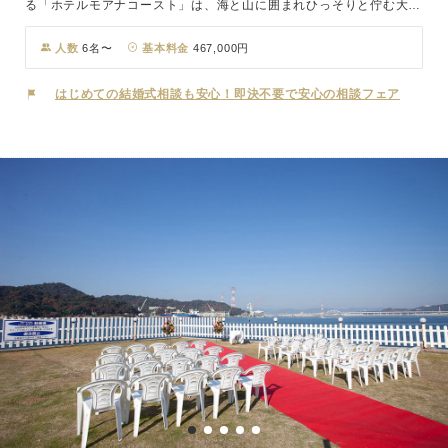
る「ホテルモアナコースト」は、海と山に囲まれひっそりと佇む大人
の隠れ家リゾートホテル。そんな自然溢れる鳴門の地で高い青空と美
しく広がる海、緑萌ゆる山々に包まれ叶うのが、一日一組限定のガー
人数
6名〜
基本料金
467,000円
デンチャペルウェディング！挙式後のパーティーでは天然鳴門鯛や阿
波牛、阿波地鶏。有機野菜など地元のこだわり食材を活かしたイタリ
はじめての結婚式相談も安心！即決不要で安心の相談フェア
ア料理で、ゲストへ珠玉のおもてなしをしてみては。