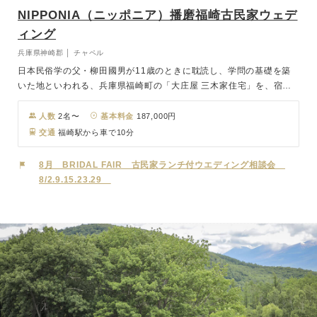
NIPPONIA（ニッポニア）播磨福崎古民家ウェデ
ィング
兵庫県神崎郡 │ チャペル
日本民俗学の父・柳田國男が11歳のときに耽読し、学問の基礎を築
いた地といわれる、兵庫県福崎町の「大庄屋 三木家住宅」を、宿
泊、レストラン、アートギャラリー、ウェディングなど体験できる複
合型ホテル 「NIPPONIA（ニッポニア） 播磨福崎 蔵書の館」として
人数
2名〜
基本料金
187,000円
2020年11月にOPEN。和装の場合は日本古来の純和風スタイルの挙
交通
福崎駅から車で10分
式が行われます。建築の歴史は古く築300年以上を誇り、県の指定重
要有形文化財にも指定されています。歴史ある貴重な古民家で、洋装
8月 BRIDAL FAIR 古民家ランチ付ウエディング相談会
ではレトロな結婚式が、和装の場合は日本古来の純和風スタイルの結
8/2.9.15.23.29
婚式が叶います。