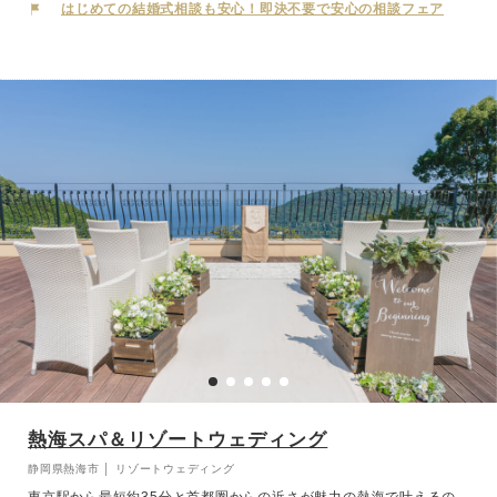
るのもポイント！結婚式だけでなく、お食事から宿泊まで贅沢に一日
はじめての結婚式相談も安心！即決不要で安心の相談フェア
を通して楽しんで。
熱海スパ＆リゾートウェディング
静岡県熱海市 │ リゾートウェディング