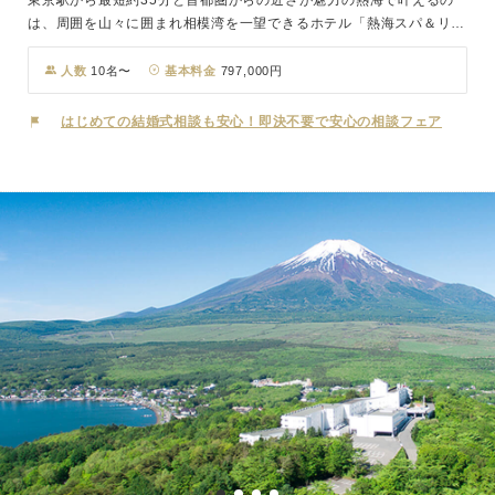
東京駅から最短約35分と首都圏からの近さが魅力の熱海で叶えるの
は、周囲を山々に囲まれ相模湾を一望できるホテル「熱海スパ＆リゾ
ート」での開放感に満ち溢れたウッドデッキテラスウエディング。
最大18名様のご宿泊付きのこのプランは、何といってもホテル一棟
人数
10名〜
基本料金
797,000円
を貸し切れるのが魅力。 大切なゲスト様との特別で楽しい1泊2日を
過ごせること間違いありません。 雨が降っても施設内で対応可能な
はじめての結婚式相談も安心！即決不要で安心の相談フェア
安心の会場で、贅沢で幸せな一日を。