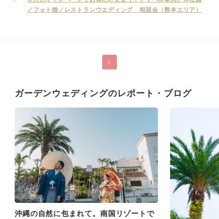
お選びいただけ、 披露宴では大牟田の文化や歴史を皿の上で表現
／フォト婚／レストランウエディング 相談会（熊本エリア）
し、 有明海沿岸の生産者や 器作家のこだわりも取り入れたストーリ
ー性のあるフレンチをお愉しみいただけます。 三井港倶楽部はおふ
たりの永遠の誓いを見守り、 その記憶を後世に受け継ぎます。
1
ガーデンウェディングのレポート・ブログ
沖縄の自然に包まれて。南国リゾートで