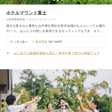
ホテルマウント富士
山梨県南都留郡 │ ガーデンウェディング
雄大な富士山と優美な山中湖を望める挙式会場がなんといっても魅力
の一つ。 おふたりの想いを表現できるセッティングもでき、オリジ
ナルのセレモニーが実現。 １日１組様限定ですので、ご家族やゲス
トとゆったりとお過ごしいただけます。 お打合せは電話やメールで
人数
2名〜
基本料金
367,000円
も可能ですので、全国どこにお住まいでも安心して当日をお迎えいた
だけます。
はじめての結婚式相談も安心！即決不要で安心の相談フェア