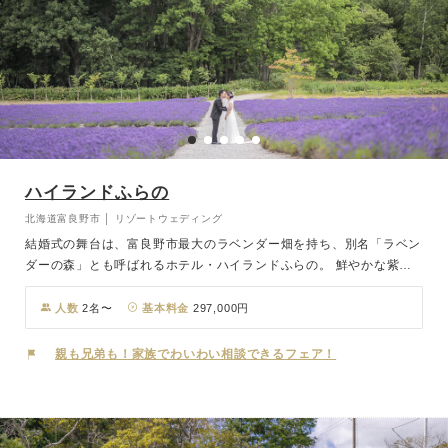
ハイランドふらの
北海道富良野市 │ リゾートウェディング
結婚式の舞台は、富良野市最大のラベンダー畑を持ち、別名「ラベン
ダーの森」とも呼ばれるホテル・ハイランドふらの。 鮮やかな紫色
が一面に広がる見事な景色は『ラベンダーの海』とも称され、見頃を
迎える7月中旬～下旬には多くの人々を魅了しています。 そんな色彩
人数
2名〜
基本料金
297,000円
豊かな大自然の中で誓うウェディングはまさに唯一無二の空間。自然
の息吹を全身に感じながらラベンダーの香りに包まれた特別なひと時
親も兄弟も！家族でわいわい相談できるフェア！
をお過ごしください。