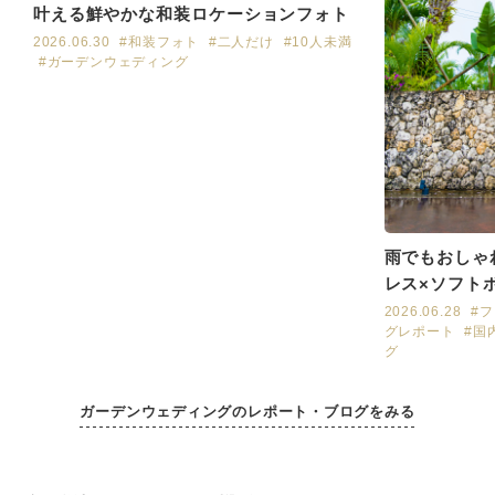
叶える鮮やかな和装ロケーションフォト
2026.06.30
#和装フォト
#二人だけ
#10人未満
#ガーデンウェディング
雨でもおしゃ
レス×ソフト
ト
2026.06.28
#
グレポート
#国
グ
ガーデンウェディングのレポート・ブログをみる