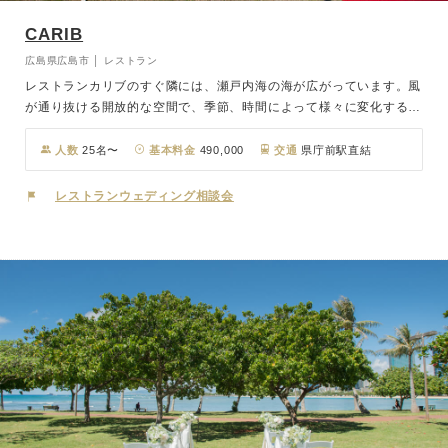
CARIB
広島県広島市 │ レストラン
レストランカリブのすぐ隣には、瀬戸内海の海が広がっています。風
が通り抜ける開放的な空間で、季節、時間によって様々に変化する瀬
戸内海の表情をお楽しみください。また、レストランカリブではドッ
グランスペースやキッズスペースなどをご用意しております。老若男
人数
25名〜
基本料金
490,000
交通
県庁前駅直結
女、お子様のいらっしゃるゲストの方や大切なワンちゃん立ち合いの
もと、心温まる自由度の高い挙式・パーティを行うことが可能です。
レストランウェディング相談会
お料理や会場の装飾など、おふたりのイメージをぜひ形に。瀬戸内の
自然の風に包まれた絶景セレモニーを、心を込めたあたたかいおもて
なしでお手伝いさせていただきます。