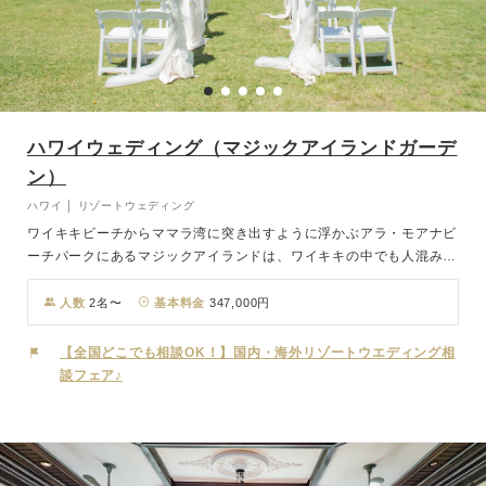
ハワイウェディング（マジックアイランドガーデ
ン）
ハワイ │ リゾートウェディング
ワイキキビーチからママラ湾に突き出すように浮かぶアラ・モアナビ
ーチパークにあるマジックアイランドは、ワイキキの中でも人混みの
ない穴場スポットとして有名。ウクレレの音色をバックに、緑がまぶ
しい開放的なガーデンウェディングが叶います。有名なアラ・モアナ
人数
2名〜
基本料金
347,000円
センターも近く、挙式前後のショッピングも楽しみの一つです。
【全国どこでも相談OK！】国内・海外リゾートウエディング相
談フェア♪