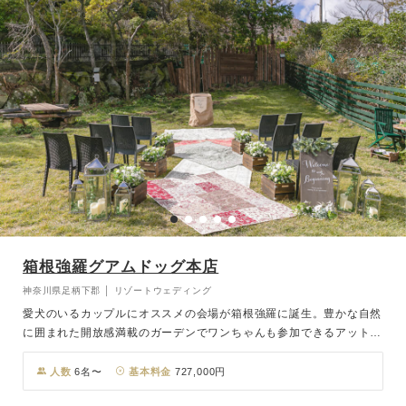
箱根強羅グアムドッグ本店
神奈川県足柄下郡 │ リゾートウェディング
愛犬のいるカップルにオススメの会場が箱根強羅に誕生。豊かな自然
に囲まれた開放感満載のガーデンでワンちゃんも参加できるアットホ
ームな結婚式が叶います。「ペットと泊まれるお宿」として数々の受
賞経験がある「箱根強羅グアムドックホテル」を一棟貸切できるの
人数
6名〜
基本料金
727,000円
で、ご家族とワンちゃんとの特別な時間をゆっくりとご堪能いただけ