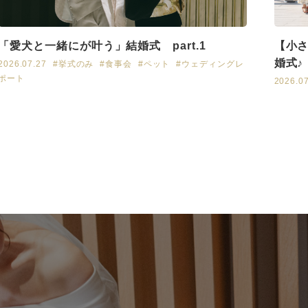
「愛犬と一緒にが叶う」結婚式 part.1
【小
婚式♪
2026.07.27
#挙式のみ
#食事会
#ペット
#ウェディングレ
ポート
2026.0