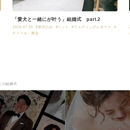
「愛犬と一緒にが叶う」結婚式 part.2
2026.07.30
#挙式のみ
#ペット
#ウェディングレポート
#
チャペル・教会
との結婚式