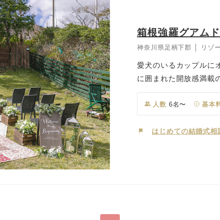
箱根強羅グアム
神奈川県足柄下郡 │ リゾ
愛犬のいるカップルに
に囲まれた開放感満載
ームな結婚式が叶いま
賞経験がある「箱根強
人数
6名〜
基本
で、ご家族とワンちゃ
るのもポイント！結婚
はじめての結婚式相
を通して楽しんで。