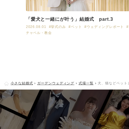
「愛犬と一緒にが叶う」結婚式 part.3
2026.08.01
#挙式のみ
#ペット
#ウェディングレポート
#
チャペル・教会
小さな結婚式
ガーデンウェディング
式場一覧
犬、猫などペット