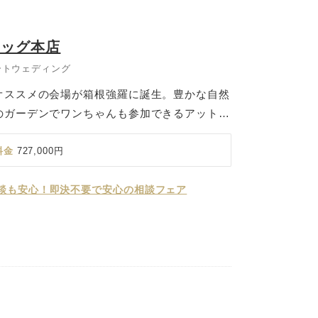
ドッグ本店
ートウェディング
オススメの会場が箱根強羅に誕生。豊かな自然
のガーデンでワンちゃんも参加できるアットホ
す。「ペットと泊まれるお宿」として数々の受
羅グアムドックホテル」を一棟貸切できるの
料金
727,000円
んとの特別な時間をゆっくりとご堪能いただけ
式だけでなく、お食事から宿泊まで贅沢に一日
談も安心！即決不要で安心の相談フェア