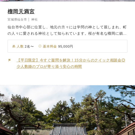
榴岡天満宮
宮城県仙台市 │ 神社
仙台市中心部に位置し、地元の方々には学問の神として親しまれ、町
の人々に愛される神社として知られています。桜が有名な榴岡に鎮座
するこの神社では、桜の季節にロケーション撮影もおすすめ。天神さ
まの御神前で夫婦の契りを結び、幸せな家庭が築かれることを祈願い
人数
2名〜
基本料金
95,000円
たします。
【平日限定】今すぐ疑問を解決！15分からのクイック相談会◎
少人数婚のプロが寄り添う安心の時間