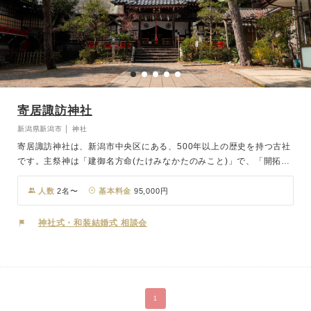
寄居諏訪神社
新潟県新潟市 │ 神社
寄居諏訪神社は、新潟市中央区にある、500年以上の歴史を持つ古社
です。主祭神は「建御名方命(たけみなかたのみこと)」で、「開拓と
武勇」のご利益があるとされ、無病息災、人生開拓、合格祈願、厄
除、商売繁昌など多くの市民に崇敬されています。境内には「福一稲
人数
2名〜
基本料金
95,000円
荷大明神(ふくいちいなりだいみょうじん)」も祀られており、五穀豊
穣や商売繁盛、芸能上達のご利益として信仰されています。 地域の
神社式・和装結婚式 相談会
文化と信仰が息づく、緑豊かな珍種の森と歴史ある社殿を背景に、お
ふたりの門出を祝う厳かで温かな儀式が叶います。現在は女性の宮司
が神事を執り行っており、やわらかくあたたかな雰囲気に包まれた挙
式が実現します。地域とともに歩んできた社として、人々に愛され続
ける寄居諏訪神社は、人生の大切な節目にふさわしい場所です。
1