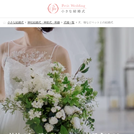
小さな結婚式
神社結婚式・神前式・和婚
式場一覧
犬、猫などペットとの結婚式