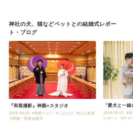
神社の犬、猫などペットとの結婚式レポー
ト・ブログ
「愛犬と一緒に
『和装撮影』神殿×スタジオ
2026.08.01
#
2026.08.08
#和装フォト
#二人だけ
#10人未満
レポート
#チャ
#和婚・和装結婚式