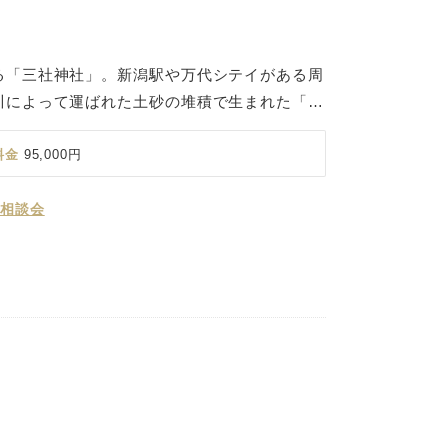
る「三社神社」。新潟駅や万代シテイがある周
川によって運ばれた土砂の堆積で生まれた「流
でした。江戸時代に開拓が始まり、延享三
拓者たちの安全と守護を祈願して創建されたのが神
料金
95,000円
の由緒から「無から有を生み出す」、新しいこ
ると成功に導いてくださるとして崇められてい
 相談会
家内安全・心願成就の神としても崇敬が篤いで
ってきた開拓の守護神のもと、おふたりの新生