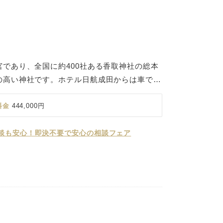
であり、全国に約400社ある香取神社の総本
の高い神社です。ホテル日航成田からは車で約
境内はロケーション撮影にもおすすめで、重厚な
定されています。 また、香取神宮から車で片
料金
444,000円
ホテル日航成田での披露宴をご案内しておりま
せて、最適な会場をご提案させていただきま
談も安心！即決不要で安心の相談フェア