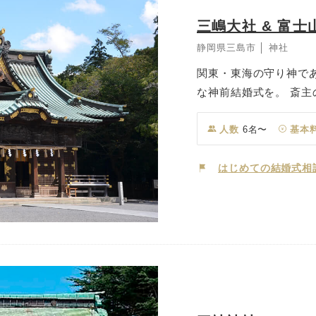
三嶋大社 & 富
静岡県三島市 │ 神社
関東・東海の守り神で
な神前結婚式を。 斎
なわれる神前での挙式
礼の神事です。 緑の
人数
6名〜
基本
むとき、おふたりの心
士山三島東急ホテルで
はじめての結婚式相
を。 沼津や近隣の漁
等の新鮮な山の幸を、
融合したお料理で記憶