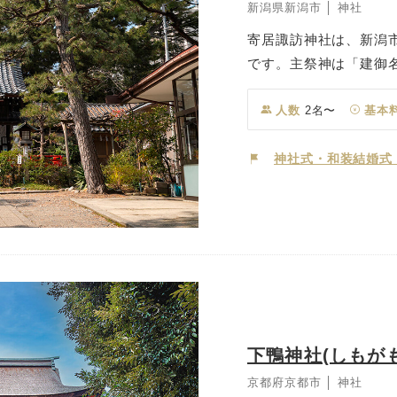
新潟県新潟市 │ 神社
寄居諏訪神社は、新潟市
です。主祭神は「建御名
武勇」のご利益がある
除、商売繁昌など多く
人数
2名〜
基本
荷大明神(ふくいちいな
穣や商売繁盛、芸能上
神社式・和装結婚式
文化と信仰が息づく、
ふたりの門出を祝う厳
が神事を執り行ってお
式が実現します。地域
ける寄居諏訪神社は、
下鴨神社(しもが
京都府京都市 │ 神社