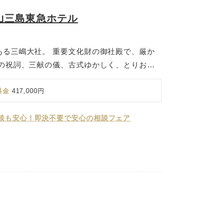
士山三島東急ホテル
ある三嶋大社。 重要文化財の御社殿で、厳か
主の祝詞、三献の儀、古式ゆかしく、とりおこ
は、 おふたりの愛の絆を堅く深く結びあう婚
木立に囲まれた神殿へ、玉砂利を踏みしめて歩
料金
417,000円
は厳かな思いに満たされます。 挙式の後は富
、高層階から富士山を眺めながらのお食事会
談も安心！即決不要で安心の相談フェア
港で水揚げされる海の幸と、箱根西麓三島野菜
ダイナミックにライブ調理し、和とフレンチが
に残る1日を彩ります。