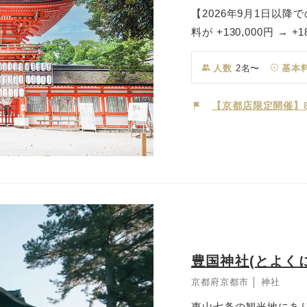
【2026年9月1日以
料が +130,000円 →
世界遺産にも登録されて
川の下流に祀られてい
人数
2名〜
基本
ゃ)」として親しまれ
崇められ、国事や国民
【京都店限定開催】8
育ての神様としても人
という原野の姿をとどめ
日が優しくおふたりを
されている格式高い「
主が祝詞を奏上し、新
豊国神社(とよく
京都府京都市 │ 神社
東山七条の観光地にあ