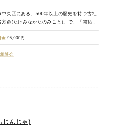
中央区にある、500年以上の歴史を持つ古社
方命(たけみなかたのみこと)」で、「開拓と
とされ、無病息災、人生開拓、合格祈願、厄
の市民に崇敬されています。境内には「福一稲
料金
95,000円
りだいみょうじん)」も祀られており、五穀豊
達のご利益として信仰されています。 地域の
 相談会
緑豊かな珍種の森と歴史ある社殿を背景に、お
かで温かな儀式が叶います。現在は女性の宮司
り、やわらかくあたたかな雰囲気に包まれた挙
とともに歩んできた社として、人々に愛され続
人生の大切な節目にふさわしい場所です。
もじんじゃ)