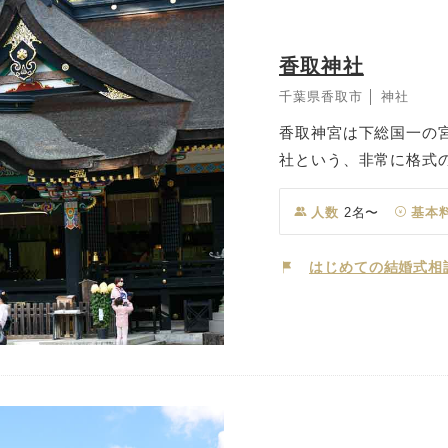
香取神社
千葉県香取市 │ 神社
香取神宮は下総国一の宮
社という、非常に格式
30分。緑に囲まれた
社殿は重要文化財に指
人数
2名〜
基本
道30分の移動にて、
す。ご利用人数に合わ
はじめての結婚式相
す。