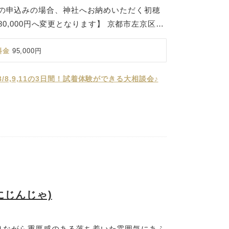
降での申込みの場合、神社へお納めいただく初穂
 +180,000円へ変更となります】 京都市左京区、
いる賀茂御祖神社(かもみおやじんじゃ)。鴨
ることから通称「下鴨神社(しもがもじんじ
料金
95,000円
ています。京都最古の社の一つで山城国一宮と
の幸福を祈願しています。古くから縁結びや子
/8,9,11の3日間！試着体験ができる大相談会♪
々から厚く信仰されており、参道は「糺の森」
る約600本の樹木に包まれ、柔らかな木洩れ
包み込みます。婚礼の儀式は重要文化財に指定
葵生殿」にて執り行われ、静謐な空気の中で斎
郎新婦の末永い幸せを御祈願いたします。
にじんじゃ)
りながら重厚感のある落ち着いた雰囲気にあふ