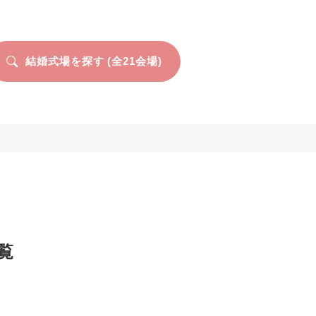
結婚式場を探す (全
21
会場)
覧