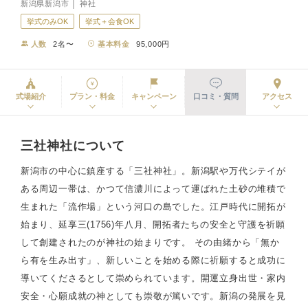
新潟県新潟市 │ 神社
挙式のみOK
挙式＋会食OK
人数
2名〜
基本料金
95,000円
式場紹介
プラン・料金
キャンペーン
口コミ・質問
アクセス
三社神社について
新潟市の中心に鎮座する「三社神社」。新潟駅や万代シテイが
ある周辺一帯は、かつて信濃川によって運ばれた土砂の堆積で
生まれた「流作場」という河口の島でした。江戸時代に開拓が
始まり、延享三(1756)年八月、開拓者たちの安全と守護を祈願
して創建されたのが神社の始まりです。 その由緒から「無か
ら有を生み出す」、新しいことを始める際に祈願すると成功に
導いてくださるとして崇められています。開運立身出世・家内
安全・心願成就の神としても崇敬が篤いです。新潟の発展を見