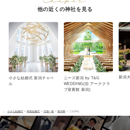
他の近くの神社を見る
新潟
小さな結婚式 新潟チャペ
ニーズ新潟 by T&G
ル
WEDDING(旧 アーククラ
ブ迎賓館 新潟)
小さな結婚式
和装結婚式
式場一覧
新潟県
三社神社