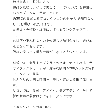
神社挙式をご検討の方へ
和婚を気軽に、そして美しく叶えていただける特別な
パックプランをご用意しました！
約30点の豊富な和装コレクションの中から 追加料金な
し でお選びいただけます。
白無垢・色打掛・紋服はいずれもランクアップフリ
ー。
色掛下や重ね衿などの小物類も追加料金なしで選び放
題となっております。
伝統の美しさを纏う一着が、きっと見つかります。
挙式では、業界トップクラスのクオリティを誇る「ラ
ヴィファクトリー」が、厳かな瞬間を200カットの写真
データとして撮影。
おふたりの大切な時間を、美しく確かな技術で残しま
す。
サロンでは、新婦ヘアメイク、美容アテンド、そして
新郎新婦の着付けまでをトータルでサポート。
「キャンペーン対象期間」