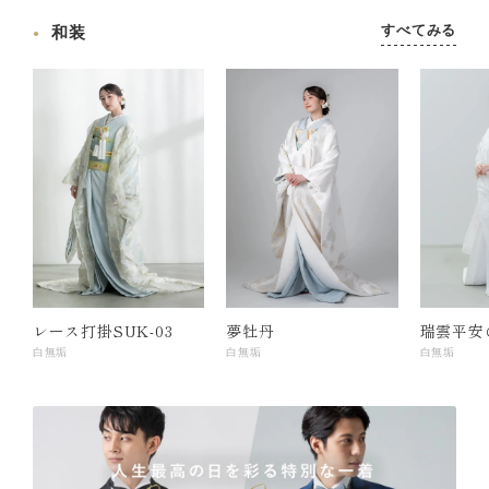
すべてみる
和装
レース打掛SUK-03
夢牡丹
瑞雲平安
白無垢
白無垢
白無垢