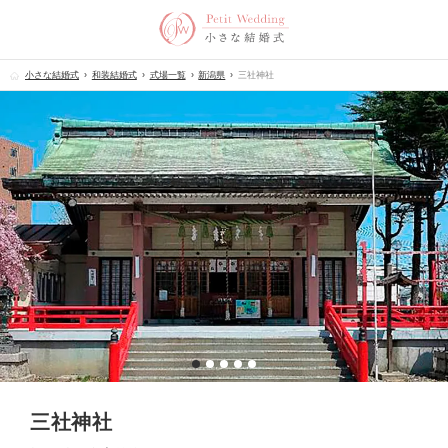
小さな結婚式
和装結婚式
式場一覧
新潟県
三社神社
三社神社