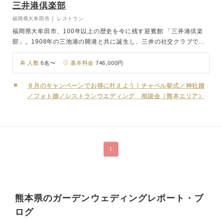
三井港倶楽部
福岡県大牟田市 │ レストラン
福岡県大牟田市、100年以上の歴史を今に残す迎賓館 「三井港倶楽
部」。1908年の三池港の開港と共に誕生し、三井の社交クラブであ
ると共に昭和天皇や政財界の 重鎮が数多く訪れた由緒ある空間で
す。 まるで明治時代へタイムスリップしたかのような華麗で優雅な
人数
6名〜
基本料金
746,000円
非日常空間が、 おふたりとゲストをお迎えします。挙式は緑豊かな
ガーデンでのセレモニー、クラシカルな迎賓館ロビーでの人前式から
８月のキャンペーンでお得に叶えよう！チャペル挙式／神社婚
お選びいただけ、 披露宴では大牟田の文化や歴史を皿の上で表現
／フォト婚／レストランウエディング 相談会（熊本エリア）
し、 有明海沿岸の生産者や 器作家のこだわりも取り入れたストーリ
ー性のあるフレンチをお愉しみいただけます。 三井港倶楽部はおふ
たりの永遠の誓いを見守り、 その記憶を後世に受け継ぎます。
1
熊本県のガーデンウェディングレポート・ブ
ログ