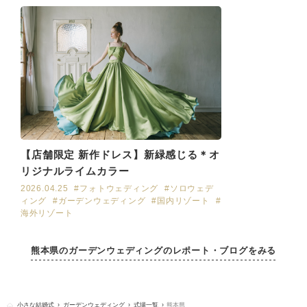
【店舗限定 新作ドレス】新緑感じる＊オ
リジナルライムカラー
2026.04.25
#フォトウェディング
#ソロウェデ
ィング
#ガーデンウェディング
#国内リゾート
#
海外リゾート
熊本県のガーデンウェディングのレポート・ブログをみる
小さな結婚式
ガーデンウェディング
式場一覧
熊本県