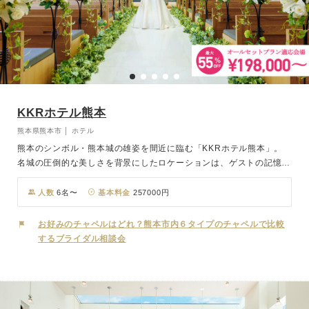
KKRホテル熊本
熊本県熊本市 │ ホテル
熊本のシンボル・熊本城の雄姿を間近に臨む「KKRホテル熊本」。
名城の圧倒的な美しさを背景にしたロケーションは、ゲストの記憶に
深く刻まれる最高のおもてなしとなります。 少人数でのアットホー
ムな披露宴・パーティーに最適な会場をご用意。こだわりの料理を楽
人数
6名〜
基本料金
257000円
しみながら、大切な方々とゆっくりと言葉を交わす、穏やかな時間を
ご提案します。 熊本城に見守られながら、おふたりの新しい物語を
お好みのチャペルはどれ？熊本市内６タイプのチャペルで比較
ここから始めませんか。
するブライダル相談会