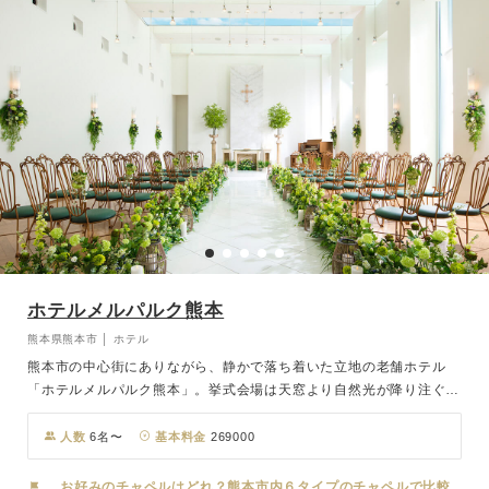
ホテルメルパルク熊本
熊本県熊本市 │ ホテル
熊本市の中心街にありながら、静かで落ち着いた立地の老舗ホテル
「ホテルメルパルク熊本」。挙式会場は天窓より自然光が降り注ぐ全
天候型のチャペル「エンジェル」。白を基調とし、ナチュラルなグリ
ーンで彩られた空間が陽光を受けて光り輝きます。ゲストとの距離も
人数
6名〜
基本料金
269000
近く、あたたかくアットホームな雰囲気で、おふたりも絆を感じるこ
とができます。
お好みのチャペルはどれ？熊本市内６タイプのチャペルで比較