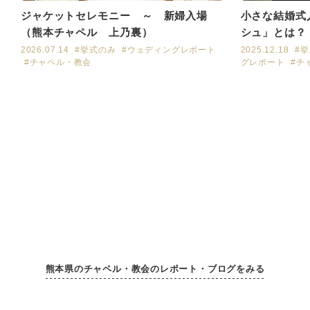
小さな結婚式
ジャケットセレモニー ～ 新婦入場
シュ」とは？
（熊本チャペル 上乃裏）
2025.12.18
#
2026.07.14
#挙式のみ
#ウェディングレポート
グレポート
#チ
#チャペル・教会
熊本県のチャペル・教会のレポート・ブログをみる