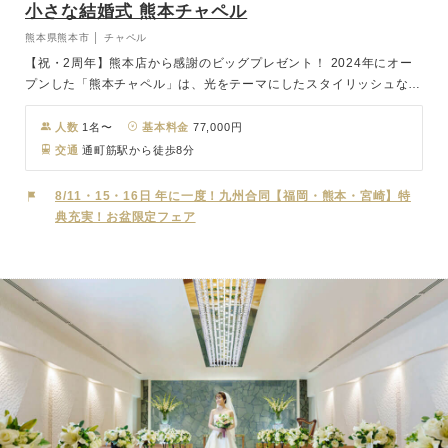
小さな結婚式 熊本チャペル
熊本県熊本市 │ チャペル
【祝・2周年】熊本店から感謝のビッグプレゼント！ 2024年にオー
プンした「熊本チャペル」は、光をテーマにしたスタイリッシュなデ
ザイナーズチャペル。 熊本市の中心部で最大40名までの結婚式が叶
います。 挙式後の会食はもちろん、神社式、レストランウエディン
人数
1名〜
基本料金
77,000円
グやフォトウェディングの対応も可能です。 是非、少人数ウェディ
交通
通町筋駅から徒歩8分
ングのことは小さな結婚式にご相談ください。
8/11・15・16日 年に一度！九州合同【福岡・熊本・宮崎】特
典充実！お盆限定フェア