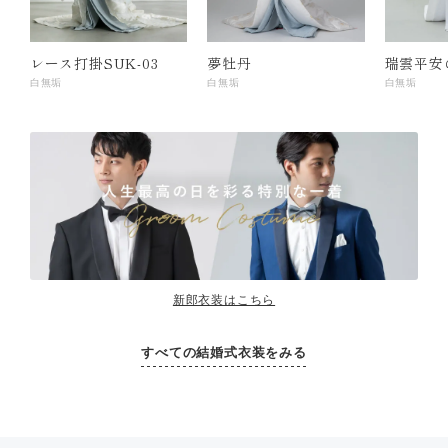
レース打掛SUK-03
夢牡丹
瑞雲平安
白無垢
白無垢
白無垢
新郎衣装はこちら
すべての結婚式衣装をみる