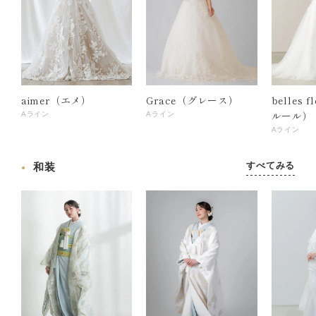
aimer（エメ）
Grace（グレース）
belles 
ルール）
Aライン
Aライン
Aライン
すべてみる
和装