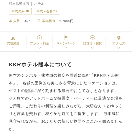
熊本県熊本市 │ ホテル
挙式のみOK
挙式＋会食OK
人数
6名〜
基本料金
257000円
式場紹介
プラン・料金
キャンペーン
口コミ・質問
アクセス
KKRホテル熊本について
熊本のシンボル・熊本城の雄姿を間近に臨む「KKRホテル熊
本」。 名城の圧倒的な美しさを背景にしたロケーションは、
ゲストの記憶に深く刻まれる最高のおもてなしとなります。
少人数でのアットホームな披露宴・パーティーに最適な会場を
ご用意。こだわりの料理を楽しみながら、大切な方々とゆっく
りと言葉を交わす、穏やかな時間をご提案します。 熊本城に
見守られながら、おふたりの新しい物語をここから始めません
か。