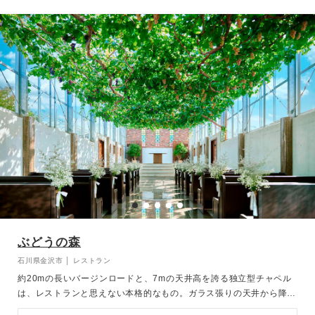
心ゆくまでプライベートな時間をお楽しみください。
『THEATRE（テアトル）』と名付けられたチャペルは、「包み込
む」という意味を持ち、母の胎内をイメージして創られました。誰も
が体験したことのある優しさに包まれた、どこか懐かしいあの空間
で、大切な方々に見守られながら行う挙式は、この日だけの特別な感
動を与えてくれます。パーティー会場は昼と夜で全く異なる顔を持ち
ます。昼間は窓からの陽光と眺める緑が眩しい爽やかな空間に、夜は
無数のキャンドルが煌めきシックで大人の雰囲気に包まれます。さら
に緑あふれるガーデンも魅力的です。この特別な場所で、お二人とゲ
ストの皆様にとって忘れられない一日を演出いたします。
ぶどうの森
石川県金沢市 │ レストラン
約20mの長いバージンロードと、7mの天井高を誇る独立型チャペル
は、レストランと思えない本格的なもの。ガラス張りの天井から降り
注ぐ陽光と、四季によって表情を変えるぶどう棚が、リゾートを思わ