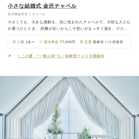
小さな結婚式 金沢チャペル
石川県金沢市 │ チャペル
小さくても、大きな感動を。光に包まれたチャペルで、大切な人と心
が通うひととき。 距離が近いからこそ想いがまっすぐ届き、ゲスト
との絆を深く感じられる、あたたかく特別な結婚式を叶えます。 一
人ひとりの表情が見える距離で、言葉以上の想いが伝わります。 飾
人数
1名〜
基本料金
77,000円
交通
香林坊 バス停留所
らない時間の中に、大切な瞬間を。
＼この夏、”一番お得”な／体験型フェスタ開催🌻