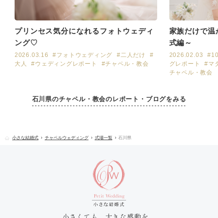
プリンセス気分になれるフォトウェディ
家族だけで温
ング♡
式編～
2026.03.16
#フォトウェディング
#二人だけ
#
2026.02.03
#1
大人
#ウェディングレポート
#チャペル・教会
グレポート
#マ
チャペル・教会
石川県のチャペル・教会のレポート・ブログをみる
小さな結婚式
チャペルウェディング
式場一覧
石川県
小さくても、大きな感動を。