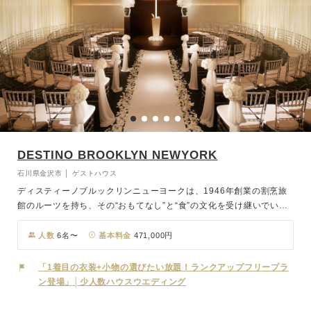
DESTINO BROOKLYN NEWYORK
石川県金沢市 │ ゲストハウス
ディスティーノブルックリンニューヨークは、1946年創業の割烹旅
館のルーツを持ち、その“おもてなし”と“食”の文化を受け継いでいま
す。私たちは、日本人の感覚に合ったウェディングスタイルを生み出
すために、N.Y.スタイルを取り入れたウェディングを精査し、独自の
人数
6名〜
基本料金
471,000円
魅力を融合させました。この特別な場所で、誰もが笑顔になるウェデ
ィングを目指しています。N.Y.ブルックリンの街中にあるような、ハ
「1着目の衣装+小物の選びたい放題！ランクアップフリープラ
イセンスでありながらどこか寛げる雰囲気を持った一軒家。まるで自
ン登場」│少人数ハウスウエディング
宅で行うパーティーのように、お二人も訪れるゲストの皆さまもリラ
ックスしてお過ごしいただけます。他の何にも邪魔されることなく、