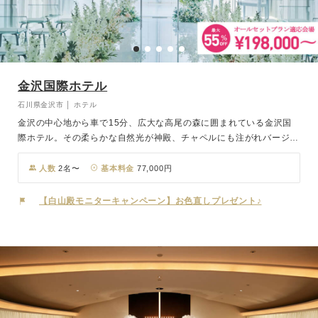
金沢国際ホテル
石川県金沢市 │ ホテル
金沢の中心地から車で15分、広大な高尾の森に囲まれている金沢国
際ホテル。その柔らかな自然光が神殿、チャペルにも注がれバージン
ロードを照らし、二人の門出を祝福します。山側環状道路を利用すれ
ば、富山や福井方面からもICより約20分と北陸エリアのゲストには
人数
2名〜
基本料金
77,000円
アクセス良好な立地です。
【白山殿モニターキャンペーン】お色直しプレゼント♪