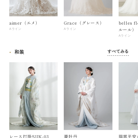
aimer（エメ）
Grace（グレース）
belles 
ルール）
Aライン
Aライン
Aライン
すべてみる
和装
レース打掛SUK-03
夢牡丹
瑞雲平安