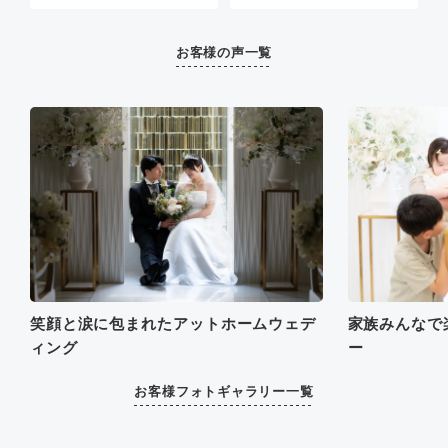
す。
にありがとうございまし
ね、ほんとうに挙げてよか
提案していただけたので、
こちらの希望を細かく聞い
た。
ったねと挙式後に話してい
気持ち的に楽でした。あと
ていただき、全て要望通
ました。
担当さんが優しく朗らかな
お客様の声一覧
り、かつスケジュール通り
また、いろんな提案やささ
方で、スタッフさん同士和
に進めることができまし
いな質問にも丁寧に答えて
気あいあいとされていたお
た。
くださり、不安を解消しな
陰もあり、式当日もあまり
料金は、明瞭でわかりやす
がら当日を迎えることがで
緊張せず、和やかなな雰囲
く、押し売りも一切無かっ
きました。
気で過ごせたので、とても
たです。
ご提案の進行中の写真を残
良かったです。素敵な結婚
私たちの人生の一大イベン
してよかったし、何より楽
式にして下さり、本当に感
トを、100点満点の形でサ
しかったです。大変お世話
謝しています。
ポートしていただき、本当
になり、どうもありがとう
に感謝しています。（現在
ございました。
は写真の到着を心待ちにし
ている状況です。）
打ち合わせも、当日のヘア
メイクも、すべて同じ店舗
笑顔と涙に包まれたアットホームウェデ
家族みんなで
で行うことができ、大変ス
ィング
ー
ムーズでした。
お客様フォトギャラリー一覧