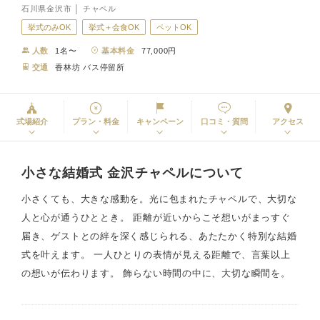
石川県金沢市 │ チャペル
挙式のみOK
挙式＋会食OK
ペットOK
人数
1名〜
基本料金
77,000円
交通
香林坊 バス停留所
式場紹介
プラン・料金
キャンペーン
口コミ・質問
アクセス
小さな結婚式 金沢チャペルについて
小さくても、大きな感動を。光に包まれたチャペルで、大切な
人と心が通うひととき。 距離が近いからこそ想いがまっすぐ
届き、ゲストとの絆を深く感じられる、あたたかく特別な結婚
式を叶えます。 一人ひとりの表情が見える距離で、言葉以上
の想いが伝わります。 飾らない時間の中に、大切な瞬間を。