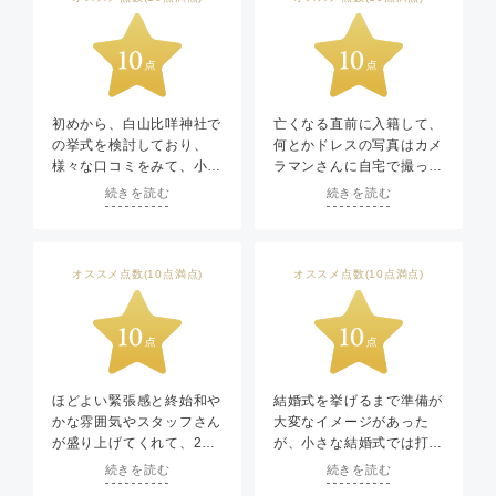
初めから、白山比咩神社で
亡くなる直前に入籍して、
の挙式を検討しており、
何とかドレスの写真はカメ
様々な口コミをみて、小さ
ラマンさんに自宅で撮って
な結婚式 金沢に決めまし
もらいましたが、結婚式挙
続きを読む
続きを読む
た。
げてやれなかった事をずっ
初回打ち合わせから当日ま
と悔いてました。
で、同じ方に対応いただく
2人の思い出旅行も終わ
ことができ、安心してお任
り、次、何しようと考えた
オススメ点数(10点満点)
オススメ点数(10点満点)
せできました。
時、やっぱり式挙げてない
現地での打ち合わせ、衣装
しどっかないのかと検索し
合わせ、当日の準備も、す
小さな結婚式を見つけ、駄
べて同じ竪町の店舗で行う
目元で電話しました。
ことができ、大変スムーズ
正直、半信半疑でしたが、
でした。
当日もスタッフの方々の心
ほどよい緊張感と終始和や
結婚式を挙げるまで準備が
特に驚いたのは、プランナ
遣いには感激しました。
かな雰囲気やスタッフさん
大変なイメージがあった
ーの松本さんはじめ、カメ
この会社にもっと早く、生
が盛り上げてくれて、2人
が、小さな結婚式では打ち
ラマンさん、着付け・ヘア
きてる時に気づいてればと
だけでもこんなに素敵なし
合わせの数も少なく、規模
続きを読む
続きを読む
メイクさん全員の対応力で
の思いもありますが、本当
あわせな挙式ができるんだ
に合わせた場所や流れをご