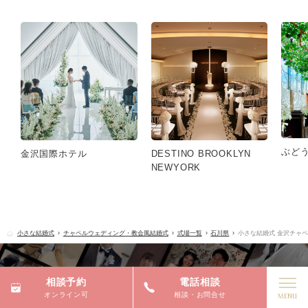
ぶど
金沢国際ホテル
DESTINO BROOKLYN
NEWYORK
小さな結婚式
チャペルウェディング・教会風結婚式
式場一覧
石川県
小さな結婚式 金沢チャ
相談予約
電話相談
オンライン可
相談・お問合せ