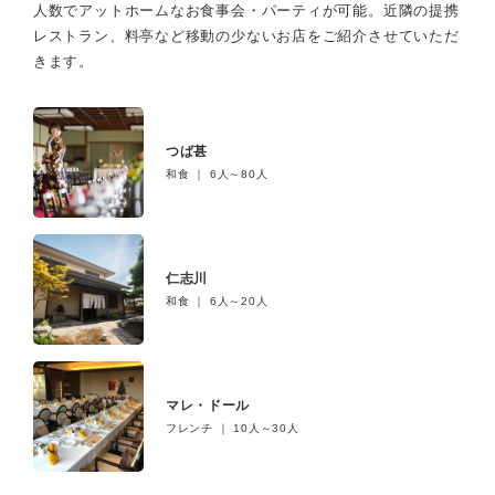
人数でアットホームなお食事会・パーティが可能。
近隣の提携
レストラン、料亭など移動の少ないお店をご紹介させていただ
きます。
つば甚
和食 ｜ 6人～80人
仁志川
和食 ｜ 6人～20人
マレ・ドール
フレンチ ｜ 10人～30人