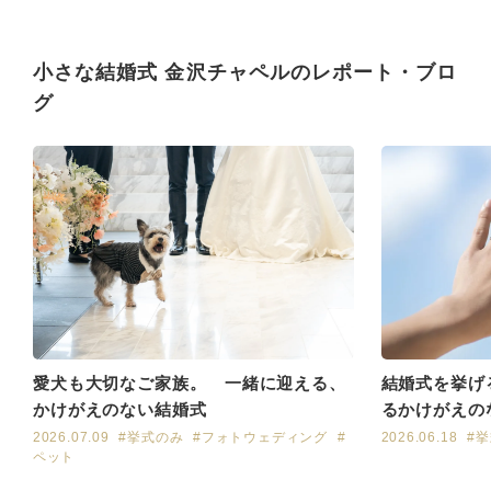
小さな結婚式 金沢チャペルのレポート・ブロ
グ
愛犬も大切なご家族。 一緒に迎える、
結婚式を挙げ
かけがえのない結婚式
るかけがえの
2026.07.09
#挙式のみ
#フォトウェディング
#
2026.06.18
#
ペット