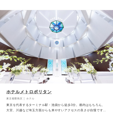
余年の歴史の中で、歴代シェフが大切に受け継ぎ磨き上げてきたお料
理と、その高いホスピタリティで、おふたりの特別な一日を叶えま
す。 世代を問わず愛される上質なホテルウェディングで、心に残る
特別なひとときをお過ごしください。
ホテルメトロポリタン
東京都豊島区 │ ホテル
東京を代表するターミナル駅・池袋から徒歩3分。都内はもちろん、
大宮、川越など埼玉方面からも来やすいアクセスの良さが自慢です。