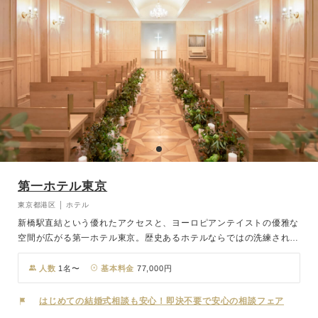
第一ホテル東京
東京都港区 │ ホテル
新橋駅直結という優れたアクセスと、ヨーロピアンテイストの優雅な
空間が広がる第一ホテル東京。歴史あるホテルならではの洗練された
サービスと美食で、大切なゲストを心からお迎えします。 木の温も
りに包まれたチャペルは、幸せへの願いを叶える星をイメージした組
人数
1名〜
基本料金
77,000円
木デザインのバージンロードが特徴。 大切なゲストを近くに感じら
れる暖かみのある落ち着いた空間です。 ホテル館内は贅を尽くした
はじめての結婚式相談も安心！即決不要で安心の相談フェア
調度品や著名な絵画が飾られたヨーロピアンエレガンスの世界。 80