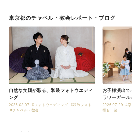
東京都のチャペル・教会レポート・ブログ
お子様演出で
自然な笑顔が彩る、和装フォトウエディ
ラワーガール
ング
2026.07.29
#
2026.08.07
#フォトウェディング
#和装フォト
様も一緒
#チャペル・教会