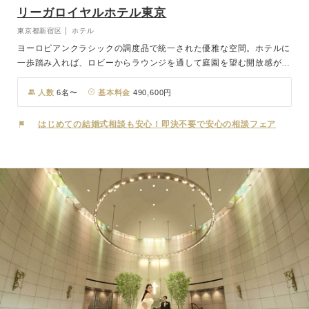
リーガロイヤルホテル東京
東京都新宿区 │ ホテル
ヨーロピアンクラシックの調度品で統一された優雅な空間。ホテルに
一歩踏み入れば、ロビーからラウンジを通して庭園を望む開放感が、
心に残る一日の幕開けを印象づけます。 挙式後のパーティは、おふ
たりはもちろん、ご招待するゲストにも心から満ち足りた時間をお過
人数
6名〜
基本料金
490,600円
ごしいただけるよう、ヨーロピアンクラシックの洗練を湛えた空間を
舞台に、おふたりのテーマに合わせた最高のパーティをご提案しま
はじめての結婚式相談も安心！即決不要で安心の相談フェア
す。