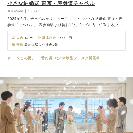
小さな結婚式 東京・表参道チャペル
東京都港区 │ チャペル
2025年2月にチャペルをリニューアルした「小さな結婚式 東京・表
参道チャペル」。 表参道駅より徒歩1分、Aoビル内に位置する少人
数専門の結婚式場。 チャペルは、繊細な花材とアシンメトリーデザ
インが明るく爽やかな空間を演出。 挙式後、ゲストとお食事をお考
人数
1名〜
基本料金
77,000円
えの方は、近隣の提携会場より自分にあったレストランや料亭などお
交通
表参道駅より徒歩1分
選びいただけます。
＼この夏、”一番お得”な／体験型フェスタ開催🌻