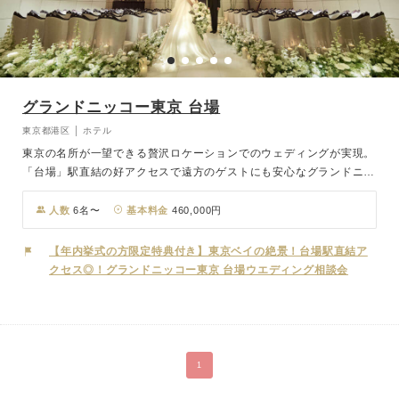
グランドニッコー東京 台場
東京都港区 │ ホテル
東京の名所が一望できる贅沢ロケーションでのウェディングが実現。
「台場」駅直結の好アクセスで遠方のゲストにも安心なグランドニッ
コー東京台場は、東京ベイエリアでは唯一無二のヨーロピアンテイス
トホテルでの結婚式が叶う会場です。永遠を表すリングを形どった天
人数
6名〜
基本料金
460,000円
井装飾が目を引く石造りの独立型チャペル「ルミエール」では、まる
で天から降ってくるかのように聞こえる聖歌隊の歌声や拍手、そして
【年内挙式の方限定特典付き】東京ベイの絶景！台場駅直結ア
天井からの七色の光が誓いの瞬間をより印象的なものにしてくれま
クセス◎！グランドニッコー東京 台場ウエディング相談会
す。
1