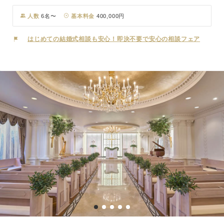
緑溢れる屋上ガーデン、ステンドグラスのあるモダンなチャペル、眺
望抜群のバンケットなどホテルウェディングならではの設備を、おふ
人数
6名〜
基本料金
400,000円
たりでの挙式から少人数婚・家族婚までご利用いただけます。
はじめての結婚式相談も安心！即決不要で安心の相談フェア