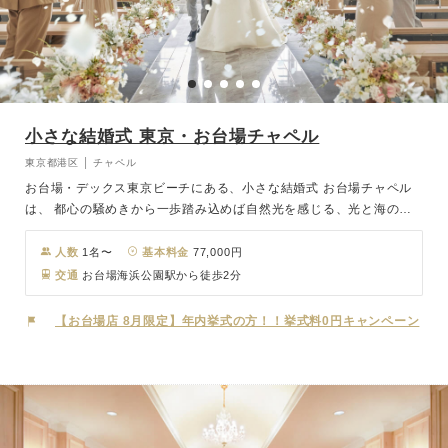
小さな結婚式 東京・お台場チャペル
東京都港区 │ チャペル
お台場・デックス東京ビーチにある、小さな結婚式 お台場チャペル
は、 都心の騒めきから一歩踏み込めば自然光を感じる、光と海の水
面が織りなすチャペル。 素材を大事にした、木材・石材・アート・
植物など本物を使った上質なしつらえ。 ステンレス格子に複雑に映
人数
1名〜
基本料金
77,000円
り込む光と海と東京の景色。 時間の流れと共に変化するチャペル、
交通
お台場海浜公園駅から徒歩2分
夜には東京の夜景映り込みロマンチックなナイトウェディングが叶い
ます。 併設されたレストラン会場で挙式後の会食・パーティも行な
【お台場店 8月限定】年内挙式の方！！挙式料0円キャンペーン
っていただけます。