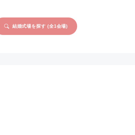
結婚式場を探す (全
1
会場)