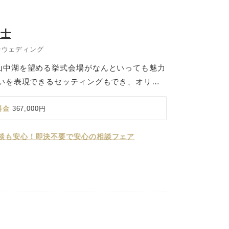
富士
ンウェディング
山中湖を望める挙式会場がなんといっても魅力
想いを表現できるセッティングもでき、オリジ
現。 １日１組様限定ですので、ご家族やゲス
しいただけます。 お打合せは電話やメールで
料金
367,000円
どこにお住まいでも安心して当日をお迎えいた
談も安心！即決不要で安心の相談フェア