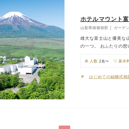
ホテルマウント
山梨県南都留郡 │ ガーデ
雄大な富士山と優美な
の一つ。 おふたりの
ナルのセレモニーが実
トとゆったりとお過ご
人数
2名〜
基本
も可能ですので、全国
だけます。
はじめての結婚式相