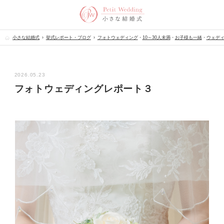
小さな結婚式
挙式レポート・ブログ
フォトウェディング
・
10～30人未満
・
お子様も一緒
・
ウェデ
2026.05.23
フォトウェディングレポート３