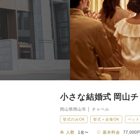
小さな結婚式 岡山
岡山県岡山市 │ チャペル
挙式のみOK
挙式＋会食OK
ペット
人数
1名〜
基本料金
77,000