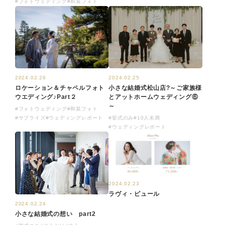
#フォトウェディング
#和装フォト
2024.02.26
2024.02.25
ロケーション＆チャペルフォト
小さな結婚式松山店?～ご家族様
ウエディング♪Part２
とアットホームウェディング⑥
～
#フォトウェディング
#和装フォト
#サプライズ
#ウェディングレポート
#挙式のみ
#10人未満
#ウェディングレポート
2024.02.23
ラヴィ・ピュール
2024.02.24
小さな結婚式の想い part2