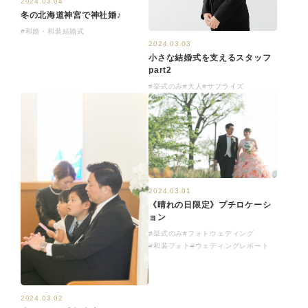
2024.03.04
冬の北海道神宮で神社婚♪
#和婚・和装結婚式
2024.03.03
小さな結婚式を支えるスタッフ
part2
#挙式のみ
#大人
#サプライズ
2024.03.01
《晴れの日限定》プチロケーシ
ョン
#挙式のみ
#フォトウェディング
#和装フォト
#ウェディングレポート
2024.03.02