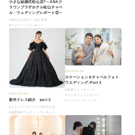
小さな結婚式松山店?～ANAク
ラウンプラザホテル松山チャペ
ル・ウェディングレポート②～
#挙式のみ
#10～30人未満
#ウェディングレポート
2024.02.29
ロケーション＆チャペルフォト
ウエディング♪Part３
#和装フォト
#ペット
2024.02.29
#ウェディングレポート
新作ドレス紹介 part２
#フォトウェディング
#フォトウェディング
#挙式のみ
#披露宴
#ウェディングレポート