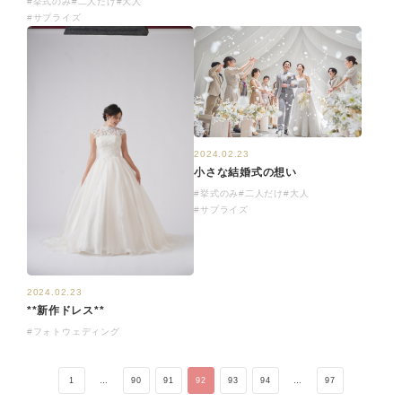
#挙式のみ
#二人だけ
#大人
#サプライズ
2024.02.23
小さな結婚式の想い
#挙式のみ
#二人だけ
#大人
#サプライズ
2024.02.23
**新作ドレス**
#フォトウェディング
1
…
90
91
92
93
94
…
97