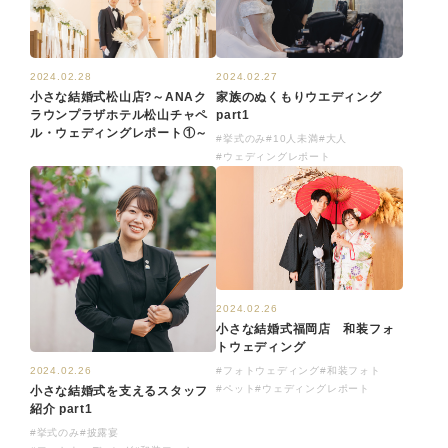
2024.02.27
2024.02.28
家族のぬくもりウエディング
小さな結婚式松山店?～ANAク
part1
ラウンプラザホテル松山チャペ
ル・ウェディングレポート①～
#挙式のみ
#10人未満
#大人
#ウェディングレポート
2024.02.26
小さな結婚式福岡店 和装フォ
トウェディング
#フォトウェディング
#和装フォト
2024.02.26
#ペット
#ウェディングレポート
小さな結婚式を支えるスタッフ
紹介 part1
#挙式のみ
#披露宴