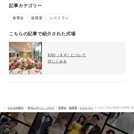
記事カテゴリー
食事会
披露宴
レストラン
こちらの記事で紹介された式場
KIGI（キギ）について
詳しくみる
小さな結婚式
挙式レポート・ブログ
食事会
・
披露宴
・
レストラン
とれたて魚と野菜の小料理【K