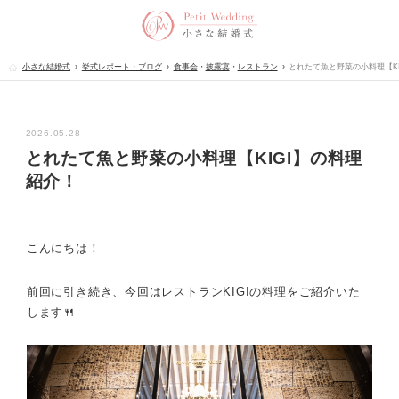
小さな結婚式
挙式レポート・ブログ
食事会
・
披露宴
・
レストラン
とれたて魚と野菜の小料理【K
2026.05.28
とれたて魚と野菜の小料理【KIGI】の料理
紹介！
こんにちは！
前回に引き続き、今回はレストランKIGIの料理をご紹介いた
します🍴