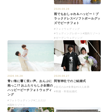
2026.06.28
雨でもおしゃれ＆ハッピー！ブ
ラックドレス×ソフトボールグッ
ズでビーチフォト
#フォトウェディング
#ウェディングレポート
#国内リゾート
#ガーデンウェディング
2026.06.28
2026.06.27
青い海に響く笑い声。おんぶに
阿智神社でのご結婚式
抱っこ!? おふたりらしさ全開の
#挙式のみ
#食事会
#10人未満
ハッピービーチフォトウェディ
#和婚・和装結婚式
ング
#フォトウェディング
#二人だけ
#国内リゾート