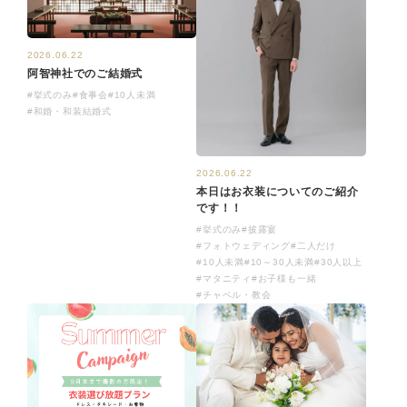
2026.06.22
阿智神社でのご結婚式
#挙式のみ
#食事会
#10人未満
#和婚・和装結婚式
2026.06.22
本日はお衣装についてのご紹介
です！！
#挙式のみ
#披露宴
#フォトウェディング
#二人だけ
#10人未満
#10～30人未満
#30人以上
#マタニティ
#お子様も一緒
#チャペル・教会