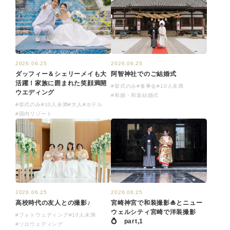
2026.06.25
2026.06.25
ダッフィー＆シェリーメイも大
阿智神社でのご結婚式
活躍！家族に囲まれた笑顔満開
#挙式のみ
#食事会
#10人未満
ウエディング
#和婚・和装結婚式
#挙式のみ
#10人未満
#大人
#ホテル
#国内リゾート
2026.06.25
2026.06.25
宮崎神宮で和装撮影🎍とニュー
高校時代の友人との撮影♪
ウェルシティ宮崎で洋装撮影
#フォトウェディング
#10人未満
💍 part,1
#ソロウェディング