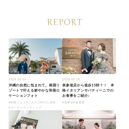
REPORT
2026.06.29
2026.06.30
表参道店から徒歩15秒？！ 本
沖縄の自然に包まれて。南国リ
格イタリアンサバティーニでの
ゾートで叶える鮮やかな和装ロ
お食事をご紹介♪
ケーションフォト
#食事会
#披露宴
#和装フォト
#二人だけ
#10人未満
#ガーデンウェディング