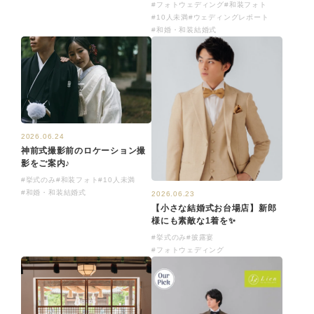
#フォトウェディング
#和装フォト
#10人未満
#ウェディングレポート
#和婚・和装結婚式
2026.06.24
神前式撮影前のロケーション撮
影をご案内♪
#挙式のみ
#和装フォト
#10人未満
#和婚・和装結婚式
2026.06.23
【小さな結婚式お台場店】新郎
様にも素敵な1着を✨
#挙式のみ
#披露宴
#フォトウェディング