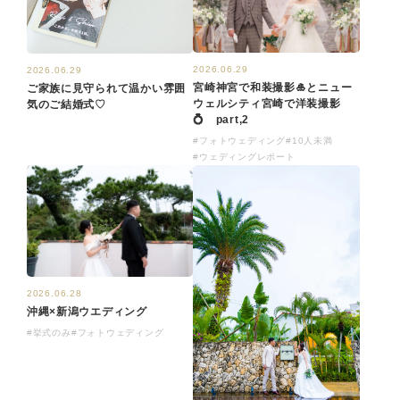
2026.06.29
2026.06.29
宮崎神宮で和装撮影🎍とニュー
ご家族に見守られて温かい雰囲
ウェルシティ宮崎で洋装撮影
気のご結婚式♡
💍 part,2
#フォトウェディング
#10人未満
#ウェディングレポート
2026.06.28
沖縄×新潟ウエディング
#挙式のみ
#フォトウェディング