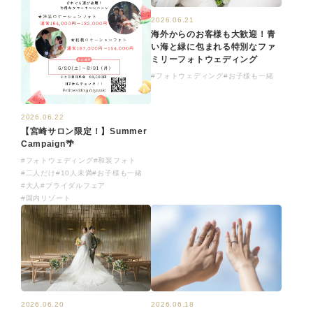
2026.06.21
海外からのお客様も大歓迎！青
い海と緑に包まれる特別なファ
ミリーフォトウェディング
#フォトウェディング
#お子様も一緒
2026.06.22
【宮崎サロン限定！】Summer
Campaign🌴
#フォトウェディング
#和装フォト
#二人だけ
#10人未満
#お子様も一緒
#大人
#ブライダルフェア
#国内リゾート
2026.06.20
2026.06.18