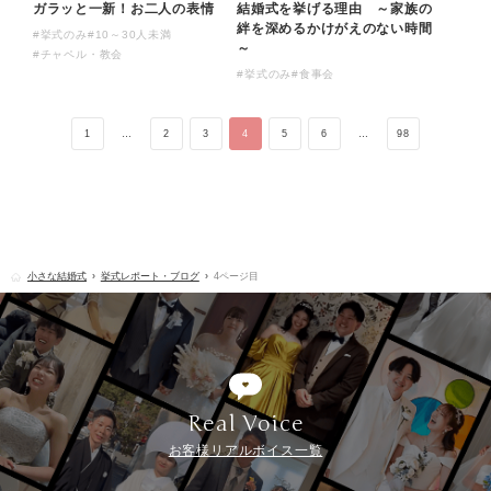
ガラッと一新！お二人の表情
結婚式を挙げる理由 ～家族の
絆を深めるかけがえのない時間
#挙式のみ
#10～30人未満
～
#チャペル・教会
#挙式のみ
#食事会
1
…
2
3
4
5
6
…
98
小さな結婚式
挙式レポート・ブログ
4ページ目
Real Voice
お客様リアルボイス一覧