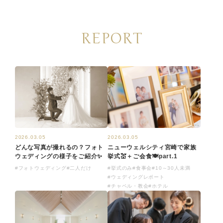
REPORT
2026.03.05
2026.03.05
どんな写真が撮れるの？フォト
ニューウェルシティ宮崎で家族
ウェディングの様子をご紹介✨
挙式💒＋ご会食🍽️part.1
#フォトウェディング
#二人だけ
#挙式のみ
#食事会
#10～30人未満
#ウェディングレポート
#チャペル・教会
#ホテル