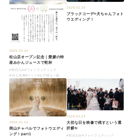
2026.02.24
ブラックコーデ×犬ちゃんフォト
ウエディング！
2026.02.24
松山店オープン記念｜愛媛の特
産みかんジュースで乾杯
#挙式のみ
#フォトウェディング
#10人未満
#ペット
#お子様も一緒
2026.02.23
2026.02.23
大切な日を映像で残すという選
択📹✨
岡山チャペルでフォトウエディ
ング！part1
#挙式のみ
#フォトウェディング