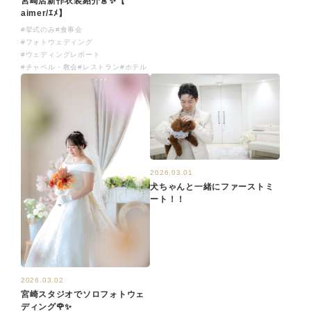
宮崎店新作衣装紹介👗✨【​
aimer/ｴﾒ】
#挙式のみ
#食事会
#フォトウェディング
#ウェディングレポート
#チャペル・教会
#レストラン
#ホテル
2026.03.01
犬ちゃんと一緒にファーストミ
ート！！
2026.03.02
宮崎スタジオでソロフォトウェ
ディング🌹✨