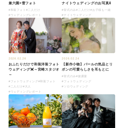
ナイトウェディングのお写真🕯
兼六園×雪フォト
#挙式のみ
#二人だけ
#お子様も一緒
#和装フォト
#二人だけ
#ナイトウェディング
#ウェディングレポート
2026.02.26
2026.02.24
おふたりだけで和装洋装フォト
【新作小物】パールの気品とリ
ウェディング💓～宮崎スタジオ
ボンの可愛らしさを耳もとに
～
#挙式のみ
#披露宴
#フォトウェディング
#和装フォト
#フォトウェディング
#二人だけ
#大人
#ソロウェディング
#ウェディングレポート