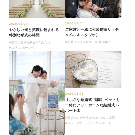
2026.03.04
2026.03.04
ご家族と一緒に和装前撮り（チ
やさしい光と笑顔に包まれる、
ャペル＆スタジオ）
特別な挙式の時間
#和装フォト
#和婚・和装結婚式
#挙式のみ
#食事会
#二人だけ
#10人未満
#ペット
2026.03.03
【小さな結婚式 福岡】ペットも
一緒にアットホームな結婚式 レ
ポート①
#挙式のみ
#食事会
#10～30人未満
#ペット
#ウェディングレポート