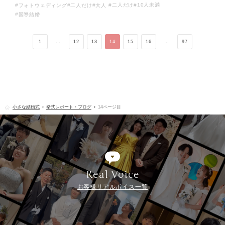
#二人だけ
#10人未満
#フォトウェディング
#二人だけ
#大人
#国際結婚
1
…
12
13
14
15
16
…
97
小さな結婚式
挙式レポート・ブログ
14ページ目
Real Voice
お客様リアルボイス一覧