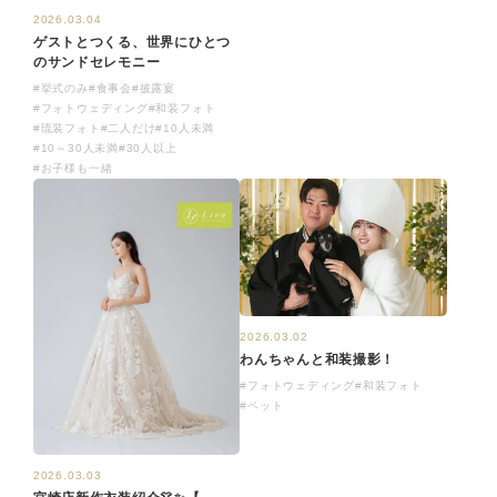
2026.03.04
ゲストとつくる、世界にひとつ
のサンドセレモニー
#挙式のみ
#食事会
#披露宴
#フォトウェディング
#和装フォト
#琉装フォト
#二人だけ
#10人未満
#10～30人未満
#30人以上
#お子様も一緒
2026.03.02
わんちゃんと和装撮影！
#フォトウェディング
#和装フォト
#ペット
2026.03.03