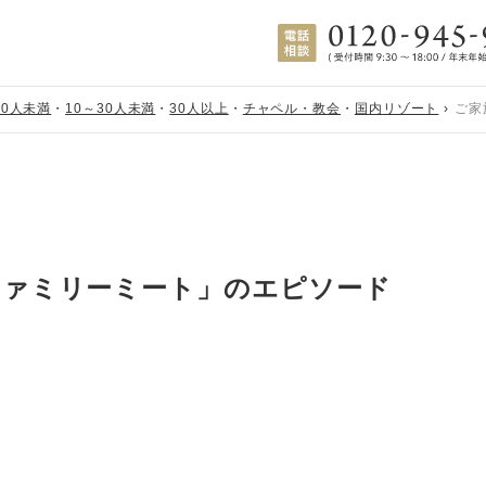
10人未満
・
10～30人未満
・
30人以上
・
チャペル・教会
・
国内リゾート
ご家
ファミリーミート」のエピソード