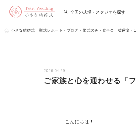
全国の式場・スタジオを探す
小さな結婚式
挙式レポート・ブログ
挙式のみ
・
食事会
・
披露宴
・
2026.04.29
ご家族と心を通わせる「
こんにちは！