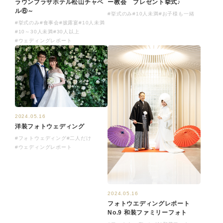
ラウンプラザホテル松山チャペ
ー教会 プレゼント挙式♪
ル⑥～
#挙式のみ
#10人未満
#お子様も一緒
#挙式のみ
#食事会
#披露宴
#10人未満
#10～30人未満
#30人以上
#ウェディングレポート
2024.05.16
洋装フォトウェディング
#フォトウェディング
#二人だけ
#ウェディングレポート
2024.05.16
フォトウエディングレポート
No.9 和装ファミリーフォト