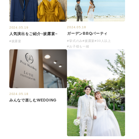
2024.05.18
2024.05.19
ガーデンBBQパーティ
人気演出をご紹介~披露宴~
#挙式のみ
#披露宴
#30人以上
#披露宴
#お子様も一緒
2024.05.18
みんなで楽しむWEDDING