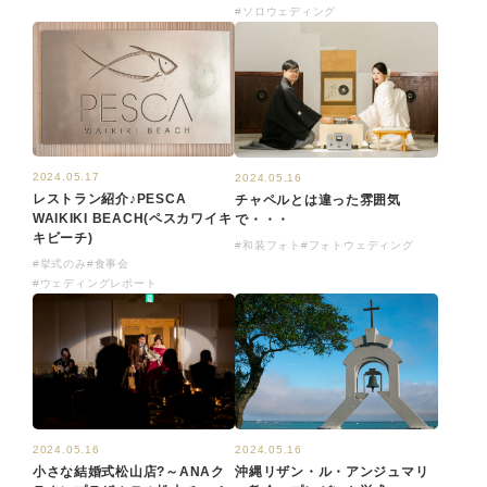
#ソロウェディング
2024.05.17
2024.05.16
レストラン紹介♪PESCA
チャペルとは違った雰囲気
WAIKIKI BEACH(ペスカワイキ
で・・・
キビーチ)
#和装フォト
#フォトウェディング
#挙式のみ
#食事会
#ウェディングレポート
2024.05.16
2024.05.16
小さな結婚式松山店?～ANAク
沖縄リザン・ル・アンジュマリ