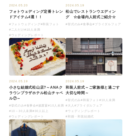
2024.05.20
2024.05.19
フォトウェディング定番トレン
松山でレストランウエディン
ドアイテム4選！！
グ ☆会場内人前式ご紹介☆
#フォトウェディング
#和装フォト
#挙式のみ
#食事会
#ブライダルフェア
#二人だけ
#10人未満
#ウェディングレポート
2024.05.19
2024.05.19
小さな結婚式松山店?～ANAク
和装人前式～ご家族様と過ごす
ラウンプラザホテル松山チャペ
大切な時間～
ル⑦～
#挙式のみ
#和装フォト
#10人未満
#挙式のみ
#食事会
#披露宴
#10人未満
#大人
#ブライダルフェア
#10～30人未満
#30人以上
#ウェディングレポート
#ウェディングレポート
#和婚・和装結婚式