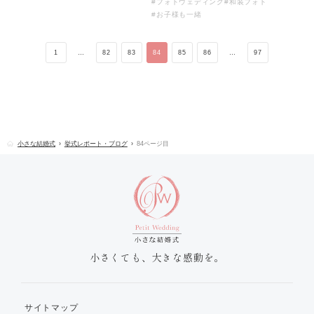
#フォトウェディング
#和装フォト
#お子様も一緒
1
…
82
83
84
85
86
…
97
小さな結婚式
挙式レポート・ブログ
84ページ目
小さくても、大きな感動を。
サイトマップ