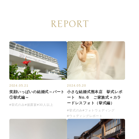
REPORT
2024.05.21
2024.05.20
笑顔いっぱいの結婚式～パート
小さな結婚式熊本店 挙式レポ
①挙式編～
ート No.６ ご家族式＋カラ
ードレスフォト（挙式編）
#挙式のみ
#披露宴
#30人以上
#挙式のみ
#フォトウェディング
#ウェディングレポート