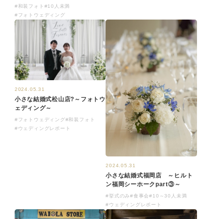
#和装フォト
#10人未満
#フォトウェディング
2024.05.31
小さな結婚式松山店?～フォトウ
ェディング～
#フォトウェディング
#和装フォト
#ウェディングレポート
2024.05.31
小さな結婚式福岡店 ～ヒルト
ン福岡シーホークpart③～
#挙式のみ
#食事会
#10～30人未満
#ウェディングレポート