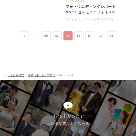
2024.05.28
フォトウエディングレポート
No.11 セレモニーフォト＋α
#フォトウェディング
#10人未満
1
…
80
81
82
83
84
…
97
小さな結婚式
挙式レポート・ブログ
82ページ目
Real Voice
お客様リアルボイス一覧