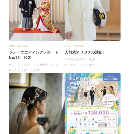
2024.06.04
2024.06.03
フォトウエディングレポート
人前式オリジナル演出♪
No.13 和装
#挙式のみ
#10人未満
#フォトウェディング
#和装フォト
#ウェディングレポート
#二人だけ
#10人未満