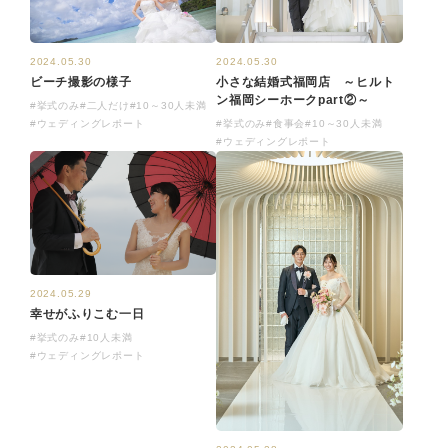
2024.05.30
2024.05.30
小さな結婚式福岡店 ～ヒルト
ビーチ撮影の様子
ン福岡シーホークpart②～
#挙式のみ
#二人だけ
#10～30人未満
#挙式のみ
#食事会
#10～30人未満
#ウェディングレポート
#ウェディングレポート
2024.05.29
幸せがふりこむ一日
#挙式のみ
#10人未満
#ウェディングレポート