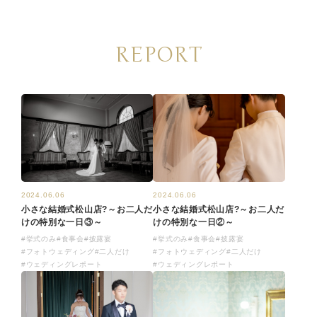
REPORT
2024.06.06
2024.06.06
小さな結婚式松山店?～お二人だ
小さな結婚式松山店?～お二人だ
けの特別な一日③～
けの特別な一日②～
#挙式のみ
#食事会
#披露宴
#挙式のみ
#食事会
#披露宴
#フォトウェディング
#二人だけ
#フォトウェディング
#二人だけ
#ウェディングレポート
#ウェディングレポート