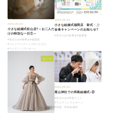
2024.06.03
2024.06.03
小さな結婚式福岡店 挙式・ご
小さな結婚式松山店?～お二人だ
会食キャンペーンのお知らせ?
けの特別な一日①～
#挙式のみ
#食事会
#披露宴
#挙式のみ
#食事会
#披露宴
#フォトウェディング
#二人だけ
#ウェディングレポート
2024.06.03
尾山神社での和装結婚式♪②
#挙式のみ
#和装フォト
#ウェディングレポート
#和婚・和装結婚式