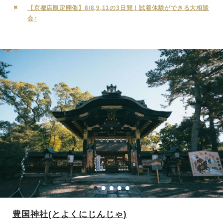
宮と崇められ、国事や国民の幸福を祈願しています。古くから縁結び
【京都店限定開催】8/8,9,11の3日間！試着体験ができる大相談
や子育ての神様としても人々から厚く信仰されており、参道は「糺の
会♪
森」という原野の姿をとどめる約600本の樹木に包まれ、柔らかな木
洩れ日が優しくおふたりを包み込みます。婚礼の儀式は重要文化財に
指定されている格式高い「葵生殿」にて執り行われ、静謐な空気の中
で斎主が祝詞を奏上し、新郎新婦の末永い幸せを御祈願いたします。
豊国神社(とよくにじんじゃ)