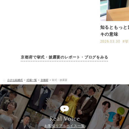
知るともっと
キの意味
2026.03.30
#
京都府で挙式・披露宴のレポート・ブログをみる
小さな結婚式
式場一覧
京都府
挙式・披露宴
Real Voice
お客様リアルボイス一覧