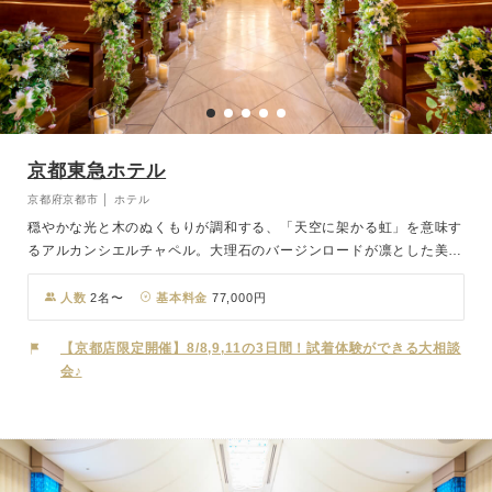
京都東急ホテル
京都府京都市 │ ホテル
穏やかな光と木のぬくもりが調和する、「天空に架かる虹」を意味す
るアルカンシエルチャペル。大理石のバージンロードが凛とした美し
さを際立たせ、やわらかな自然光が祭壇を包み込みます。ホテルなら
ではの行き届いたホスピタリティに見守られながら、ゲストの心に深
人数
2名〜
基本料金
77,000円
く刻まれる厳かで温もりあるセレモニーが叶います。祝宴では、京都
の風土が育んだ上質な食材を用い、フランス料理から和食懐石まで多
【京都店限定開催】8/8,9,11の3日間！試着体験ができる大相談
彩なコースをご用意。巨匠・三國清三シェフ監修の特別メニューをは
会♪
じめ、長年のコラボレーションから生まれたオリジナルウェディング
コースで、心を尽くしたおもてなしをお届けします。旬の味わいに想
いを込めた、おふたりだけの特別メニューのご提案も可能です。