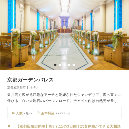
京都ガーデンパレス
京都府京都市 │ ホテル
天井高く広がる荘厳なアーチと洗練されたシャンデリア、真っ直ぐに
伸びる、白い大理石のバージンロード。チャペル内は自然光が差し込
み、幻想的なブルーの光がおふたりを優しく包み込みます。ご家族や
ご友人に見守られながら、おふたりらしい誓いを紡ぐ。ホテルならで
人数
2名〜
基本料金
77,000円
はの上質空間で祝福と喜びに満ちたセレモニーが叶います。
【京都店限定開催】8/8,9,11の3日間！試着体験ができる大相談