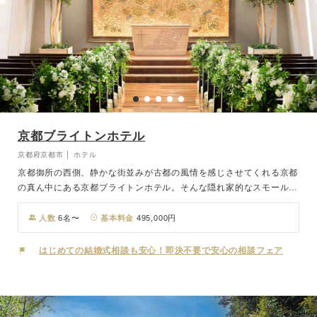
京都ブライトンホテル
京都府京都市 │ ホテル
京都御所の西側、静かな街並みが古都の風情を感じさせてくれる京都
の真ん中にある京都ブライトンホテル。そんな隠れ家的なスモールラ
グジュアリーホテルで厳かな結婚式が実現。純白の空間に映える14
ｍの長いバージンロード、8名の聖歌隊と弦楽デュオが奏でる本格的
人数
6名〜
基本料金
495,000円
なチャペル挙式。ガーデンではフラワーシャワーやバルーンリリース
で和やかなひとときをお過ごしいただけます。「美食のホテル」とし
はじめての結婚式相談も安心！即決不要で安心の相談フェア
ても定評があり、国内外のVIPをおもてなしするパーティーも数多く
実施。