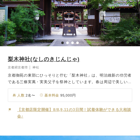
梨木神社(なしのきじんじゃ)
京都府京都市 │ 神社
京都御苑の東部にひっそりと佇む「梨木神社」は、明治維新の功労者
である三條実萬・実美父子を祭神としています。春は周辺で美しい策
ヤマブキが咲き誇り、秋は萩の花で知られ、「萩の宮」とも呼ばれて
います。神社の本殿より少し南側にある御神木は、葉っぱの形がハー
人数
2名〜
基本料金
95,000円
ト型をしているため「愛の木」とも呼ばれ、縁結びのご利益があると
人気です。この木を撫でながら願い事をすると叶うと言われ、多くの
【京都店限定開催】8/8,9,11の3日間！試着体験ができる大相談
人々が訪れます。緑に囲まれた本殿では、古式ゆかしい神前結婚式が
会♪
行われ、おふたりの大切な一日を心に刻みます。