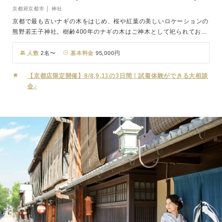
京都府京都市 │ 神社
京都で最も古いナギの木をはじめ、桜や紅葉の美しいロケーションの
熊野若王子神社。樹齢400年のナギの木はご神木として祀られてお
り、記念撮影のスポットとしても人気です。四季折々の美しい風景の
中で、大切な一日をお過ごしいただけます。この神社は、日本で初め
人数
2名〜
基本料金
95,000円
ての夫婦神である伊佐那岐神と伊佐那美神を祀っており、歴史と伝統
を感じさせる厳かな挙式を執り行えます。境内は自然豊かで、古くか
【京都店限定開催】8/8,9,11の3日間！試着体験ができる大相談
ら多くの参拝者に親しまれてきました。特に紅葉や桜の時期には美し
会♪
い景色が広がり、人々を魅了し、ゆっくりとした式を楽しむことがで
きる隠れた名所でもあります。京都の歴史と自然に包まれた「熊野若
王子神社」で、心に残る結婚式をお迎えください。