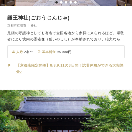
護王神社(ごおうじんじゃ)
京都府京都市 │ 神社
足腰の守護神としても有名で全国各地から参拝に来られるほど。崇敬
者により境内の霊猪像（狛いのしし）が奉納されており、狛犬ならぬ
「狛いのしし」が門前にてお出迎え。「いのしし神社」とも呼ばれ親
しまれています。神社に縁の深い猪は多産であり、子孫繁栄、子育安
人数
2名〜
基本料金
95,000円
全の信仰があります。 護王神社の神前挙式は、厳粛かつ雅やかな雰
囲気で進められ、打ち響く太鼓の音を聞きながら御神前へ進むと、雅
【京都店限定開催】8/8,9,11の3日間！試着体験ができる大相談
楽の旋律が式場を包みます。おふたりの弥栄（いやさか）を祈る神楽
会♪
舞では、ひときわ厳粛な雰囲気を味わっていただけます。挙式後は、
人力車「寿号」で境内と京都御所周辺の優雅な散策をお楽しみいただ
けるプランもございます。