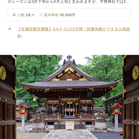
のシーズンは3月下旬から4月上旬と言われますが、平野神社では3月
中旬から4月下旬まで、約1ヶ月間以上も桜を楽しむことができま
す。美しい桜を背景にした撮影は、一生の思い出になることでしょ
人数
2名〜
基本料金
95,000円
う。結婚式を行う本殿は国の重要文化財に指定されており、伊勢神宮
や上賀茂神社・下鴨神社などと同格の、二十二社の上七社に入る名社
【京都店限定開催】8/8,9,11の3日間！試着体験ができる大相談
です。その高い社格が、厳かで格調高い結婚式を約束します。本殿近
会♪
くに咲く「平野妹背桜」は、二つの可愛い実がなることから「夫婦仲
が良い」とされ、結婚式にふさわしい神社とされています。桜の美し
さと歴史の重みが融合した平野神社で、心に残る特別な結婚式をお迎
えください。