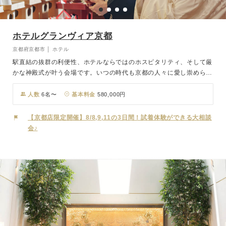
ホテルグランヴィア京都
京都府京都市 │ ホテル
駅直結の抜群の利便性、ホテルならではのホスピタリティ、そして厳
かな神殿式が叶う会場です。いつの時代も京都の人々に愛し崇められ
てきた「伏見稲荷大社」のご祭神を祀った日本で唯一の神殿「稲寿殿
(とうじゅでん)」。気品に満ちた空間に、伝統美あふれる和装が凛と
人数
6名〜
基本料金
580,000円
引き立ち、雅楽の音色が 門出を雅びやかに彩ります。館内神前式で
は珍しく、ご友人も参列いただけることも特徴です。挙式のあとはホ
【京都店限定開催】8/8,9,11の3日間！試着体験ができる大相談
テル内で披露宴を。大宴会場からアットホームなご祝宴向けまで、人
会♪
数やおふたりの スタイルに合わせた多彩なバンケットをご用意して
おります。