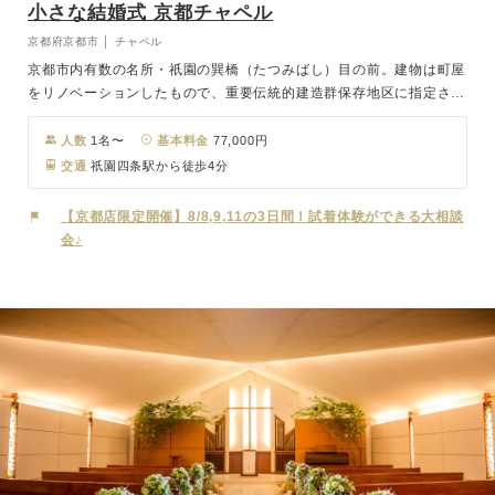
小さな結婚式 京都チャペル
京都府京都市 │ チャペル
京都市内有数の名所・祇園の巽橋（たつみばし）目の前。建物は町屋
をリノベーションしたもので、重要伝統的建造群保存地区に指定され
ている街の景観と見事に調和しており、屋外でのロケーション撮影は
絵になる写真がたくさん残せます。祇園四条駅から徒歩5分とアクセ
人数
1名〜
基本料金
77,000円
スも良好。アシンメトリーに並べられた木の格子と、光に照らされる
交通
祇園四条駅から徒歩4分
石の壁がデザインされた洗練された空間でお洒落なパーティを。
【京都店限定開催】8/8,9,11の3日間！試着体験ができる大相談
会♪