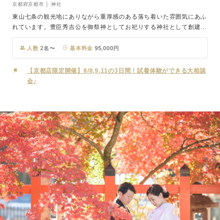
京都府京都市 │ 神社
東山七条の観光地にありながら重厚感のある落ち着いた雰囲気にあふ
れています。豊臣秀吉公を御祭神としてお祀りする神社として創建さ
れ、秀吉公が祀られる本殿の隣には、北政所を祀る貞照神社が寄り添
うように佇んでいます。境内には、秀吉公ゆかりの“桐紋”や“ひょうた
人数
2名〜
基本料金
95,000円
ん”型の絵馬、武将によって寄進された石灯篭などを見ることができ
随所に歴史を感じさせてくれます。鳥居をくぐると元伏見城の城門で
【京都店限定開催】8/8,9,11の3日間！試着体験ができる大相談
あったと伝えられる桃山建築の絢爛豪華な大唐門が目の前にそびえま
会♪
す。西本願寺、大徳寺の唐門とともに「京の三唐門」といわれる国宝
の唐門は撮影にも人気の場所。挙式は通常一般開放されていない唐門
と玉垣に囲まれた本殿と拝殿の広くゆったりとした特別な空間の中で
厳かに執り行われます。