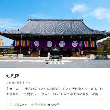
知恩院
京都府京都市 │ 神社
京都・東山三十六峰のひとつ華頂山のふもとに大伽藍がひろがる、浄
土宗総本山「知恩院」。 承安5（1175）年に浄土宗の開祖・法然上
人が吉水の地に草庵を結ばれたことにはじまり、法然上人が念仏の教
えを広め、入寂された遺跡に建っています。日本最大級の楼門である
人数
2名〜
基本料金
95,000円
国宝「三門」をはじめ数多くの文化財を有し、七不思議も魅力的な由