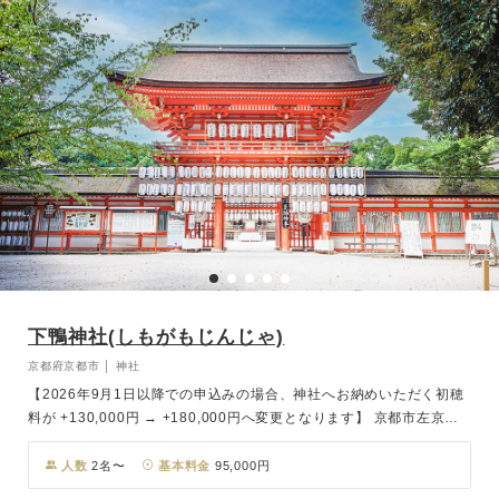
下鴨神社(しもがもじんじゃ)
京都府京都市 │ 神社
【2026年9月1日以降での申込みの場合、神社へお納めいただく初穂
料が +130,000円 → +180,000円へ変更となります】 京都市左京
区、世界遺産にも登録されている賀茂御祖神社(かもみおやじんじ
ゃ)。鴨川の下流に祀られていることから通称「下鴨神社(しもがもじ
人数
2名〜
基本料金
95,000円
んじゃ)」として親しまれています。京都最古の社の一つで山城国一