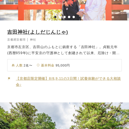
吉田神社(よしだじんじゃ)
京都府京都市 │ 神社
京都市左京区、吉田山のふもとに鎮座する「吉田神社」。貞観元年
(西暦859年)に平安京の守護神として創建されて以来、厄除け・開運
の神様として多くの崇敬を集めてきました。節分祭発祥の神社の地と
しても有名で、室町時代より続く節分祭は京洛の一大行事として大変
人数
2名〜
基本料金
95,000円
賑わいます。 本宮の御祭神は4柱。なかでも第三殿の天之子八根命
(あめのこやねのみこと)と第四殿の比売神(ひめがみ)は夫婦神とし
【京都店限定開催】8/8,9,11の3日間！試着体験ができる大相談
て、良縁や夫婦和合の御神徳を授けてくださいます。また境内にある
会♪
「斎場所大元宮（さいじょうしょだいげんぐう）」は国の重要文化財
に指定されており、約800万とされる全国すべての神様が祀られてい
ます。 豊かな自然に朱色の神殿が美しく、清らかな空気に包まれた
神前式を挙げていただけます。