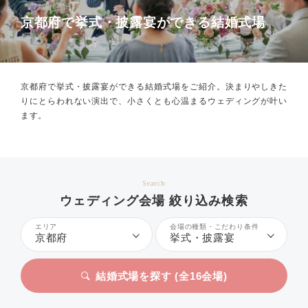
京都府で挙式・披露宴ができる結婚式場
京都府で挙式・披露宴ができる結婚式場をご紹介。
決まりやしきた
りにとらわれない演出で、小さくとも心温まるウェディングが叶い
ます。
Search
ウェディング会場 絞り込み検索
エリア
会場の種類・こだわり条件
京都府
挙式・披露宴
結婚式場を探す (全
16
会場)