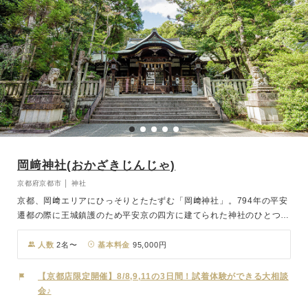
岡﨑神社(おかざきじんじゃ)
京都府京都市 │ 神社
京都、岡﨑エリアにひっそりとたたずむ「岡﨑神社」。794年の平安
遷都の際に王城鎮護のため平安京の四方に建てられた神社のひとつ
で、都の東に鎮座することから東天王と称されています。ご祭神は速
素盞鳴尊(すさのおのみこと)と奇稲田姫命(くしなだひめのみこと)、
人数
2名〜
基本料金
95,000円
そして二神から生まれた三女五男の八柱御子神(やはしらのみこがみ)
です。たくさんの御子神をもうけられたことから、縁結び・子授け安
【京都店限定開催】8/8,9,11の3日間！試着体験ができる大相談
産のご神徳があります。当時は境内をはじめ付近一帯が野うさぎの生
会♪
息地であり、多産なうさぎは古くから氏神様の使いとされています。