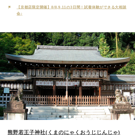
緒ある寺院です。仏前結婚式では「行華（あんげ）の儀」を中心に、
【京都店限定開催】8/8,9,11の3日間！試着体験ができる大相談
仏教の三宝に帰依する伝統的な儀式が執り行われます。先祖代々の位
会♪
牌を祀る中、新たな家庭の船出を祝福する仏前式が叶います。「唱え
れば誰もがひとりのこらず救われる」という教えの発祥の地にふさわ
しく、厳粛な中にもおおらかな雰囲気をたたえ、人々を迎え入れてき
たお寺です。
熊野若王子神社(くまのにゃくおうじじんじゃ)