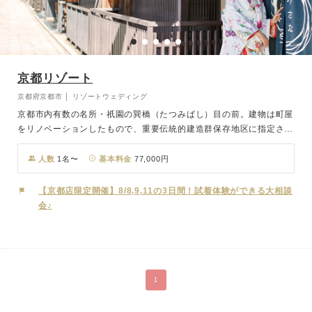
京都リゾート
京都府京都市 │ リゾートウェディング
京都市内有数の名所・祇園の巽橋（たつみばし）目の前。建物は町屋
をリノベーションしたもので、重要伝統的建造群保存地区に指定され
ている街の景観と見事に調和しており、屋外でのロケーション撮影は
絵になる写真がたくさん残せます。「祇園四条」駅から徒歩5分とア
人数
1名〜
基本料金
77,000円
クセスも良好。お打合せは電話やメールでも可能ですので、全国どこ
にお住まいでも安心して当日をお迎えいただけます。
【京都店限定開催】8/8,9,11の3日間！試着体験ができる大相談
会♪
1