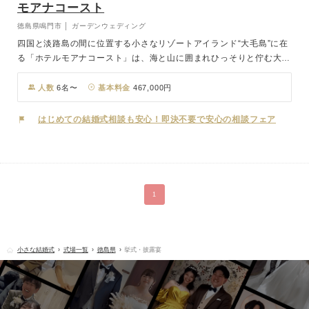
モアナコースト
徳島県鳴門市 │ ガーデンウェディング
四国と淡路島の間に位置する小さなリゾートアイランド“大毛島”に在
る「ホテルモアナコースト」は、海と山に囲まれひっそりと佇む大人
の隠れ家リゾートホテル。そんな自然溢れる鳴門の地で高い青空と美
しく広がる海、緑萌ゆる山々に包まれ叶うのが、一日一組限定のガー
人数
6名〜
基本料金
467,000円
デンチャペルウェディング！挙式後のパーティーでは天然鳴門鯛や阿
波牛、阿波地鶏。有機野菜など地元のこだわり食材を活かしたイタリ
はじめての結婚式相談も安心！即決不要で安心の相談フェア
ア料理で、ゲストへ珠玉のおもてなしをしてみては。
1
小さな結婚式
式場一覧
徳島県
挙式・披露宴