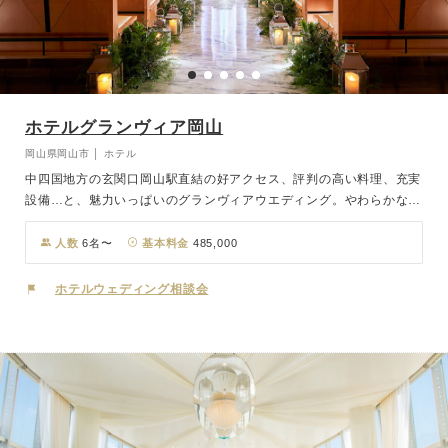
ホテルグランヴィア岡山
岡山県岡山市 │ ホテル
中四国地方の玄関口岡山駅直結の好アクセス、評判の高い料理、充実
設備…と、魅力いっぱいのグランヴィアウエディング。やわらかな光
と白い大理石のヴァージンロード、あたたかい温もりの光に包まれた
幻想的なチャペル。パイプオルガンの生演奏が響く中、大理石のヴァ
人数
6名〜
基本料金
485,000
ージンロードを歩けば感動も最高潮に達します。少人数から盛大なパ
ーティまで豊富な会場の中からふたりのスタイルで結婚式が叶いま
ホテルウェディング相談会
す。