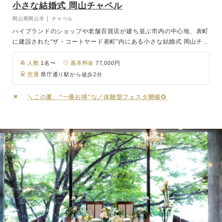
小さな結婚式 岡山チャペル
岡山県岡山市 │ チャペル
ハイブランドのショップや老舗百貨店が建ち並ぶ市内の中心地、表町
に建設された“ザ・コートヤード表町”内にある小さな結婚式 岡山チャ
ペル。光に導かれるように神秘的なエントランス。重厚感ある建物と
は対象的に、淡い色と柔らかな光に包まれたサロンに、無数の線が形
人数
1名〜
基本料金
77,000円
造る幻想的なチャペル。“永遠”というコンセプトを具現化し空間に落
交通
県庁通り駅から徒歩2分
とし込んだ、岡山チャペルで少人数挙式を。挙式後に会食をご希望の
お客様は、近隣の提携会場にて大切なゲストの方々とお料理をお楽し
＼この夏、”一番お得”な／体験型フェスタ開催🌻
み頂けます。