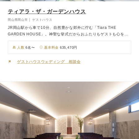
ティアラ・ザ・ガーデンハウス
岡山県岡山市 │ ゲストハウス
JR岡山駅から車で10分、自然豊かな郊外に佇む「Tiara THE
GARDEN HOUSE」。神聖な挙式だからおふたりもゲストも心をま
っさらにして臨んでほしい。そんな思いを込めてチャペルは余分な装
飾を一切なくし、できるだけ自然光を生かせるピュアホワイトで統
人数
6名〜
基本料金
635,470円
一。純白の空間で誓った永遠。ふりそそぐ光がおふたりの歩む道をま
っすぐに示してくれます。会食は自然光が差し込む明るいメインホー
ゲストハウスウェディング 相談会
ルで。華やかでフォーマルな中でもゆったり過ごす空間は、お食事や
会話が弾みます。パーティ後半は雰囲気を変えてガーデンパーティ。
開放的な空間で過ごす時間は、ゲストとの距離も自然と近づきます。
緑あふれるガーデンでスナップタイムやおしゃべりを楽しんだり、デ
ザートタイムはガーデンでリラックスという演出も素敵です。