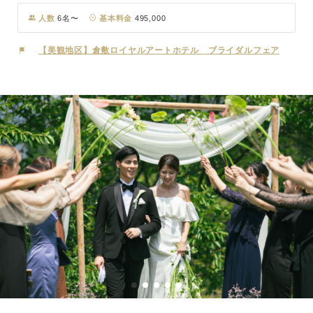
緒ある邸宅での人前式は隣接するホテルだから実現できる特別な契り
のかたちです。
人数
6名〜
基本料金
495,000
【美観地区】倉敷ロイヤルアートホテル ブライダルフェア