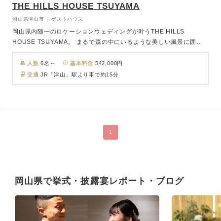
THE HILLS HOUSE TSUYAMA
岡山県津山市 │ ゲストハウス
岡山県内随一のロケーションウェディングが叶うTHE HILLS
HOUSE TSUYAMA。 まるで森の中にいるような美しい風景に囲ま
れたガーデンと、自然光が降り注ぐガラス張りの披露宴会場が魅力。
広大な敷地に佇む丘の上のレストランで、一日一組限定の貸切邸宅ウ
人数
6名～
基本料金
542,000円
ェディング会場で特別な日をお過ごしいただけます。
交通
JR「津山」駅より車で約15分
1
岡山県で挙式・披露宴レポート・ブログ