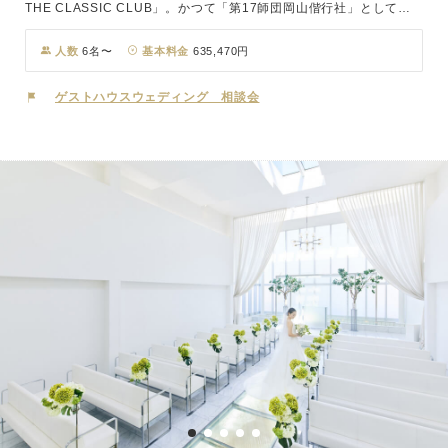
THE CLASSIC CLUB」。かつて「第17師団岡山偕行社」として旧
陸軍の将校集会所だった洋館は、100余年を経た現在では結婚式場と
してはもちろん、市民の憩いの場として活躍し続けています。風と光
人数
6名〜
基本料金
635,470円
を感じながらのガーデンセレモニーは、開放的な空間で誰もが和やか
な表情に。おふたりはもちろん、ゲストの記憶にも刻まれる印象的な
ゲストハウスウェディング 相談会
セレモニーで一生の誓いをたてていただけます。一日一組限定の貸切
ウエディングだからこそ、パーティはゲストを自宅に招いたようにゆ
ったりとお過ごしいただけ、おふたりと大切なゲストとの距離感もぐ
っと縮めます。歴史を感じるクラシカルでモダンな空間を、プライベ
ート感覚で贅沢に使いこなしたおもてなしを。