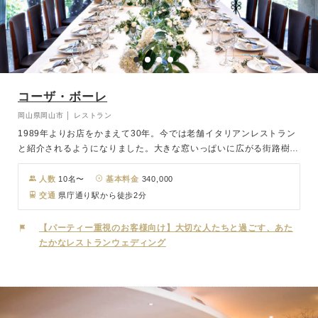
コーザ・ボーレ
岡山県岡山市 │ レストラン
1989年よりお店をかまえて30年。今では老舗イタリアンレストラン
と紹介されるようになりました。大きな窓いっぱいに広がる街路樹を
眺めながら、ゆったりと落ち着いた雰囲気でお料理を召し上がって頂
けます。 北イタリアの洗練された雰囲気が魅力的な店内は、最大50
人数
10名〜
基本料金
340,000
名様までご利用可能です。
交通
県庁通り駅から徒歩2分
【パーティー重視のお客様向け】大切な人たちと過ごす、あた
たかなレストランウェディング