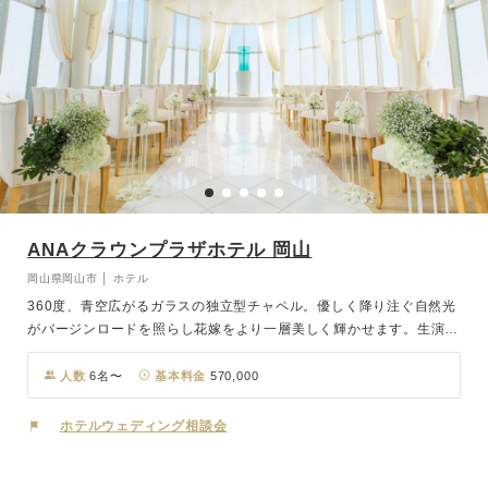
ANAクラウンプラザホテル 岡山
岡山県岡山市 │ ホテル
360度、青空広がるガラスの独立型チャペル。優しく降り注ぐ自然光
がバージンロードを照らし花嫁をより一層美しく輝かせます。生演奏
の美しい音色に包まれる空間はいつまでも色褪せない感動的なシーン
に。 四季の彩りと美しさを、繊細かつ大胆な技で、食を通して伝え
人数
6名〜
基本料金
570,000
る“和食ダイニング「廚洊・くりやせん」は少人数パーティにふさわ
しい和モダンなあつらえ。おふたりとゲストの距離を縮める落ち着い
ホテルウェディング相談会
た上質空間。最高のロケーションで心温まるウエディングを。