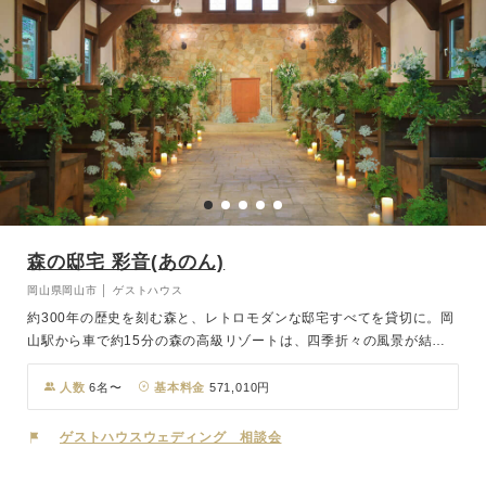
森の邸宅 彩音(あのん)
岡山県岡山市 │ ゲストハウス
約300年の歴史を刻む森と、レトロモダンな邸宅すべてを貸切に。岡
山駅から車で約15分の森の高級リゾートは、四季折々の風景が結婚
式を彩り、時間を忘れるほど心が安らぎます。クラシカルな邸宅と森
やガーデン、ホームパーティのようなウェディングプランをご提案。
人数
6名〜
基本料金
571,010円
彩音には、併設の創作フレンチ料理を提供するお店「彩音レストラ
ン」があります。岡山屈指の緑豊かな庭園を臨みながらの季節ごとの
ゲストハウスウェディング 相談会
旬な食材を使ったフレンチ料理をおたのしみください。クラシカルな
建物と広いガーデンの四季折々な景色、そしてフルートやピアノの生