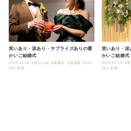
笑いあり・涙あり・サプライズありの暖
笑いあり・涙
かいご結婚式
かいご結婚式
2026.05.16
#挙式のみ
#食事会
#披露宴
#10～
2026.05.14
#
30人未満
30人未満