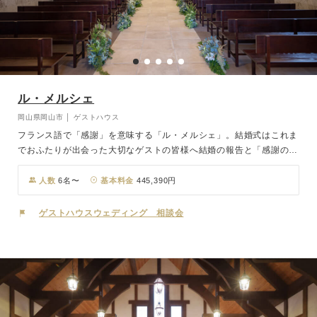
ル・メルシェ
岡山県岡山市 │ ゲストハウス
フランス語で「感謝」を意味する「ル・メルシェ」。結婚式はこれま
でおふたりが出会った大切なゲストの皆様へ結婚の報告と「感謝の気
持ち」をお伝えする日。おふたりが育った背景、大切なゲストのこ
と、これから一生共に歩むパートナーへの想い。おふたりのことをじ
人数
6名〜
基本料金
445,390円
っくりとお伺いし、カタチにしていく結婚式を私たちは打ち合わせか
ら当日まで一貫したスタッフ体制でサポートさせていただいておりま
ゲストハウスウェディング 相談会
す。