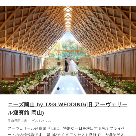
演奏で幻想的な空間をお楽しみ頂けます。大切な方と大切な日に是非
ご利用ください。
ニーズ岡山 by T&G WEDDING(旧 アーヴェリー
ル迎賓館 岡山)
岡山県岡山市 │ ゲストハウス
アーヴェリール迎賓館 岡山は、特別な一日を演出する完全プライベ
ートの結婚式場です。岡山駅からのアクセスも良好で、大切なゲスト