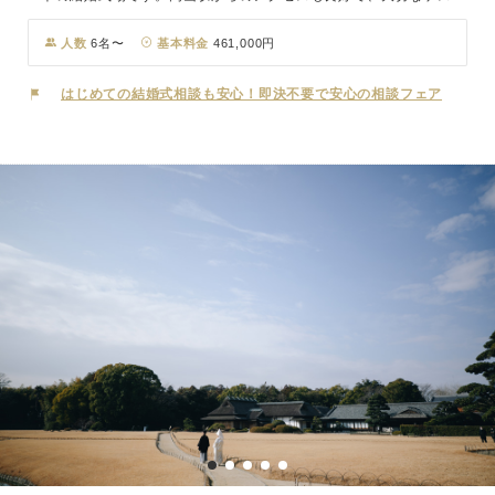
をスムーズにお迎えできます。 広大な敷地に佇む全館貸切ゲストハ
ウスでは、まるで邸宅に招いたような贅沢なひとときを実現。緑あふ
人数
6名〜
基本料金
461,000円
れるガーデンや開放感のあるチャペルでの挙式は、自然光に包まれた
温かな雰囲気の中、感動的な誓いの瞬間を演出します。 披露宴で
はじめての結婚式相談も安心！即決不要で安心の相談フェア
は、隣接するキッチンで出来たての料理を最高のタイミングで提供。
美しくコーディネートされた会場で、ゲストと特別な時間を過ごせま
す。細部までこだわった上質なおもてなしと美しい空間で、最高の一
日を創り上げます。