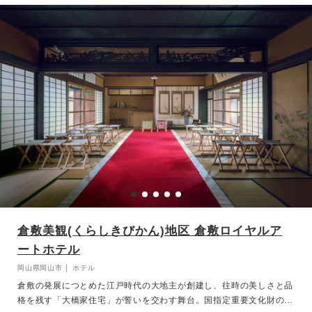
倉敷美観(くらしきびかん)地区 倉敷ロイヤルア
ートホテル
岡山県岡山市 │ ホテル
倉敷の発展につとめた江戸時代の大地主が創建し、往時の美しさと品
格を残す「大橋家住宅」が誓いを交わす舞台。国指定重要文化財の由