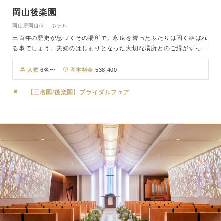
岡山後楽園
岡山県岡山市 │ ホテル
三百年の歴史が息づくその場所で、永遠を誓ったふたりは固く結ばれ
る事でしょう。夫婦のはじまりとなった大切な場所とのご縁がずっと
続いていくのも、歴史ある場所だからこそ。岡山を代表する「特別名
勝 岡山後楽園」で、古きより伝わる美しい伝統文化をご提案いたし
人数
6名〜
基本料金
538,400
ます。後楽園亭舎内にての神前式、和装人前式及び挙式前の園内ロケ
ーション撮影、挙式後のご会食をご案内いたします。
【三名園/後楽園】ブライダルフェア