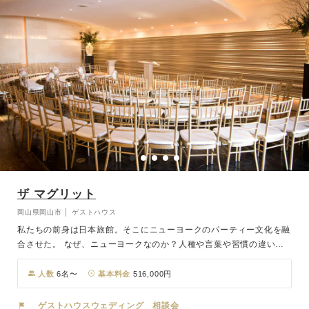
ザ マグリット
岡山県岡山市 │ ゲストハウス
私たちの前身は日本旅館。そこにニューヨークのパーティー文化を融
合させた。 なぜ、ニューヨークなのか？人種や言葉や習慣の違いを
超えて、様々な国々の人たちが住んでいるニューヨーク。そこはアメ
リカというより、世界を凝縮したような街と言った方が正しいかも知
人数
6名〜
基本料金
516,000円
れない。そこで育ったパーティー文化は、国境を越え、人種を超え、
年齢を超えて、すべての人たちに受け入れられる楽しいものになって
ゲストハウスウェディング 相談会