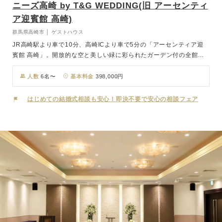
ニーズ高崎 by T&G WEDDING(旧 アーセンティ
ア迎賓館 高崎)
群馬県高崎市 │ ゲストハウス
JR高崎駅より車で10分、高崎ICより車で5分の「アーセンティア迎
賓館 高崎」。開放的な空と美しい緑に彩られたガーデン付の全館貸
切ゲストハウスです。日本ベストチャペル100に選出された独立型チ
ャペル「KOMOREBI」は、洗練されたフォルムと木目調のあたたか
人数
6名〜
基本料金
398,000円
みが共存する建築美。周囲をかこむ水のヴェールの流れる音が心地よ
く、ゲストは穏やかな気持ちでおふたりの誓いを見守ります。光と水
はじめての結婚式相談も安心！即決不要で安心の相談フェア
と緑、自然の調和する美しい空間です。また披露宴会場、チャペル、
ガーデン、ロビー、控室やお化粧室まで、全ての時間・場所を"おふ
たりらしさ"で彩られた空間にコーディネートできるのもプライベー
トウェディングならでは。スタッフ全員がおふたりの専任となり、ゲ
ストをお迎えいたします。