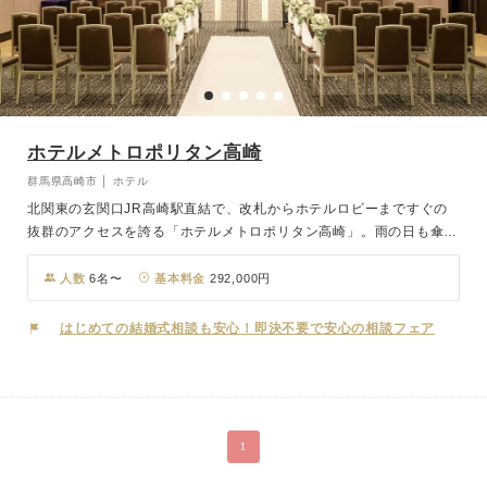
ホテルメトロポリタン高崎
群馬県高崎市 │ ホテル
北関東の玄関口JR高崎駅直結で、改札からホテルロビーまですぐの
抜群のアクセスを誇る「ホテルメトロポリタン高崎」。雨の日も傘い
らずで遠方のゲストも安心です。フロントではピアノが奏でる心地よ
い旋律とともに、上質な空間がおふたりとゲストをお出迎えいたしま
人数
6名〜
基本料金
292,000円
す。挙式はご両親やご親戚、親しいみなさんの前で永遠の愛を誓う人
前式。形式や特定の宗教色にとらわれず、おふたりらしさを大切にし
はじめての結婚式相談も安心！即決不要で安心の相談フェア
たウエディングセレモニーが叶います。大小7つのバンケットは、大
規模な披露宴から少人数ウエディングまで幅広く対応しており、自由
におふたりの結婚式をアレンジすることができます。特別な日に込め
たおふたりの想いをカタチに、ゲストヘの感謝を心を込めてサポー
トいたします。
1