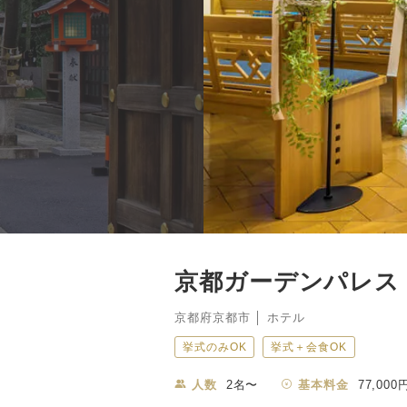
京都ガーデンパレス
京都府京都市 │ ホテル
挙式のみOK
挙式＋会食OK
人数
2名〜
基本料金
77,000