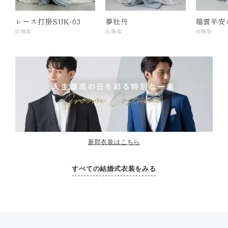
レース打掛SUK-03
夢牡丹
瑞雲平安
白無垢
白無垢
白無垢
新郎衣装はこちら
すべての結婚式衣装をみる