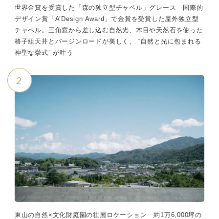
世界金賞を受賞した「森の独立型チャペル」グレース 国際的
デザイン賞「A’Design Award」で金賞を受賞した屋外独立型
チャペル。三角窓から差し込む自然光、木目や天然石を使った
格子組天井とバージンロードが美しく、 “自然と光に包まれる
神聖な挙式” が叶う
2
東山の自然×文化財庭園の壮麗ロケーション 約1万6,000坪の