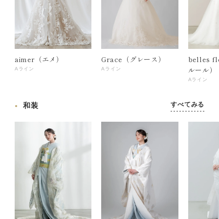
aimer（エメ）
Grace（グレース）
belles 
ルール）
Aライン
Aライン
Aライン
すべてみる
和装