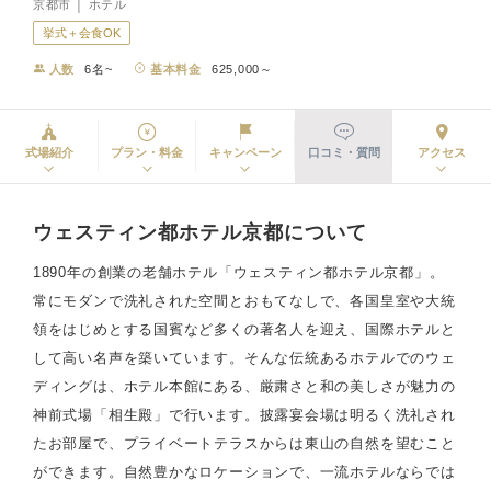
京都市 │ ホテル
挙式＋会食OK
人数
6名~
基本料金
625,000～
式場紹介
プラン・料金
キャンペーン
口コミ・質問
アクセス
ウェスティン都ホテル京都について
1890年の創業の老舗ホテル「ウェスティン都ホテル京都」。
常にモダンで洗礼された空間とおもてなしで、各国皇室や大統
領をはじめとする国賓など多くの著名人を迎え、国際ホテルと
して高い名声を築いています。そんな伝統あるホテルでのウェ
ディングは、ホテル本館にある、厳粛さと和の美しさが魅力の
神前式場「相生殿」で行います。披露宴会場は明るく洗礼され
たお部屋で、プライベートテラスからは東山の自然を望むこと
ができます。自然豊かなロケーションで、一流ホテルならでは