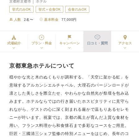
京都府京都市 │ ホテル
挙式のみOK
挙式＋会食OK
会食のみOK
人数
2名〜
基本料金
77,000円
式場紹介
プラン・料金
キャンペーン
口コミ・質問
アクセス
京都東急ホテルについて
穏やかな光と木のぬくもりが調和する、「天空に架かる虹」を
意味するアルカンシエルチャペル。大理石のバージンロードが
凛とした美しさを際立たせ、やわらかな自然光が祭壇を包み込
みます。ホテルならではの行き届いたホスピタリティに見守ら
れながら、ゲストの心に深く刻まれる厳かで温もりあるセレモ
ニーが叶います。祝宴では、京都の風土が育んだ上質な食材を
用い、フランス料理から和食懐石まで多彩なコースをご用意。
巨匠・三國清三シェフ監修の特別メニューをはじめ、長年のコ