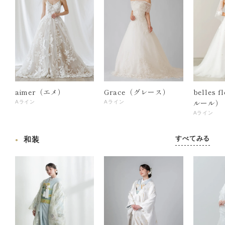
aimer（エメ）
Grace（グレース）
belles 
ルール）
Aライン
Aライン
Aライン
すべてみる
和装