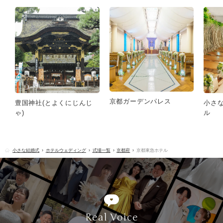
京都ガーデンパレス
豊国神社(とよくにじんじ
小さ
ゃ)
ル
小さな結婚式
ホテルウェディング
式場一覧
京都府
京都東急ホテル
Real Voice