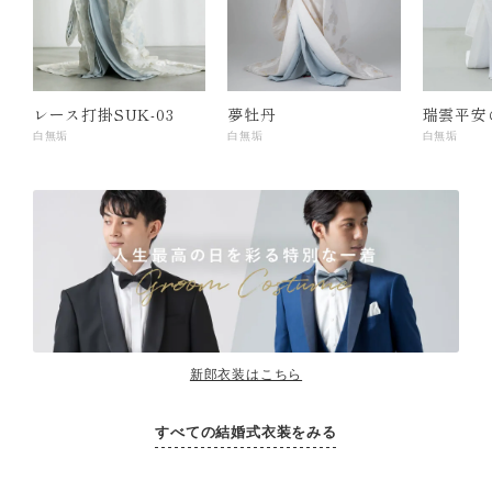
レース打掛SUK-03
夢牡丹
瑞雲平安
白無垢
白無垢
白無垢
新郎衣装はこちら
すべての結婚式衣装をみる