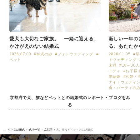
愛犬も大切なご家族。 一緒に迎える、
新しい一年の
かけがえのない結婚式
る、あたたか
2026.07.09
#挙式のみ
#フォトウェディング
#
2026.01.05
#
ペット
トウェディング
未満
#10～30
ニティ
#お子様
際結婚
#和婚・
ナイトウェディ
食・パーティの
京都府で犬、猫などペットとの結婚式のレポート・ブログをみ
る
小さな結婚式
式場一覧
京都府
犬、猫などペットとの結婚式