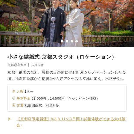
小さな結婚式 京都スタジオ（ロケーション）
京都府京都市 │ スタジオ
京都・祇園の名所、巽橋の目の前に佇む町屋をリノベーションした会
場。祇園四条駅から徒歩5分の好アクセスの立地に加え、木格子や石
壁を活かした洗練デザインの空間では、お洒落で特別な撮影が叶いま
す。伝統的建造物群保存地区の景観と調和し、街並みを背景にしたロ
人数
1名〜
ケーション撮影は絵になる瞬間を数多く残せます。
基本料金
29,000円→14,500円（キャンペーン価格）
交通
祇園四条駅、河原町駅
【京都店限定開催】8/8,9,11の3日間！試着体験ができる大相談
会♪