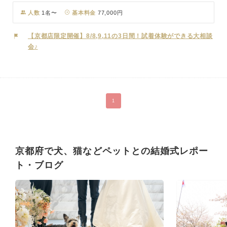
ている街の景観と見事に調和しており、屋外でのロケーション撮影は
絵になる写真がたくさん残せます。「祇園四条」駅から徒歩5分とア
人数
1名〜
基本料金
77,000円
クセスも良好。お打合せは電話やメールでも可能ですので、全国どこ
にお住まいでも安心して当日をお迎えいただけます。
【京都店限定開催】8/8,9,11の3日間！試着体験ができる大相談
会♪
1
京都府で犬、猫などペットとの結婚式レポー
ト・ブログ