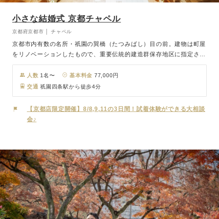
小さな結婚式 京都チャペル
京都府京都市 │ チャペル
京都市内有数の名所・祇園の巽橋（たつみばし）目の前。建物は町屋
をリノベーションしたもので、重要伝統的建造群保存地区に指定され
ている街の景観と見事に調和しており、屋外でのロケーション撮影は
絵になる写真がたくさん残せます。祇園四条駅から徒歩5分とアクセ
人数
1名〜
基本料金
77,000円
スも良好。アシンメトリーに並べられた木の格子と、光に照らされる
交通
祇園四条駅から徒歩4分
石の壁がデザインされた洗練された空間でお洒落なパーティを。
【京都店限定開催】8/8,9,11の3日間！試着体験ができる大相談
会♪