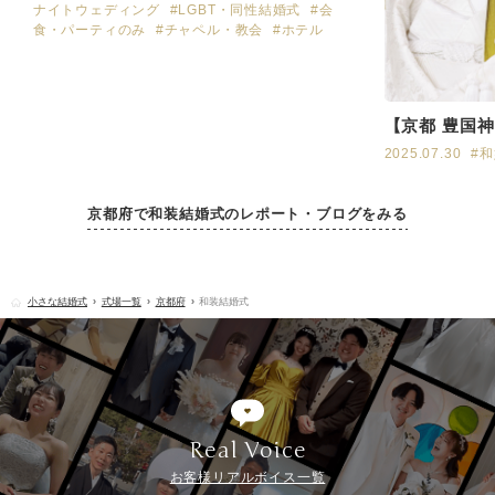
ナイトウェディング
#LGBT・同性結婚式
#会
食・パーティのみ
#チャペル・教会
#ホテル
【京都 豊国
2025.07.30
#
京都府で和装結婚式のレポート・ブログをみる
小さな結婚式
式場一覧
京都府
和装結婚式
Real Voice
お客様リアルボイス一覧