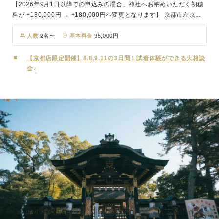
【2026年9月1日以降での申込みの場合、神社へお納めいただく初穂
料が +130,000円 → +180,000円へ変更となります】 京都市左京
区、世界遺産にも登録されている賀茂御祖神社(かもみおやじんじ
ゃ)。鴨川の下流に祀られていることから通称「下鴨神社(しもがもじ
人数
2名〜
基本料金
95,000円
んじゃ)」として親しまれています。京都最古の社の一つで山城国一
宮と崇められ、国事や国民の幸福を祈願しています。古くから縁結び
【京都店限定開催】8/8,9,11の3日間！試着体験ができる大相談
や子育ての神様としても人々から厚く信仰されており、参道は「糺の
会♪
森」という原野の姿をとどめる約600本の樹木に包まれ、柔らかな木
洩れ日が優しくおふたりを包み込みます。婚礼の儀式は重要文化財に
指定されている格式高い「葵生殿」にて執り行われ、静謐な空気の中
で斎主が祝詞を奏上し、新郎新婦の末永い幸せを御祈願いたします。