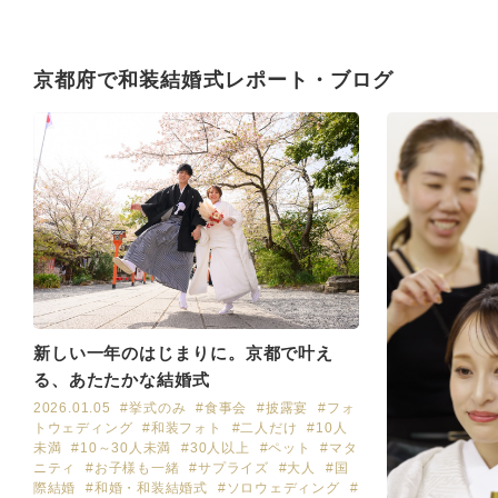
京都府で和装結婚式レポート・ブログ
新しい一年のはじまりに。京都で叶え
る、あたたかな結婚式
2026.01.05
#挙式のみ
#食事会
#披露宴
#フォ
トウェディング
#和装フォト
#二人だけ
#10人
未満
#10～30人未満
#30人以上
#ペット
#マタ
ニティ
#お子様も一緒
#サプライズ
#大人
#国
際結婚
#和婚・和装結婚式
#ソロウェディング
#