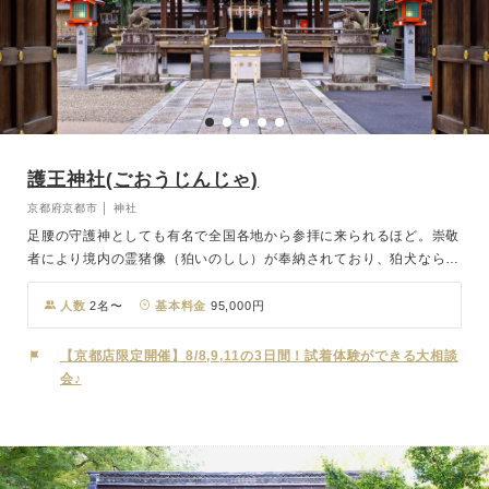
護王神社(ごおうじんじゃ)
京都府京都市 │ 神社
足腰の守護神としても有名で全国各地から参拝に来られるほど。崇敬
者により境内の霊猪像（狛いのしし）が奉納されており、狛犬ならぬ
「狛いのしし」が門前にてお出迎え。「いのしし神社」とも呼ばれ親
しまれています。神社に縁の深い猪は多産であり、子孫繁栄、子育安
人数
2名〜
基本料金
95,000円
全の信仰があります。 護王神社の神前挙式は、厳粛かつ雅やかな雰
囲気で進められ、打ち響く太鼓の音を聞きながら御神前へ進むと、雅
【京都店限定開催】8/8,9,11の3日間！試着体験ができる大相談
楽の旋律が式場を包みます。おふたりの弥栄（いやさか）を祈る神楽
会♪
舞では、ひときわ厳粛な雰囲気を味わっていただけます。挙式後は、
人力車「寿号」で境内と京都御所周辺の優雅な散策をお楽しみいただ
けるプランもございます。