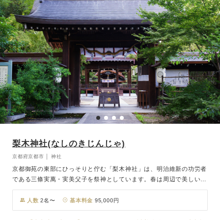
梨木神社(なしのきじんじゃ)
京都府京都市 │ 神社
京都御苑の東部にひっそりと佇む「梨木神社」は、明治維新の功労者
である三條実萬・実美父子を祭神としています。春は周辺で美しい策
ヤマブキが咲き誇り、秋は萩の花で知られ、「萩の宮」とも呼ばれて
います。神社の本殿より少し南側にある御神木は、葉っぱの形がハー
人数
2名〜
基本料金
95,000円
ト型をしているため「愛の木」とも呼ばれ、縁結びのご利益があると