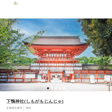
テル内で披露宴を。大宴会場からアットホームなご祝宴向けまで、人
会♪
数やおふたりの スタイルに合わせた多彩なバンケットをご用意して
おります。
下鴨神社(しもがもじんじゃ)
京都府京都市 │ 神社