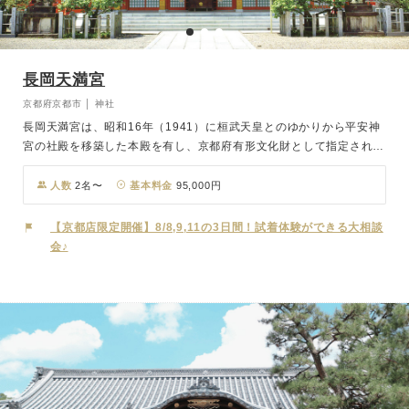
長岡天満宮
京都府京都市 │ 神社
長岡天満宮は、昭和16年（1941）に桓武天皇とのゆかりから平安神
宮の社殿を移築した本殿を有し、京都府有形文化財として指定されて
います。また、祝詞舎、透塀、手水舎等は長岡京市有形文化財に指定
されており、歴史と文化が息づく特別な場所です。この長岡天満宮で
人数
2名〜
基本料金
95,000円
は、御本殿にほど近い鮮やかな朱塗の拝殿にて、「一日一組様限定」
で結婚式を斎行しております。歴史的な建造物に囲まれた厳かな雰囲
【京都店限定開催】8/8,9,11の3日間！試着体験ができる大相談
気の中で、大切な一日をお迎えいただけます。特別な日を、長岡天満
会♪
宮の歴史と文化に包まれた空間で、心に残る結婚式をお過ごしくださ
い。