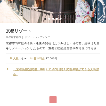
京都リゾート
京都府京都市 │ リゾートウェディング
京都市内有数の名所・祇園の巽橋（たつみばし）目の前。建物は町屋
をリノベーションしたもので、重要伝統的建造群保存地区に指定され
ている街の景観と見事に調和しており、屋外でのロケーション撮影は
絵になる写真がたくさん残せます。「祇園四条」駅から徒歩5分とア
人数
1名〜
基本料金
77,000円
クセスも良好。お打合せは電話やメールでも可能ですので、全国どこ
にお住まいでも安心して当日をお迎えいただけます。
【京都店限定開催】8/8,9,11の3日間！試着体験ができる大相談
会♪
1