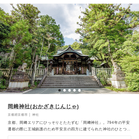
ます。 豊かな自然に朱色の神殿が美しく、清らかな空気に包まれた
神前式を挙げていただけます。
岡﨑神社(おかざきじんじゃ)
京都府京都市 │ 神社
京都、岡﨑エリアにひっそりとたたずむ「岡﨑神社」。794年の平安
遷都の際に王城鎮護のため平安京の四方に建てられた神社のひとつ
で、都の東に鎮座することから東天王と称されています。ご祭神は速