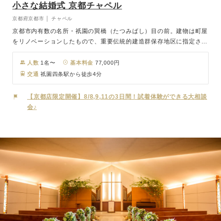
小さな結婚式 京都チャペル
京都府京都市 │ チャペル
京都市内有数の名所・祇園の巽橋（たつみばし）目の前。建物は町屋
をリノベーションしたもので、重要伝統的建造群保存地区に指定され
ている街の景観と見事に調和しており、屋外でのロケーション撮影は
絵になる写真がたくさん残せます。祇園四条駅から徒歩5分とアクセ
人数
1名〜
基本料金
77,000円
スも良好。アシンメトリーに並べられた木の格子と、光に照らされる
交通
祇園四条駅から徒歩4分
石の壁がデザインされた洗練された空間でお洒落なパーティを。
【京都店限定開催】8/8,9,11の3日間！試着体験ができる大相談
会♪