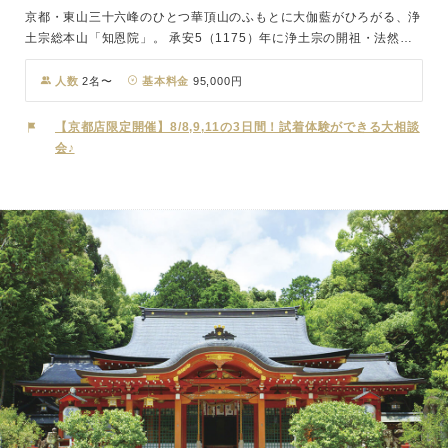
京都・東山三十六峰のひとつ華頂山のふもとに大伽藍がひろがる、浄
土宗総本山「知恩院」。 承安5（1175）年に浄土宗の開祖・法然上
人が吉水の地に草庵を結ばれたことにはじまり、法然上人が念仏の教
えを広め、入寂された遺跡に建っています。日本最大級の楼門である
人数
2名〜
基本料金
95,000円
国宝「三門」をはじめ数多くの文化財を有し、七不思議も魅力的な由
緒ある寺院です。仏前結婚式では「行華（あんげ）の儀」を中心に、
【京都店限定開催】8/8,9,11の3日間！試着体験ができる大相談
仏教の三宝に帰依する伝統的な儀式が執り行われます。先祖代々の位
会♪
牌を祀る中、新たな家庭の船出を祝福する仏前式が叶います。「唱え
れば誰もがひとりのこらず救われる」という教えの発祥の地にふさわ
しく、厳粛な中にもおおらかな雰囲気をたたえ、人々を迎え入れてき
たお寺です。