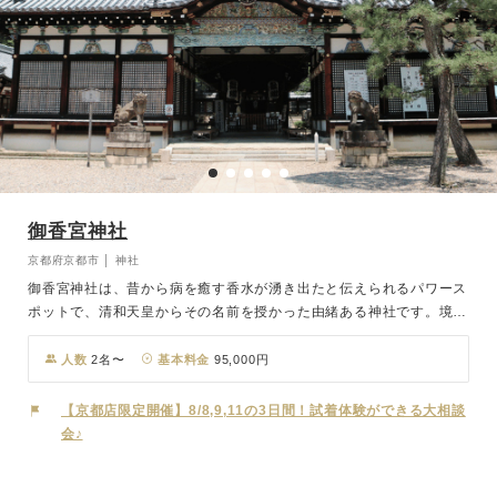
御香宮神社
京都府京都市 │ 神社
御香宮神社は、昔から病を癒す香水が湧き出たと伝えられるパワース
ポットで、清和天皇からその名前を授かった由緒ある神社です。境内
には、重要文化財に指定された表門や、美しい彫刻が施された本殿が
あり、桃山時代の華やかな建築美を今に伝えています。そんな歴史あ
人数
2名〜
基本料金
95,000円
る神社で、大神さまに見守られながら誓いを立てる神前式は、心に残
る厳かで特別な時間になるはずです。小堀遠州ゆかりの石庭を眺めな
【京都店限定開催】8/8,9,11の3日間！試着体験ができる大相談
がら過ごすひとときも、落ち着きと気品に満ちています。伝統と自然
会♪
が調和した穏やかな空間で、これからの人生をともに歩む第一歩を踏
み出す、そんなかけがえのない一日を御香宮神社で過ごしてみません