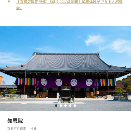
人気です。この木を撫でながら願い事をすると叶うと言われ、多くの
【京都店限定開催】8/8,9,11の3日間！試着体験ができる大相談
人々が訪れます。緑に囲まれた本殿では、古式ゆかしい神前結婚式が
会♪
行われ、おふたりの大切な一日を心に刻みます。
知恩院
京都府京都市 │ 神社