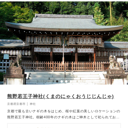
か。
熊野若王子神社(くまのにゃくおうじじんじゃ)
京都府京都市 │ 神社
京都で最も古いナギの木をはじめ、桜や紅葉の美しいロケーションの
熊野若王子神社。樹齢400年のナギの木はご神木として祀られてお
り、記念撮影のスポットとしても人気です。四季折々の美しい風景の