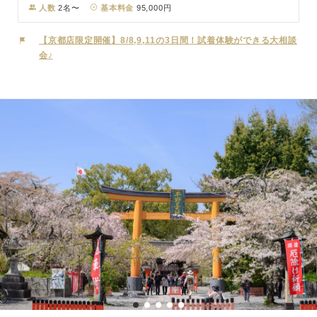
素盞鳴尊(すさのおのみこと)と奇稲田姫命(くしなだひめのみこと)、
人数
2名〜
基本料金
95,000円
そして二神から生まれた三女五男の八柱御子神(やはしらのみこがみ)
です。たくさんの御子神をもうけられたことから、縁結び・子授け安
【京都店限定開催】8/8,9,11の3日間！試着体験ができる大相談
産のご神徳があります。当時は境内をはじめ付近一帯が野うさぎの生
会♪
息地であり、多産なうさぎは古くから氏神様の使いとされています。
本殿前の狛うさぎ、御手水の子授けうさぎ(水をかけてお腹をこする
と子宝と安産に恵まれるとされる)など、境内には可愛らしいうさぎ
像が多くおります。