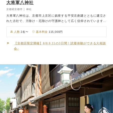
大将軍八神社
京都府京都市 │ 神社
大将軍八神社は、京都市上京区に鎮座する平安京創建とともに建立さ
れた古社で、方除け・厄除けの守護神として広く信仰されています。
陰陽道における星神「大将軍神」を主祭神とし、都の四方を守護する
神社として、都人の暮らしと安全を見守ってきました。現在も建築や
人数
2名〜
基本料金
115,000円
引越、旅行など人生の節目に際して、方位の災いを避ける祈願に多く
の参拝者が訪れます。境内は厳かで落ち着いた雰囲気に包まれ、春の
【京都店限定開催】8/8,9,11の3日間！試着体験ができる大相談
桜や秋の紅葉など四季折々の風景も魅力です。歴史と陰陽の神秘が息
会♪
づく大将軍八神社で行われる神前結婚式は、星の加護と神聖な空気に
包まれ、静けさと厳かさの中で、ふたりの絆がゆるぎないものとして
結ばれていきます。千年の都に受け継がれてきた伝統に抱かれなが
ら、心を込めた誓いを交わすその瞬間は、人生に深く刻まれる特別な
ひとときとなるでしょう。