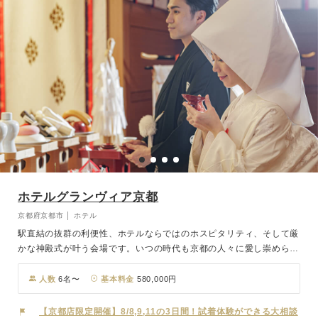
ホテルグランヴィア京都
京都府京都市 │ ホテル
駅直結の抜群の利便性、ホテルならではのホスピタリティ、そして厳
かな神殿式が叶う会場です。いつの時代も京都の人々に愛し崇められ
てきた「伏見稲荷大社」のご祭神を祀った日本で唯一の神殿「稲寿殿
(とうじゅでん)」。気品に満ちた空間に、伝統美あふれる和装が凛と
人数
6名〜
基本料金
580,000円
引き立ち、雅楽の音色が 門出を雅びやかに彩ります。館内神前式で
は珍しく、ご友人も参列いただけることも特徴です。挙式のあとはホ
【京都店限定開催】8/8,9,11の3日間！試着体験ができる大相談