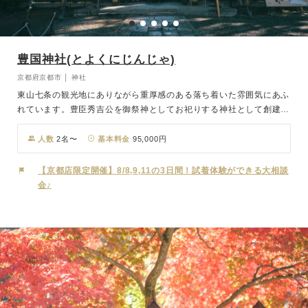
豊国神社(とよくにじんじゃ)
京都府京都市 │ 神社
東山七条の観光地にありながら重厚感のある落ち着いた雰囲気にあふ
れています。豊臣秀吉公を御祭神としてお祀りする神社として創建さ
れ、秀吉公が祀られる本殿の隣には、北政所を祀る貞照神社が寄り添
うように佇んでいます。境内には、秀吉公ゆかりの“桐紋”や“ひょうた
人数
2名〜
基本料金
95,000円
ん”型の絵馬、武将によって寄進された石灯篭などを見ることができ
随所に歴史を感じさせてくれます。鳥居をくぐると元伏見城の城門で
【京都店限定開催】8/8,9,11の3日間！試着体験ができる大相談
あったと伝えられる桃山建築の絢爛豪華な大唐門が目の前にそびえま
会♪
す。西本願寺、大徳寺の唐門とともに「京の三唐門」といわれる国宝
の唐門は撮影にも人気の場所。挙式は通常一般開放されていない唐門
と玉垣に囲まれた本殿と拝殿の広くゆったりとした特別な空間の中で
厳かに執り行われます。