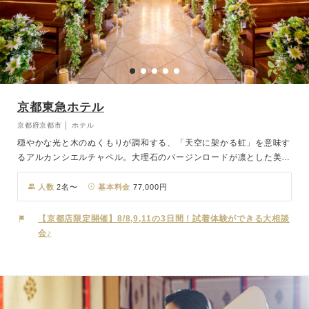
京都東急ホテル
京都府京都市 │ ホテル
穏やかな光と木のぬくもりが調和する、「天空に架かる虹」を意味す
るアルカンシエルチャペル。大理石のバージンロードが凛とした美し
さを際立たせ、やわらかな自然光が祭壇を包み込みます。ホテルなら
ではの行き届いたホスピタリティに見守られながら、ゲストの心に深
人数
2名〜
基本料金
77,000円
く刻まれる厳かで温もりあるセレモニーが叶います。祝宴では、京都
の風土が育んだ上質な食材を用い、フランス料理から和食懐石まで多
【京都店限定開催】8/8,9,11の3日間！試着体験ができる大相談
彩なコースをご用意。巨匠・三國清三シェフ監修の特別メニューをは
会♪
じめ、長年のコラボレーションから生まれたオリジナルウェディング
コースで、心を尽くしたおもてなしをお届けします。旬の味わいに想
いを込めた、おふたりだけの特別メニューのご提案も可能です。