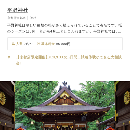
平野神社
京都府京都市 │ 神社
平野神社は珍しい種類の桜が多く植えられていることで有名です。桜
のシーズンは3月下旬から4月上旬と言われますが、平野神社では3月
中旬から4月下旬まで、約1ヶ月間以上も桜を楽しむことができま
す。美しい桜を背景にした撮影は、一生の思い出になることでしょ
人数
2名〜
基本料金
95,000円
う。結婚式を行う本殿は国の重要文化財に指定されており、伊勢神宮
や上賀茂神社・下鴨神社などと同格の、二十二社の上七社に入る名社
【京都店限定開催】8/8,9,11の3日間！試着体験ができる大相談
です。その高い社格が、厳かで格調高い結婚式を約束します。本殿近
会♪
くに咲く「平野妹背桜」は、二つの可愛い実がなることから「夫婦仲
が良い」とされ、結婚式にふさわしい神社とされています。桜の美し
さと歴史の重みが融合した平野神社で、心に残る特別な結婚式をお迎
えください。