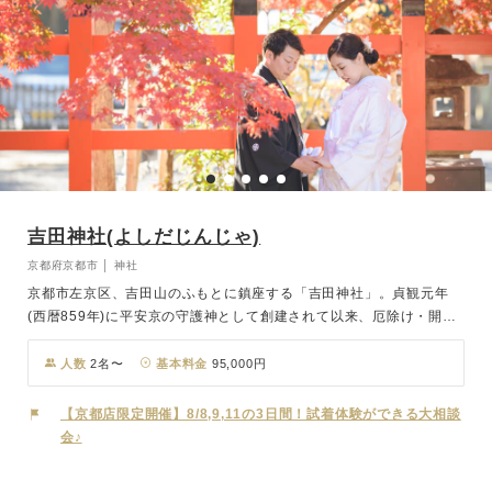
吉田神社(よしだじんじゃ)
京都府京都市 │ 神社
京都市左京区、吉田山のふもとに鎮座する「吉田神社」。貞観元年
(西暦859年)に平安京の守護神として創建されて以来、厄除け・開運
の神様として多くの崇敬を集めてきました。節分祭発祥の神社の地と
しても有名で、室町時代より続く節分祭は京洛の一大行事として大変
人数
2名〜
基本料金
95,000円
賑わいます。 本宮の御祭神は4柱。なかでも第三殿の天之子八根命
(あめのこやねのみこと)と第四殿の比売神(ひめがみ)は夫婦神とし
【京都店限定開催】8/8,9,11の3日間！試着体験ができる大相談
て、良縁や夫婦和合の御神徳を授けてくださいます。また境内にある
会♪
「斎場所大元宮（さいじょうしょだいげんぐう）」は国の重要文化財
に指定されており、約800万とされる全国すべての神様が祀られてい