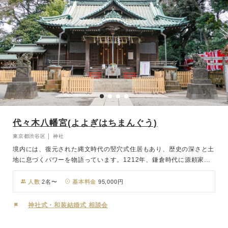
代々木八幡宮(よよぎはちまんぐう)
東京都渋谷区 │ 神社
境内には、復元された縄文時代の竪穴式住居もあり、歴史の深さと土
地に息づくパワーを物語っています。1212年、鎌倉時代に源頼家公
に由縁の深い武士、荒井外記智明（あらいげきともあきら）によって
創建されたのが始まりで、厄除開運の神様として名高い八幡様（応神
人数
2名〜
基本料金
95,000円
天皇）をお祀りしています。パワースポットとしても知られる代々木
八幡宮は、神秘的な雰囲気の中で執り行われる格式高い結婚式も人
神社式・和装結婚式 相談会
気。参進の儀で親族一列となって回廊を通り本殿へ入場する様は、和
の情緒と境内に広がる自然が調和しとても趣深い光景です。控室も充