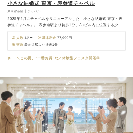
小さな結婚式 東京・表参道チャペル
東京都港区 │ チャペル
2025年2月にチャペルをリニューアルした「小さな結婚式 東京・表
参道チャペル」。 表参道駅より徒歩1分、Aoビル内に位置する少人
数専門の結婚式場。 チャペルは、繊細な花材とアシンメトリーデザ
インが明るく爽やかな空間を演出。 挙式後、ゲストとお食事をお考
人数
1名〜
基本料金
77,000円
えの方は、近隣の提携会場より自分にあったレストランや料亭などお
交通
表参道駅より徒歩1分
選びいただけます。
＼この夏、”一番お得”な／体験型フェスタ開催🌻