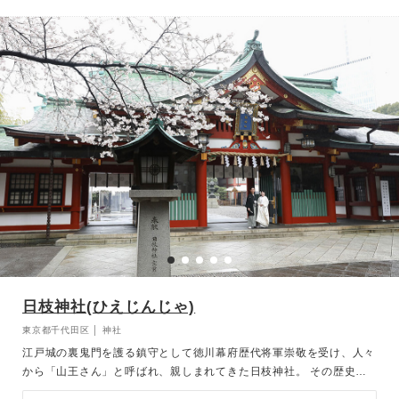
実、冷暖房完備なのも嬉しい。心に刻まれる日本らしい結婚式は、多
くの参列の方々にも喜ばれています。
日枝神社(ひえじんじゃ)
東京都千代田区 │ 神社
江戸城の裏鬼門を護る鎮守として徳川幕府歴代将軍崇敬を受け、人々
から「山王さん」と呼ばれ、親しまれてきた日枝神社。 その歴史と
由来にふさわしい、格式高く華やかな和の婚儀が叶います。 東京メ