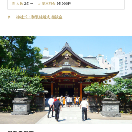
トロ赤坂駅、溜池山王駅からそれぞれ徒歩3分とアクセスもよく、日
人数
2名〜
基本料金
95,000円
本の政治経済の中心地・永田町の一角に広がる、緑の杜。 本殿には
御祭神として山の神様として知られる大山咋神(おおやまくいのかみ)
神社式・和装結婚式 相談会
が祀られ、家内安全などのご利益があると信じられています。