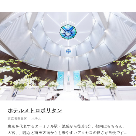
余年の歴史の中で、歴代シェフが大切に受け継ぎ磨き上げてきたお料
理と、その高いホスピタリティで、おふたりの特別な一日を叶えま
す。 世代を問わず愛される上質なホテルウェディングで、心に残る
特別なひとときをお過ごしください。
ホテルメトロポリタン
東京都豊島区 │ ホテル
東京を代表するターミナル駅・池袋から徒歩3分。都内はもちろん、
大宮、川越など埼玉方面からも来やすいアクセスの良さが自慢です。