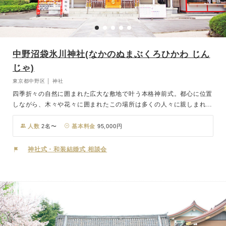
中野沼袋氷川神社(なかのぬまぶくろひかわ じん
じゃ)
東京都中野区 │ 神社
四季折々の自然に囲まれた広大な敷地で叶う本格神前式。都心に位置
しながら、木々や花々に囲まれたこの場所は多くの人々に親しまれて
います。お二人の人生の新たな始まりを、四季折々の花木と神々が見
守ります。和装が映えるスポットも多く、広大な境内には写真映えす
人数
2名〜
基本料金
95,000円
る縁台や神楽殿があります。アクセスも良く、ゲストのおもてなしに
も配慮された設備が整っています。西武新宿線沼袋駅から徒歩2分、
神社式・和装結婚式 相談会
JR中野駅からは車で5分と、新宿からも便利な立地に佇む「中野沼袋
氷川神社」。雨天でも濡れずに移動できるので安心です。