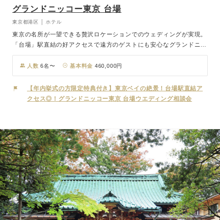
グランドニッコー東京 台場
東京都港区 │ ホテル
東京の名所が一望できる贅沢ロケーションでのウェディングが実現。
「台場」駅直結の好アクセスで遠方のゲストにも安心なグランドニッ
コー東京台場は、東京ベイエリアでは唯一無二のヨーロピアンテイス
トホテルでの結婚式が叶う会場です。永遠を表すリングを形どった天
人数
6名〜
基本料金
460,000円
井装飾が目を引く石造りの独立型チャペル「ルミエール」では、まる
で天から降ってくるかのように聞こえる聖歌隊の歌声や拍手、そして
【年内挙式の方限定特典付き】東京ベイの絶景！台場駅直結ア
天井からの七色の光が誓いの瞬間をより印象的なものにしてくれま
クセス◎！グランドニッコー東京 台場ウエディング相談会
す。