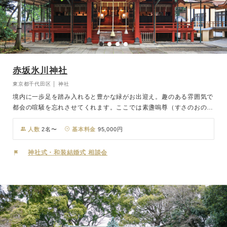
赤坂氷川神社
東京都千代田区 │ 神社
境内に一歩足を踏み入れると豊かな緑がお出迎え。趣のある雰囲気で
都会の喧騒を忘れさせてくれます。ここでは素盞嗚尊（すさのおのみ
こと）、奇稲田姫命（くしいなだひめのみこと）、大己貴命 （おお
なむぢのみこと）をおまつりしています。「厄除け」「良縁・縁結
人数
2名〜
基本料金
95,000円
び」「家内安全」「商売繁盛」の御神徳があり、多くの人々が参拝に
おとずれる由緒正しい神社です。「参進」で雅楽の奏でる中、おふた
神社式・和装結婚式 相談会
りが本殿へ入場し、挙式の中で行われる神社独自の「御櫛預けの儀」
は、女性の分身とも言われる櫛をご新婦からご新郎へ預けることで、
新しい生活を二人三脚で営む誓いを立てる神聖な儀式。赤坂の緑深い
格式ある神社で、おふたりと参列者の皆さまの心にいつまでも刻まれ
る本格神前挙式が叶います。