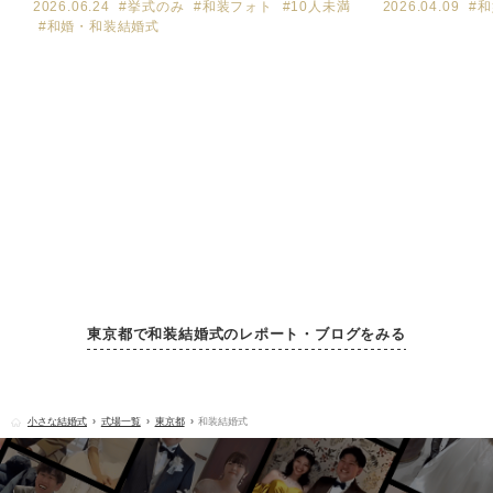
2026.06.24
#挙式のみ
#和装フォト
#10人未満
2026.04.09
#
#和婚・和装結婚式
東京都で和装結婚式のレポート・ブログをみる
小さな結婚式
式場一覧
東京都
和装結婚式