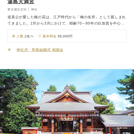
湯島天満宮
東京都文京区 │ 神社
道真公が愛した梅の花は、江戸時代から「梅の名所」として親しまれ
てきました。2月から3月にかけて、樹齢70～80年の白加賀を中心に
月影、豊後梅、寒紅梅など約300本が敷地内を美しく彩ります。 結婚
式を執り行う社殿は、ご本殿と参拝者のための拝殿が幣殿で結ばれて
人数
2名〜
基本料金
95,000円
いる「権現造り」という建築様式です。この建物は、日本古来の「木
の文化」を象徴し、樹齢250年といわれる木曽檜を使った純木造りと
神社式・和装結婚式 相談会
なっています。渡り廊下を進むと、総檜造りの新社殿があります。万
葉の浪漫と気品あふれる本格的な神前式、美しい雅楽の調べ、豊栄の
舞。本殿のご神前で厳粛に行なわれる挙式は、おふたりの門出を祝福
するとともに、おふたりの愛と幸せを末永く結びます。