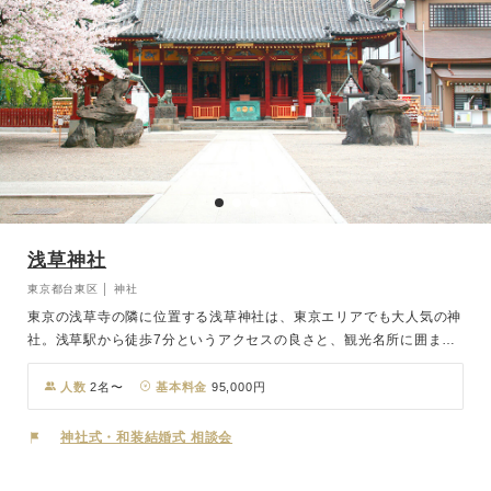
浅草神社
東京都台東区 │ 神社
東京の浅草寺の隣に位置する浅草神社は、東京エリアでも大人気の神
社。浅草駅から徒歩7分というアクセスの良さと、観光名所に囲まれ
たロケーションが魅力です。 浅草神社の社殿は350年以上前に建立さ
れ、重厚な漆塗りが施された建物は国の重要文化財に指定されていま
人数
2名〜
基本料金
95,000円
す。平成8年に補修され、社殿の色彩や漆は鮮やかに蘇り、鳳凰や麒
麟、飛龍など幸福を願う霊獣が美しく描かれています。この重厚で優
神社式・和装結婚式 相談会
美な社殿で行う結婚式は、大変厳かで心に残るものになることでしょ
う。周囲には雷門や仲見世、浅草寺、スカイツリーなど東京の見どこ