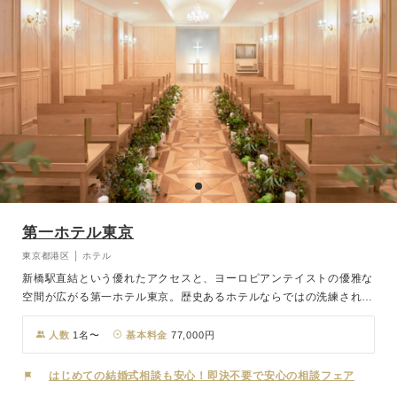
第一ホテル東京
東京都港区 │ ホテル
新橋駅直結という優れたアクセスと、ヨーロピアンテイストの優雅な
空間が広がる第一ホテル東京。歴史あるホテルならではの洗練された
サービスと美食で、大切なゲストを心からお迎えします。 木の温も
りに包まれたチャペルは、幸せへの願いを叶える星をイメージした組
人数
1名〜
基本料金
77,000円
木デザインのバージンロードが特徴。 大切なゲストを近くに感じら
れる暖かみのある落ち着いた空間です。 ホテル館内は贅を尽くした
はじめての結婚式相談も安心！即決不要で安心の相談フェア
調度品や著名な絵画が飾られたヨーロピアンエレガンスの世界。 80