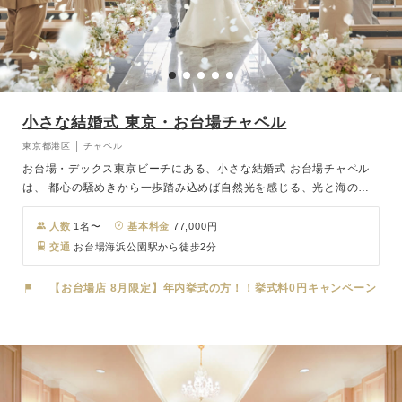
小さな結婚式 東京・お台場チャペル
東京都港区 │ チャペル
お台場・デックス東京ビーチにある、小さな結婚式 お台場チャペル
は、 都心の騒めきから一歩踏み込めば自然光を感じる、光と海の水
面が織りなすチャペル。 素材を大事にした、木材・石材・アート・
植物など本物を使った上質なしつらえ。 ステンレス格子に複雑に映
人数
1名〜
基本料金
77,000円
り込む光と海と東京の景色。 時間の流れと共に変化するチャペル、
交通
お台場海浜公園駅から徒歩2分
夜には東京の夜景映り込みロマンチックなナイトウェディングが叶い
ます。 併設されたレストラン会場で挙式後の会食・パーティも行な
【お台場店 8月限定】年内挙式の方！！挙式料0円キャンペーン
っていただけます。