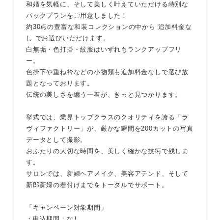
和婚を気軽に、そして美しく叶えていただける特別な
パックプランをご用意しました！
約30点の豊富な和装コレクションの中から 追加料金な
し でお選びいただけます。
白無垢・色打掛・紋服はいずれもランクアップフリ
ー。
色掛下や重ね衿などの小物類も追加料金なしで選び放
題となっております。
伝統の美しさを纏う一着が、きっと見つかります。
挙式では、業界トップクラスのクオリティを誇る「ラ
ヴィファクトリー」が、厳かな瞬間を200カットの写真
データとして撮影。
おふたりの大切な時間を、美しく確かな技術で残しま
す。
サロンでは、新婦ヘアメイク、美容アテンド、そして
新郎新婦の着付けまでをトータルでサポート。
「キャンペーン対象期間」
・申込期間：なし