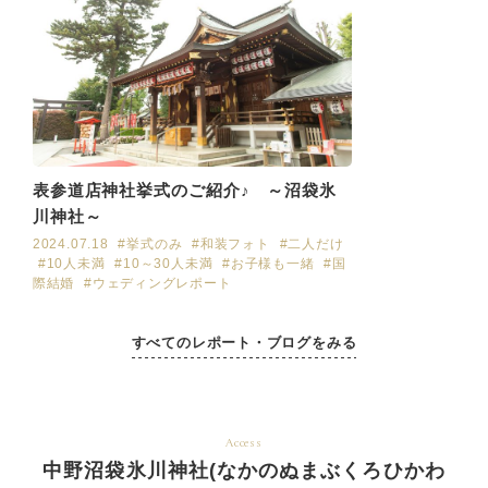
表参道店神社挙式のご紹介♪ ～沼袋氷
川神社～
2024.07.18
#挙式のみ
#和装フォト
#二人だけ
#10人未満
#10～30人未満
#お子様も一緒
#国
際結婚
#ウェディングレポート
すべてのレポート・ブログをみる
Access
中野沼袋氷川神社(なかのぬまぶくろひかわ