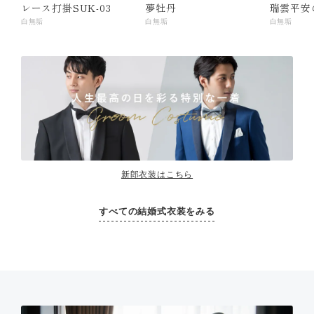
レース打掛SUK-03
夢牡丹
瑞雲平安
白無垢
白無垢
白無垢
新郎衣装はこちら
すべての結婚式衣装をみる