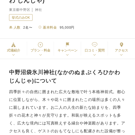
わ じんじゃ)
東京都中野区 │ 神社
挙式のみOK
人数
2名〜
基本料金
95,000円
式場紹介
プラン・料金
キャンペーン
口コミ・質問
アクセス
中野沼袋氷川神社(なかのぬまぶくろひかわ
じんじゃ)について
四季折々の自然に囲まれた広大な敷地で叶う本格神前式。都心
に位置しながら、木々や花々に囲まれたこの場所は多くの人々
に親しまれています。お二人の人生の新たな始まりを、四季
折々の花木と神々が見守ります。和装が映えるスポットも多
く、広大な境内には写真映えする縁台や神楽殿があります。ア
クセスも良く、ゲストのおもてなしにも配慮された設備が整っ