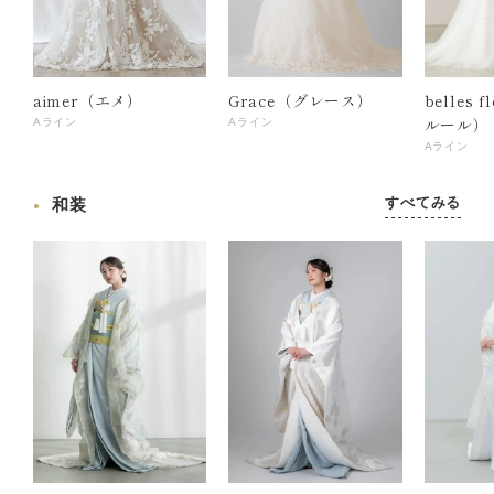
aimer（エメ）
Grace（グレース）
belles 
ルール）
Aライン
Aライン
Aライン
すべてみる
和装