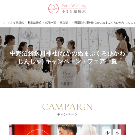
小さな結婚式
和装結婚式
式場一覧
東京都
中野沼袋氷川神社(なかのぬまぶくろひかわ じんじゃ
中野沼袋氷川神社(なかのぬまぶくろひかわ
じんじゃ) キャンペーン・フェア一覧
CAMPAIGN
キャンペーン