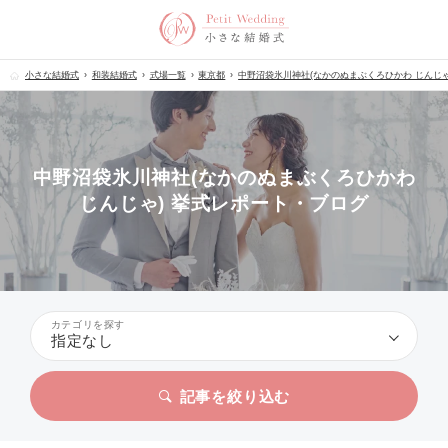
小さな結婚式
和装結婚式
式場一覧
東京都
中野沼袋氷川神社(なかのぬまぶくろひかわ じんじゃ
中野沼袋氷川神社(なかのぬまぶくろひかわ
じんじゃ) 挙式レポート・ブログ
カテゴリを探す
指定なし
記事を絞り込む