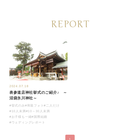
REPORT
2024.07.18
表参道店神社挙式のご紹介♪ ～
沼袋氷川神社～
#挙式のみ
#和装フォト
#二人だけ
#10人未満
#10～30人未満
#お子様も一緒
#国際結婚
#ウェディングレポート
1