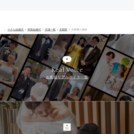
小さな結婚式
和装結婚式
式場一覧
京都府
大将軍八神社
Real Voice
お客様リアルボイス一覧