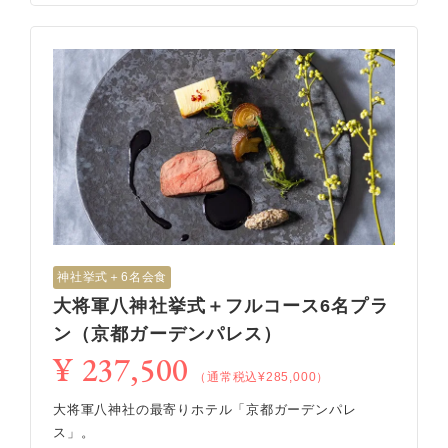
神社挙式＋6名会食
大将軍八神社挙式＋フルコース6名プラ
ン（京都ガーデンパレス）
¥ 237,500
（通常税込¥285,000）
大将軍八神社の最寄りホテル「京都ガーデンパレ
ス」。