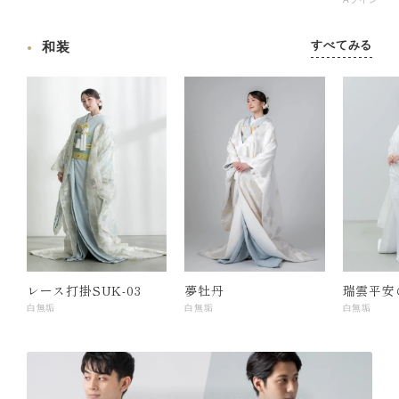
すべてみる
和装
レース打掛SUK-03
夢牡丹
瑞雲平安
白無垢
白無垢
白無垢