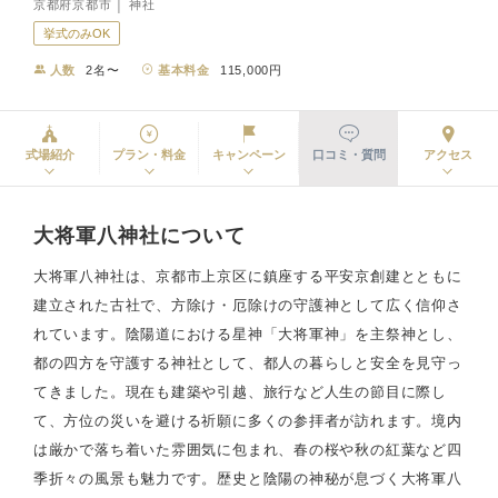
京都府京都市 │ 神社
挙式のみOK
人数
2名〜
基本料金
115,000円
式場紹介
プラン・料金
キャンペーン
口コミ・質問
アクセス
大将軍八神社について
大将軍八神社は、京都市上京区に鎮座する平安京創建とともに
建立された古社で、方除け・厄除けの守護神として広く信仰さ
れています。陰陽道における星神「大将軍神」を主祭神とし、
都の四方を守護する神社として、都人の暮らしと安全を見守っ
てきました。現在も建築や引越、旅行など人生の節目に際し
て、方位の災いを避ける祈願に多くの参拝者が訪れます。境内
は厳かで落ち着いた雰囲気に包まれ、春の桜や秋の紅葉など四
季折々の風景も魅力です。歴史と陰陽の神秘が息づく大将軍八