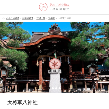
小さな結婚式
和装結婚式
式場一覧
京都府
大将軍八神社
大将軍八神社