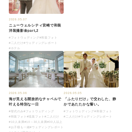
2026.05.07
ニューウェルシティ宮崎で和装
洋装撮影🌼part,2
#フォトウェディング
#和装フォト
#二人だけ
#ウェディングレポート
#ホテル
2026.05.06
2026.05.05
海が見える開放的なチャペルで
「ふたりだけ」で交わした、静
叶える特別な一日
かであたたかな誓い。
#挙式のみ
#フォトウェディング
#フォトウェディング
#和装フォト
#和装フォト
#琉装フォト
#二人だけ
#二人だけ
#ウェディングレポート
#10人未満
#10～30人未満
#30人以上
#お子様も一緒
#ウェディングレポート