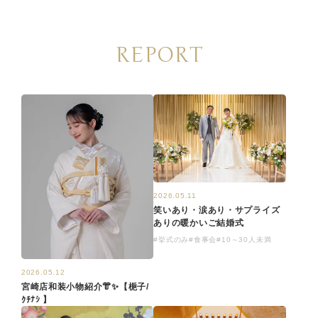
REPORT
2026.05.11
笑いあり・涙あり・サプライズ
ありの暖かいご結婚式
#挙式のみ
#食事会
#10～30人未満
2026.05.12
宮崎店和装小物紹介👘✨【梔子/
ｸﾁﾅｼ ​】