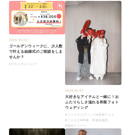
2026.05.02
ゴールデンウィークに、少人数
で叶える結婚式のご相談をしま
せんか？
#ブライダルフェア
2026.05.02
大好きなアイテムと一緒に！お
ふたりらしさ溢れる和装フォト
ウェディング
#フォトウェディング
#和装フォト
#二人だけ
#和婚・和装結婚式
#国内リゾート