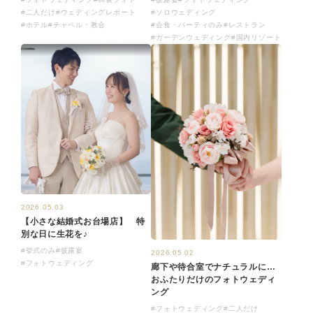
#二人だけ
#ウェディングレポート
#ソロウェディング
#ホテル
#チャペル・教会
#会食・パーティのみ
#レストラン
#ガーデンウェディング
#国内リゾート
2026.05.03
【小さな結婚式お台場店】 特
別な日に生花を♪
#挙式のみ
#披露宴
2026.05.02
#フォトウェディング
廊下や待合室でナチュラルに…
おふたりだけのフォトウェディ
ング
#フォトウェディング
#二人だけ