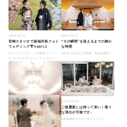
2026.05.11
2026.05.07
宮崎スタジオで振袖洋装フォト
“その瞬間”を迎えるまでの静か
ウェディング👘✨part,1
な時間
#フォトウェディング
#和装フォト
#挙式のみ
#大人
#和婚・和装結婚式
#二人だけ
#ウェディングレポート
2026.05.06
ご披露宴には持って来い！様々
な演出が可能です♪
#披露宴
#30人以上
#レストラン