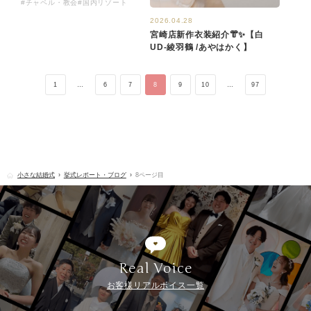
#チャペル・教会
#国内リゾート
2026.04.28
宮崎店新作衣装紹介👘✨【白
UD-綾羽鶴 /あやはかく​】
1
…
6
7
8
9
10
…
97
小さな結婚式
挙式レポート・ブログ
8ページ目
Real Voice
お客様リアルボイス一覧