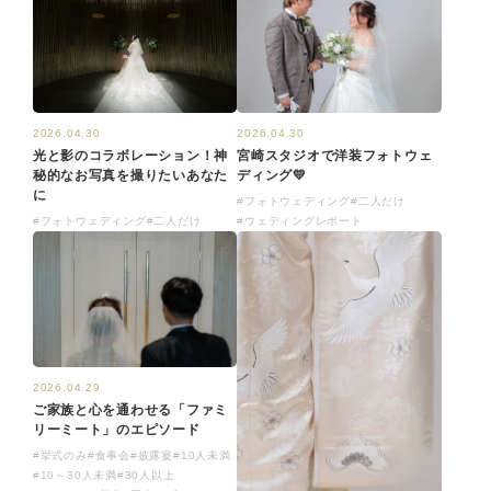
2026.04.30
2026.04.30
光と影のコラボレーション！神
宮崎スタジオで洋装フォトウェ
秘的なお写真を撮りたいあなた
ディング💛
に
#フォトウェディング
#二人だけ
#フォトウェディング
#二人だけ
#ウェディングレポート
2026.04.29
ご家族と心を通わせる「ファミ
リーミート」のエピソード
#挙式のみ
#食事会
#披露宴
#10人未満
#10～30人未満
#30人以上