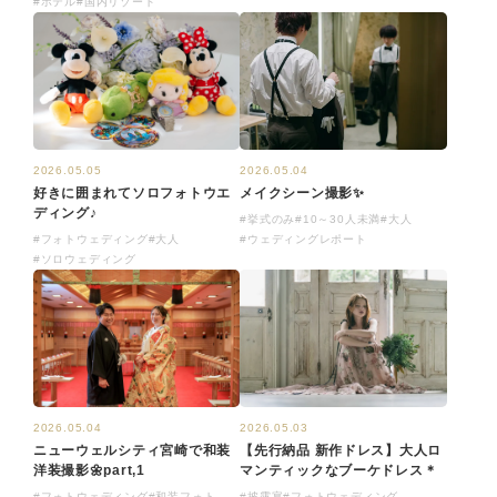
#ホテル
#国内リゾート
2026.05.04
2026.05.05
メイクシーン撮影✨
好きに囲まれてソロフォトウエ
ディング♪
#挙式のみ
#10～30人未満
#大人
#ウェディングレポート
#フォトウェディング
#大人
#ソロウェディング
2026.05.04
2026.05.03
ニューウェルシティ宮崎で和装
【先行納品 新作ドレス】大人ロ
洋装撮影🌼part,1
マンティックなブーケドレス＊
#フォトウェディング
#和装フォト
#披露宴
#フォトウェディング