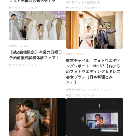
フェア開催のお知らせ】✨
#和装フォト
#国際結婚
#ブライダルフェア
#ウェディングレポート
2025.07.24
【残2組様限定】今週の日曜日！
2025.07.24
予約前無料試着体験フェア！
熊本チャペル フォトウエディ
#ブライダルフェア
ングレポート No.67【おひろ
めフォトウエディング＆ドレス
会食プラン（日本料理とみ
た）】
#食事会
#フォトウェディング
#ウェディングレポート