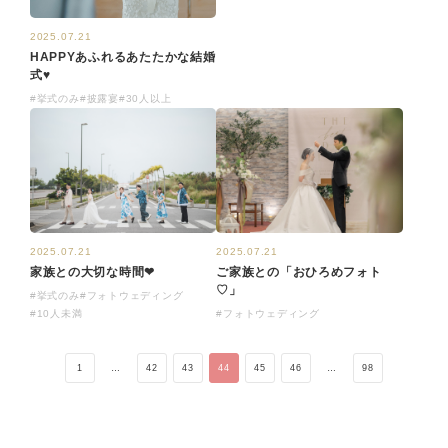
2025.07.21
HAPPYあふれるあたたかな結婚
式♥
#挙式のみ
#披露宴
#30人以上
2025.07.21
2025.07.21
家族との大切な時間❤
ご家族との「おひろめフォト
♡」
#挙式のみ
#フォトウェディング
#10人未満
#フォトウェディング
1
…
42
43
44
45
46
…
98