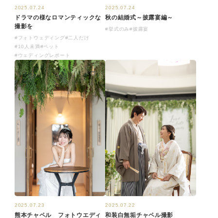
2025.07.24
2025.07.24
ドラマの様なロマンティックな
秋の結婚式～披露宴編～
撮影を
#挙式のみ
#披露宴
#フォトウェディング
#二人だけ
#10人未満
#ペット
#ウェディングレポート
2025.07.23
2025.07.22
熊本チャペル フォトウエディ
和装白無垢チャペル撮影