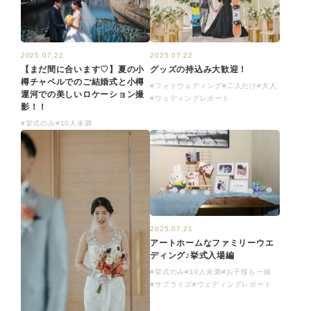
2025.07.22
2025.07.22
【まだ間に合います♡】夏の小
グッズの持込み大歓迎！
樽チャペルでのご結婚式と小樽
#フォトウェディング
#二人だけ
#大人
運河での美しいロケーション撮
#ウェディングレポート
影！！
#挙式のみ
#10人未満
2025.07.21
アートホームなファミリーウエ
ディング♪挙式入場編
#挙式のみ
#10人未満
#お子様も一緒
#サプライズ
#ウェディングレポート