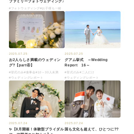
ファミリーフォトウェディング♪
#フォトウェディング
#お子様も一緒
2025.07.25
2025.07.25
グアム挙式 ～Wedding
お2人らしさ満載のウェディン
Report 16～
グ?【part④】
#挙式のみ
#二人だけ
#挙式のみ
#食事会
#10～30人未満
#ウェディングレポート
#ウェディングレポート
2025.07.24
2025.07.24
✨【8月開催！体験型ブライダル
国も文化も超えて、ひとつに??