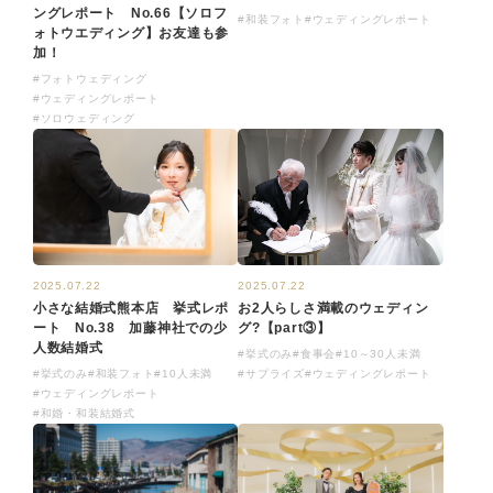
ングレポート No.66【ソロフ
#和装フォト
#ウェディングレポート
ォトウエディング】お友達も参
加！
#フォトウェディング
#ウェディングレポート
#ソロウェディング
2025.07.22
2025.07.22
小さな結婚式熊本店 挙式レポ
お2人らしさ満載のウェディン
ート No.38 加藤神社での少
グ?【part③】
人数結婚式
#挙式のみ
#食事会
#10～30人未満
#挙式のみ
#和装フォト
#10人未満
#サプライズ
#ウェディングレポート
#ウェディングレポート
#和婚・和装結婚式