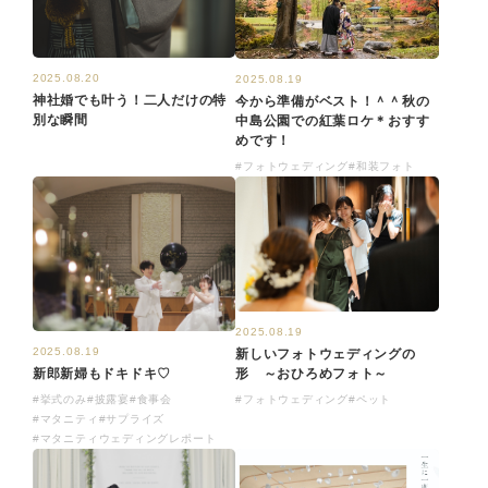
2025.08.20
2025.08.19
神社婚でも叶う！二人だけの特
今から準備がベスト！＾＾秋の
別な瞬間
中島公園での紅葉ロケ＊おすす
めです！
#フォトウェディング
#和装フォト
2025.08.19
2025.08.19
新しいフォトウェディングの
形 ～おひろめフォト～
新郎新婦もドキドキ♡
#フォトウェディング
#ペット
#挙式のみ
#披露宴
#食事会
#マタニティ
#サプライズ
#マタニティウェディングレポート