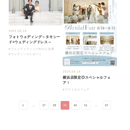
2025.08.18
フォトウェディング～タキシー
ド×ウェディングドレス～
#フォトウェディング
#10人未満
#ウェディングレポート
2025.08.18
横浜店限定◎スペシャルフェ
ア！
#ブライダルフェア
1
…
37
38
39
40
41
…
97