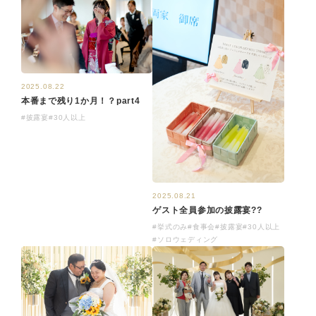
2025.08.22
本番まで残り1か月！？part4
#披露宴
#30人以上
2025.08.21
ゲスト全員参加の披露宴??
#挙式のみ
#食事会
#披露宴
#30人以上
#ソロウェディング