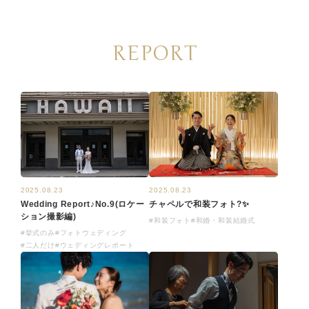
REPORT
2025.08.23
2025.08.23
Wedding Report♪No.9(ロケー
チャペルで和装フォト?✨
ション撮影編)
#和装フォト
#和婚・和装結婚式
#挙式のみ
#フォトウェディング
#二人だけ
#ウェディングレポート