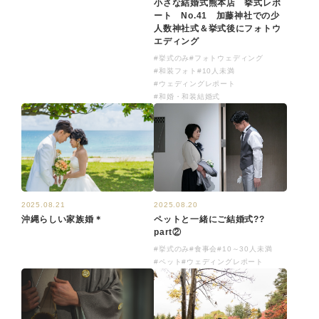
小さな結婚式熊本店 挙式レポ
ート No.41 加藤神社での少
人数神社式＆挙式後にフォトウ
エディング
#挙式のみ
#フォトウェディング
#和装フォト
#10人未満
#ウェディングレポート
#和婚・和装結婚式
2025.08.21
2025.08.20
沖縄らしい家族婚＊
ペットと一緒にご結婚式??
part②
#挙式のみ
#食事会
#10～30人未満
#ペット
#ウェディングレポート