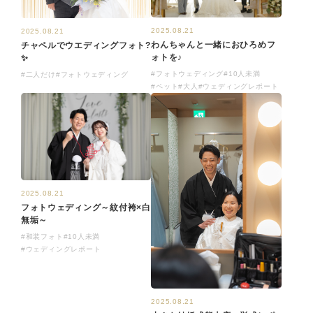
2025.08.21
2025.08.21
わんちゃんと一緒におひろめフ
チャペルでウエディングフォト?
ォトを♪
✨
#フォトウェディング
#10人未満
#二人だけ
#フォトウェディング
#ペット
#大人
#ウェディングレポート
2025.08.21
フォトウェディング～紋付袴×白
無垢～
#和装フォト
#10人未満
#ウェディングレポート
2025.08.21