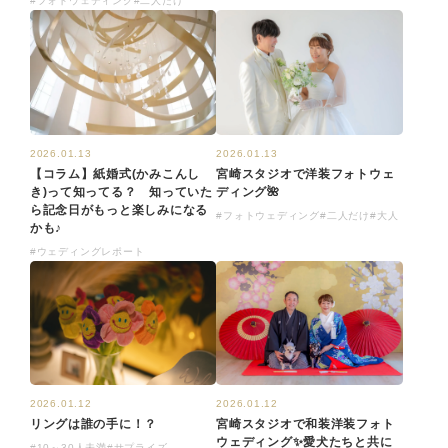
#フォトウェディング
#二人だけ
2026.01.13
2026.01.13
【コラム】紙婚式(かみこんし
宮崎スタジオで洋装フォトウェ
き)って知ってる？ 知っていた
ディング🌺
ら記念日がもっと楽しみになる
#フォトウェディング
#二人だけ
#大人
かも♪
#ウェディングレポート
2026.01.12
2026.01.12
リングは誰の手に！？
宮崎スタジオで和装洋装フォト
ウェディング✨愛犬たちと共に
#10～30人未満
#サプライズ