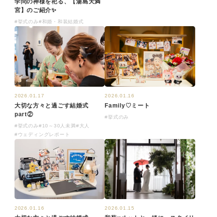
学問の神様を祀る、【湯島天満
宮】のご紹介✨
#挙式のみ
#和婚・和装結婚式
2026.01.16
2026.01.17
Family♡ミート
大切な方々と過ごす結婚式
part②
#挙式のみ
#挙式のみ
#10～30人未満
#大人
#ウェディングレポート
2026.01.16
2026.01.15