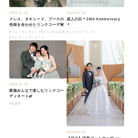
2026.01.10
2026.01.10
ドレス、タキシード、ブーケの
成人の日＊20th Anniversary
色味を合わせたリンクコーデ💓
＊
#フォトウェディング
#10～30人未満
#ソロウェディング
#ウェディングレポート
2026.01.10
家族みんなで楽しむリンクコー
ディネート🌿
#披露宴
2026.01.10