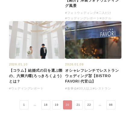
【紹介】洋装フォトウェディン
グ風景
#フォトウェディング
#二人だけ
#ウェディングレポート
#ホテル
2026.01.09
2026.01.10
オシャレフレンチでレストラン
【コラム】結婚式の日を選ぶ際
ウェディング💒【BISTRO
の、六輝六曜(ろっきろくよう)
FAVORI 代官山】
とは？
#食事会
#30人以上
#レストラン
#ウェディングレポート
1
…
18
19
20
21
22
…
98