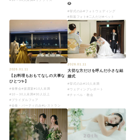
🐶
#挙式のみ
#フォトウェディング
#和装フォト
#二人だけ
#ペット
2026.01.11
2026.01.11
大切な方だけを呼んだ小さな結
【お料理もおもてなしの大事な
婚式
ひとつ✨】
#挙式のみ
#10人未満
#食事会
#披露宴
#10人未満
#ウェディングレポート
#10～30人未満
#30人以上
#チャペル・教会
#ブライダルフェア
#会食・パーティのみ
#レストラン