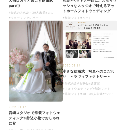
大切な方々と過ごす結婚式
和装×ペットと一緒に。スタイリ
part①
ッシュなスタジオで叶えるアッ
トホームフォトウェディング
#挙式のみ
#10～30人未満
#大人
#ウェディングレポート
#和装フォト
#ペット
2026.01.14
小さな結婚式 写真へのこだわ
り ～ラヴィファクトリー～
#挙式のみ
#食事会
#披露宴
#フォトウェディング
#和装フォト
#琉装フォト
#10～30人未満
#ペット
2026.01.15
宮崎スタジオで洋装フォトウェ
ディング✨持込小物でおしゃれ
に👗