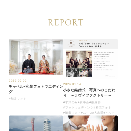
REPORT
2026.02.02
2026.01.14
チャペル×和装フォトウエディン
小さな結婚式 写真へのこだわ
グ
り ～ラヴィファクトリー～
#和装フォト
#挙式のみ
#食事会
#披露宴
#フォトウェディング
#和装フォト
#琉装フォト
#10～30人未満
#ペット