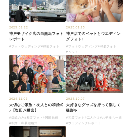
2025.02.22
2025.01.25
神戸モザイク店の白無垢フォト
神戸店でのペットとウエディン
レポート
グフォト♪
#フォトウェディング
#和装フォト
#フォトウェディング
#和装フォト
#ペット
2024.11.05
2024.10.07
大切なご家族・友人との和婚式
大好きなグッズを持って楽しく
♪【塩田八幡宮】
撮影✨
#挙式のみ
#和装フォト
#国際結婚
#和装フォト
#二人だけ
#お子様も一緒
#和婚・和装結婚式
#ウェディングレポート