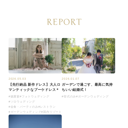
REPORT
2026.05.03
2026.01.07
【先行納品 新作ドレス】大人ロ
ガーデンで過ごす、最高に気持
マンティックなブーケドレス＊
ちいい結婚式！
#披露宴
#フォトウェディング
#挙式のみ
#ガーデンウェディング
#ソロウェディング
#会食・パーティのみ
#レストラン
#ガーデンウェディング
#国内リゾート