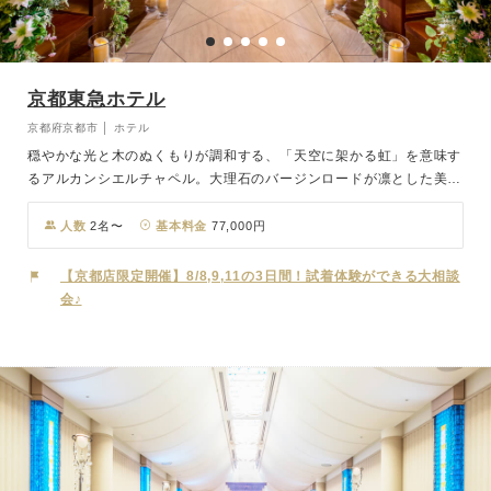
京都東急ホテル
京都府京都市 │ ホテル
穏やかな光と木のぬくもりが調和する、「天空に架かる虹」を意味す
るアルカンシエルチャペル。大理石のバージンロードが凛とした美し
さを際立たせ、やわらかな自然光が祭壇を包み込みます。ホテルなら
ではの行き届いたホスピタリティに見守られながら、ゲストの心に深
人数
2名〜
基本料金
77,000円
く刻まれる厳かで温もりあるセレモニーが叶います。祝宴では、京都
の風土が育んだ上質な食材を用い、フランス料理から和食懐石まで多
【京都店限定開催】8/8,9,11の3日間！試着体験ができる大相談
彩なコースをご用意。巨匠・三國清三シェフ監修の特別メニューをは
会♪
じめ、長年のコラボレーションから生まれたオリジナルウェディング
コースで、心を尽くしたおもてなしをお届けします。旬の味わいに想
いを込めた、おふたりだけの特別メニューのご提案も可能です。