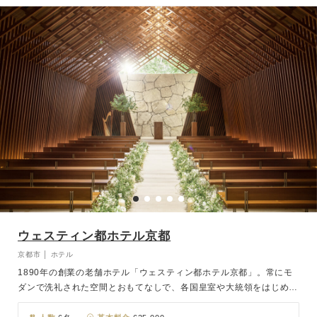
ウェスティン都ホテル京都
京都市 │ ホテル
1890年の創業の老舗ホテル「ウェスティン都ホテル京都」。常にモ
ダンで洗礼された空間とおもてなしで、各国皇室や大統領をはじめと
する国賓など多くの著名人を迎え、国際ホテルとして高い名声を築い
ています。そんな伝統あるホテルでのウェディングは、ホテル本館に