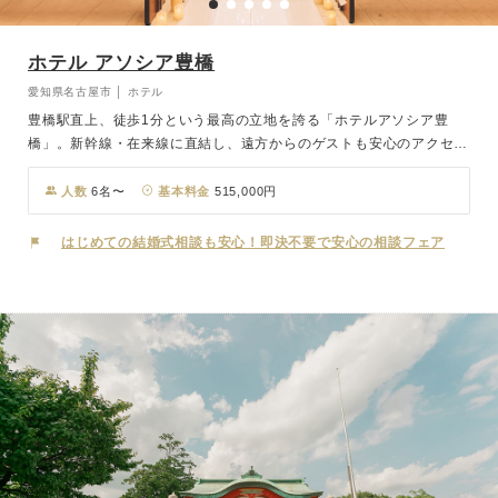
ホテル アソシア豊橋
愛知県名古屋市 │ ホテル
豊橋駅直上、徒歩1分という最高の立地を誇る「ホテルアソシア豊
橋」。新幹線・在来線に直結し、遠方からのゲストも安心のアクセス
です。館内には多彩な挙式スタイルをご用意。繊細なディテールとシ
ャンデリアのやわらかな光に包まれたチャペルでは、扉を開けると純
人数
6名〜
基本料金
515,000円
白のヴァージンロードが輝き、やわらかな光をまとった十字架のも
と、幻想的な雰囲気に包まれて永遠の愛を誓えます。 総御影石の床
はじめての結婚式相談も安心！即決不要で安心の相談フェア
に光のラインが施された神殿は、白木のぬくもりと調和し、凛と澄ん
だ空気に満ちた空間。古式ゆかしい神前式で厳かな誓いを交わせま
す。 さらに空に開かれたスカイガーデンでは、青空や爽やかな風に
祝福されながら、フラワーシャワーやブーケトスを楽しむ開放的なセ
レモニーが叶います。アクセス、空間、そして多彩な挙式スタイル。
「ホテルアソシア豊橋」が、おふたりの人生に寄り添う特別な一日を
彩ります。