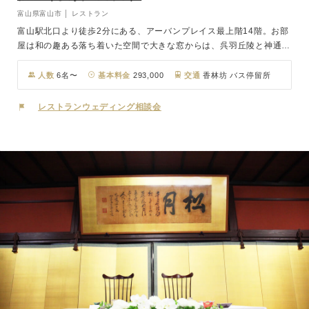
富山県富山市 │ レストラン
富山駅北口より徒歩2分にある、アーバンプレイス最上階14階。お部
屋は和の趣ある落ち着いた空間で大きな窓からは、呉羽丘陵と神通の
流れを望むことができ、2015年3月14日開業の北陸新幹線も眺望で
きます。 お料理の素材には拘っており、豆乳は京都｢藤清｣から、生
人数
6名〜
基本料金
293,000
交通
香林坊 バス停留所
麩は創業元禄2年の｢半兵衛麩」から取り寄せた逸品、牛肉は厳選され
た最高等級A5ランクの国産黒毛和牛のみを使用しております。 京都
レストランウェディング相談会
祇園で腕を磨いた料理長が厳選した素材で作る会席料理をご堪能下さ
い。