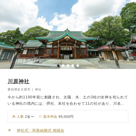
川原神社
愛知県名古屋市 │ 神社
今から約1100年前に創建され、太陽、水、土の3柱の女神を祀られて
いる神社の境内には、摂社、末社を合わせて11の社があり、川名弁
天社は海上交通や道の守護神であり福の神、金運開運の神、音楽芸術
の神、雄弁の神とさまざまなご利益が。狩野派の絵師・笙弘（しょう
人数
2名〜
基本料金
95,000円
こう）が2年以上かけて描いた拝殿の天井絵は息をのむ美しさ。そん
な「川原神社」で行われる結婚式は、伶人が奏でる格調高い雅楽に包
神社式・和装結婚式 相談会
まれた神前結婚式。厳粛な雰囲気のなか神前で巫女が舞う浦安の舞の