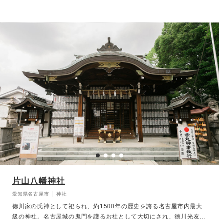
様子は、古きよき日本の結婚式そのもの。四季折々にあわせた巫女の
装いがふたりの挙式に華やかさを添えて。挙式後は緑豊かな境内で、
参列者と記念撮影を。境内はバリアフリーにも配慮されており、車椅
子をご利用の方やご年配の参列者様も安心して挙式にご参加いただけ
ます。
片山八幡神社
愛知県名古屋市 │ 神社
徳川家の氏神として祀られ、約1500年の歴史を誇る名古屋市内最大
級の神社。名古屋城の鬼門を護るお社として大切にされ、徳川光友公