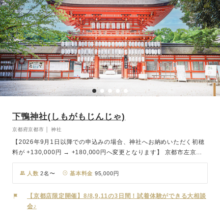
下鴨神社(しもがもじんじゃ)
京都府京都市 │ 神社
【2026年9月1日以降での申込みの場合、神社へお納めいただく初穂
料が +130,000円 → +180,000円へ変更となります】 京都市左京
区、世界遺産にも登録されている賀茂御祖神社(かもみおやじんじ
ゃ)。鴨川の下流に祀られていることから通称「下鴨神社(しもがもじ
人数
2名〜
基本料金
95,000円
んじゃ)」として親しまれています。京都最古の社の一つで山城国一
宮と崇められ、国事や国民の幸福を祈願しています。古くから縁結び
【京都店限定開催】8/8,9,11の3日間！試着体験ができる大相談
や子育ての神様としても人々から厚く信仰されており、参道は「糺の
会♪
森」という原野の姿をとどめる約600本の樹木に包まれ、柔らかな木