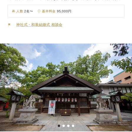
の別邸にあった「龍神社」も境内に移されました。活気あふれる神輿
行事や龍神への祈願祭でも知られる神社です。
人数
2名〜
基本料金
95,000円
神社式・和装結婚式 相談会