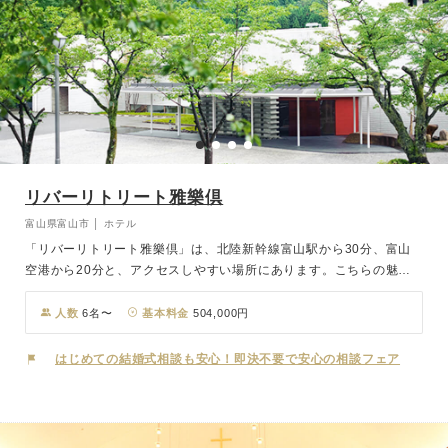
リバーリトリート雅樂倶
富山県富山市 │ ホテル
「リバーリトリート雅樂倶」は、北陸新幹線富山駅から30分、富山
空港から20分と、アクセスしやすい場所にあります。こちらの魅力
は何と言っても自然との融合をテーマとした気品に満ちた空間。まる
で大きな絵画のように美しい景観を楽しみながら、洗練されたアート
人数
6名〜
基本料金
504,000円
のような空間でゲストの皆様とゆったりとした大人のウエディングパ
ーティを。
はじめての結婚式相談も安心！即決不要で安心の相談フェア