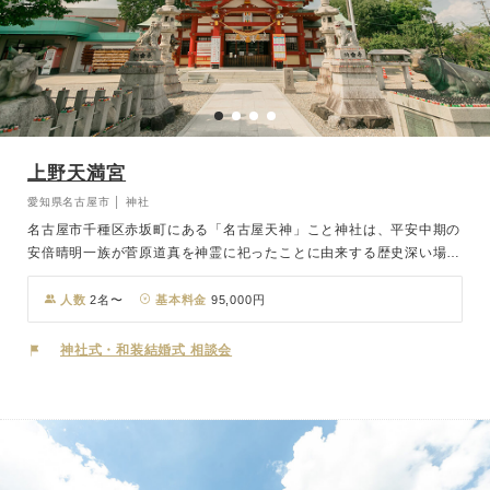
上野天満宮
愛知県名古屋市 │ 神社
名古屋市千種区赤坂町にある「名古屋天神」こと神社は、平安中期の
安倍晴明一族が菅原道真を神霊に祀ったことに由来する歴史深い場所
です。平成30年に新築された「晴明殿」は、冷暖房完備で快適に過
ごせる環境の中、お二人の神前挙式を厳かに執り行います。千年以上
人数
2名〜
基本料金
95,000円
の歴史と共に、心に残る挙式を叶えてみませんか。
神社式・和装結婚式 相談会