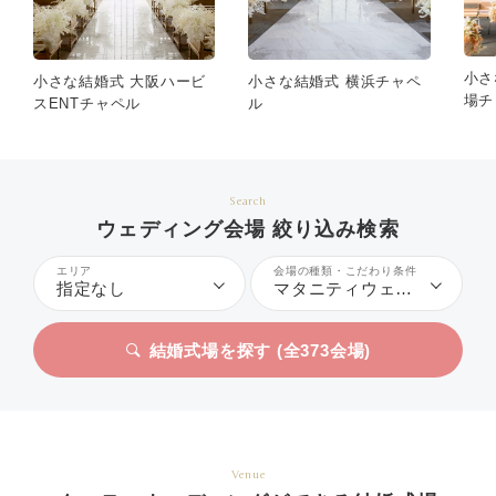
小さ
小さな結婚式 大阪ハービ
小さな結婚式 横浜チャペ
場チ
スENTチャペル
ル
Search
ウェディング会場 絞り込み検索
エリア
会場の種類・こだわり条件
指定なし
マタニティウェディング
結婚式場を探す (全
373
会場)
Venue