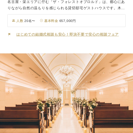
名古屋・栄エリアに佇む「ザ・フォレストオブロルド」は、都心にあ
りながら自然の温もりを感じられる貸切邸宅ゲストハウスです。木の
香りと緑に包まれたチャペルは、光がやさしく差し込み、森の中にい
るようなぬくもりに満ちています。館内は北欧デザインを基調にした
人数
20名〜
基本料金
657,000円
スタイリッシュな空間で、待合スペースやパーティ会場、ガーデン付
きチャペルまでフロアごとに趣向を凝らした造りをすべて貸切に。お
はじめての結婚式相談も安心！即決不要で安心の相談フェア
ふたりらしいスタイルを大切にした自然体のウエディングが叶いま
す。まるで自宅にゲストを招くようなプライベート感に満ちた空間
で、オーダーメイドの結婚式を一緒に創り上げることができるのも大
きな魅力。邸宅だからこそ感じられる、非日常とくつろぎが調和した
ひとときが、おふたりとゲストにかけがえのない思い出を紡ぎます。