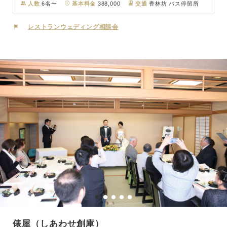
派フレンチ。 「シェ・ヨシ」では、緑豊かな富山の自然に囲まれた
人数
6名〜
基本料金
388,000
交通
香林坊 バス停留所
庭園でアットホームなウェディングが可能です。
レストランウェディング相談会
俵屋（しあわせ創庫）