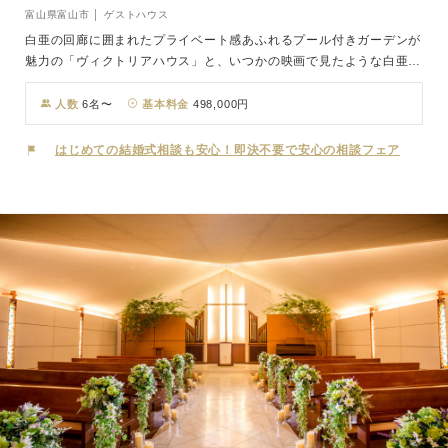
富山県富山市 │ ゲストハウス
白亜の回廊に囲まれたプライベート感あふれるプール付きガーデンが
魅力の「ヴィクトリアハウス」と、いつかの映画で見たような白亜の
一軒家で、白の美しさに包まれるような純白の空間が広がる「ホワイ
トハウス」。門をくぐった先に現れる2つの邸宅から、おふたりが想
人数
6名〜
基本料金
498,000円
い描くイメージに合わせてお選び頂けます。一軒家貸切のとびきりの
プライベート空間は、エントランスからガーデン、披露宴会場までト
はじめての結婚式相談も安心！即決不要で安心の相談フェア
ータルに演出が可能です。専属プランナーとともに、最高の1日を作
り上げましょう。