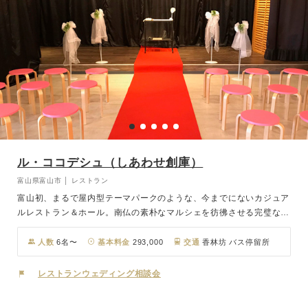
ル・ココデシュ（しあわせ創庫）
富山県富山市 │ レストラン
富山初、まるで屋内型テーマパークのような、今までにないカジュア
ルレストラン＆ホール。南仏の素朴なマルシェを彷彿させる完璧なま
でのアンティークワールドが女性に人気。あなただけのブライダルパ
ーティーを叶える「ル・ココデシュ」。アクセスは、富山駅から車で
人数
6名〜
基本料金
293,000
交通
香林坊 バス停留所
15分。
レストランウェディング相談会