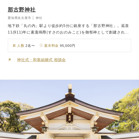
那古野神社
愛知県名古屋市 │ 神社
地下鉄「丸の内」駅より徒歩約5分に鎮座する「那古野神社」。延喜
11(911)年に素戔嗚尊(すさのおのみこと)を御祭神として創建された
といわれています。もとは現在の中区丸の内にあり、名古屋城が築城
されてからは城の総鎮守、名古屋の氏神として祀られていました。廃
人数
2名〜
基本料金
95,000円
藩置県により、明治9年に現在地に移されました。例祭「天王祭」は
江戸時代には名古屋東照宮の東照宮祭、若宮八幡社の若宮祭とともに
神社式・和装結婚式 相談会
名古屋三大祭と呼ばれていた歴史あるお祭りです。現在も毎年7月15
日・16日には、神輿や山車が街を練り歩きます。また東照宮ととも
に桜の名所にもなっています。好アクセスの都心にありながらも緑に
囲まれた空間で、心穏やかに門出を迎えませんか？