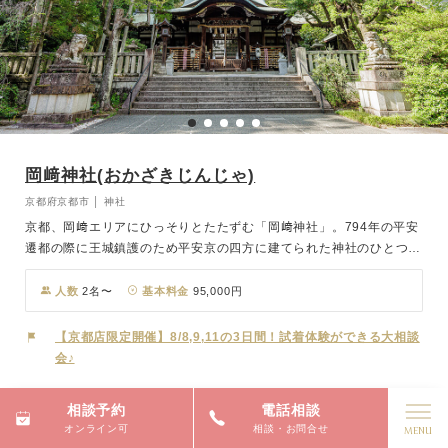
岡﨑神社(おかざきじんじゃ)
京都府京都市 │ 神社
京都、岡﨑エリアにひっそりとたたずむ「岡﨑神社」。794年の平安
遷都の際に王城鎮護のため平安京の四方に建てられた神社のひとつ
で、都の東に鎮座することから東天王と称されています。ご祭神は速
素盞鳴尊(すさのおのみこと)と奇稲田姫命(くしなだひめのみこと)、
人数
2名〜
基本料金
95,000円
そして二神から生まれた三女五男の八柱御子神(やはしらのみこがみ)
です。たくさんの御子神をもうけられたことから、縁結び・子授け安
【京都店限定開催】8/8,9,11の3日間！試着体験ができる大相談
産のご神徳があります。当時は境内をはじめ付近一帯が野うさぎの生
会♪
息地であり、多産なうさぎは古くから氏神様の使いとされています。
本殿前の狛うさぎ、御手水の子授けうさぎ(水をかけてお腹をこする
相談予約
電話相談
と子宝と安産に恵まれるとされる)など、境内には可愛らしいうさぎ
オンライン可
相談・お問合せ
像が多くおります。