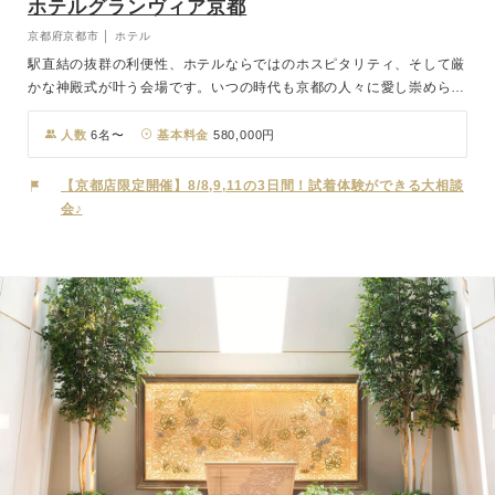
ホテルグランヴィア京都
京都府京都市 │ ホテル
駅直結の抜群の利便性、ホテルならではのホスピタリティ、そして厳
かな神殿式が叶う会場です。いつの時代も京都の人々に愛し崇められ
てきた「伏見稲荷大社」のご祭神を祀った日本で唯一の神殿「稲寿殿
(とうじゅでん)」。気品に満ちた空間に、伝統美あふれる和装が凛と
人数
6名〜
基本料金
580,000円
引き立ち、雅楽の音色が 門出を雅びやかに彩ります。館内神前式で
は珍しく、ご友人も参列いただけることも特徴です。挙式のあとはホ
【京都店限定開催】8/8,9,11の3日間！試着体験ができる大相談
テル内で披露宴を。大宴会場からアットホームなご祝宴向けまで、人
会♪
数やおふたりの スタイルに合わせた多彩なバンケットをご用意して
おります。