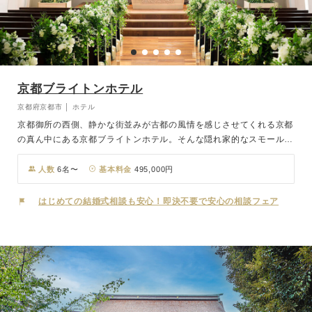
京都ブライトンホテル
京都府京都市 │ ホテル
京都御所の西側、静かな街並みが古都の風情を感じさせてくれる京都
の真ん中にある京都ブライトンホテル。そんな隠れ家的なスモールラ
グジュアリーホテルで厳かな結婚式が実現。純白の空間に映える14
ｍの長いバージンロード、8名の聖歌隊と弦楽デュオが奏でる本格的
人数
6名〜
基本料金
495,000円
なチャペル挙式。ガーデンではフラワーシャワーやバルーンリリース
で和やかなひとときをお過ごしいただけます。「美食のホテル」とし
はじめての結婚式相談も安心！即決不要で安心の相談フェア
ても定評があり、国内外のVIPをおもてなしするパーティーも数多く
実施。