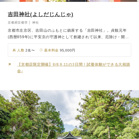
吉田神社(よしだじんじゃ)
京都府京都市 │ 神社
京都市左京区、吉田山のふもとに鎮座する「吉田神社」。貞観元年
(西暦859年)に平安京の守護神として創建されて以来、厄除け・開運
の神様として多くの崇敬を集めてきました。節分祭発祥の神社の地と
しても有名で、室町時代より続く節分祭は京洛の一大行事として大変
人数
2名〜
基本料金
95,000円
賑わいます。 本宮の御祭神は4柱。なかでも第三殿の天之子八根命
(あめのこやねのみこと)と第四殿の比売神(ひめがみ)は夫婦神とし
【京都店限定開催】8/8,9,11の3日間！試着体験ができる大相談
て、良縁や夫婦和合の御神徳を授けてくださいます。また境内にある
会♪
「斎場所大元宮（さいじょうしょだいげんぐう）」は国の重要文化財
に指定されており、約800万とされる全国すべての神様が祀られてい
ます。 豊かな自然に朱色の神殿が美しく、清らかな空気に包まれた
神前式を挙げていただけます。