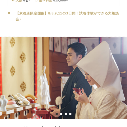
人数
6名~
基本料金
625,000～
ある、厳粛さと和の美しさが魅力の神前式場「相生殿」で行います。
披露宴会場は明るく洗礼されたお部屋で、プライベートテラスからは
【京都店限定開催】8/8,9,11の3日間！試着体験ができる大相談
東山の自然を望むことができます。自然豊かなロケーションで、一流
会♪
ホテルならではの上質なひとときをご堪能ください。