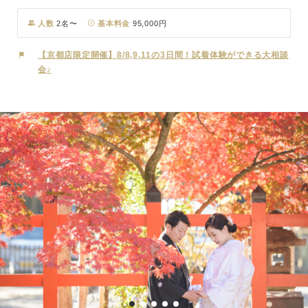
れ、秀吉公が祀られる本殿の隣には、北政所を祀る貞照神社が寄り添
うように佇んでいます。境内には、秀吉公ゆかりの“桐紋”や“ひょうた
人数
2名〜
基本料金
95,000円
ん”型の絵馬、武将によって寄進された石灯篭などを見ることができ
随所に歴史を感じさせてくれます。鳥居をくぐると元伏見城の城門で
【京都店限定開催】8/8,9,11の3日間！試着体験ができる大相談
あったと伝えられる桃山建築の絢爛豪華な大唐門が目の前にそびえま
会♪
す。西本願寺、大徳寺の唐門とともに「京の三唐門」といわれる国宝
の唐門は撮影にも人気の場所。挙式は通常一般開放されていない唐門
と玉垣に囲まれた本殿と拝殿の広くゆったりとした特別な空間の中で
厳かに執り行われます。