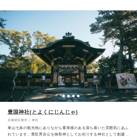
洩れ日が優しくおふたりを包み込みます。婚礼の儀式は重要文化財に
指定されている格式高い「葵生殿」にて執り行われ、静謐な空気の中
で斎主が祝詞を奏上し、新郎新婦の末永い幸せを御祈願いたします。
豊国神社(とよくにじんじゃ)
京都府京都市 │ 神社
東山七条の観光地にありながら重厚感のある落ち着いた雰囲気にあふ
れています。豊臣秀吉公を御祭神としてお祀りする神社として創建さ