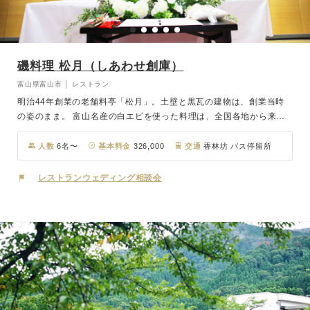
磯料理 松月（しあわせ創庫）
富山県富山市 │ レストラン
明治44年創業の老舗料亭「松月」。土壁と黒瓦の建物は、創業当時
の姿のまま。 富山名産の白エビを使った料理は、全国各地から来客
が絶えないほどの自慢の品々。 富山市内からほど近く、静かに流れ
るときの中で大切な方々と旬の料理に舌鼓を打ちながら、贅沢なおも
人数
6名〜
基本料金
326,000
交通
香林坊 バス停留所
てなしの時間をゲストの皆さまと一緒にお過ごし下さい。
レストランウェディング相談会