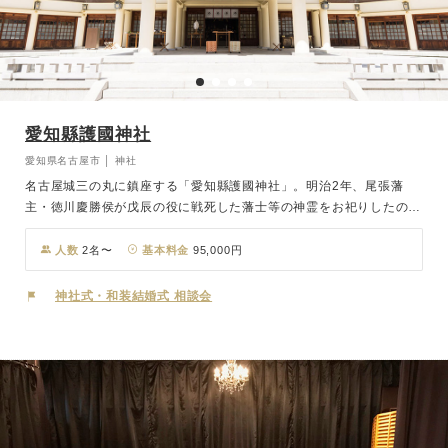
愛知縣護國神社
愛知県名古屋市 │ 神社
名古屋城三の丸に鎮座する「愛知縣護國神社」。明治2年、尾張藩
主・徳川慶勝侯が戊辰の役に戦死した藩士等の神霊をお祀りしたのが
始まりで、昭和10年に現社地に御遷座されました。先の大東亜戦争
に至るまでの愛知県ゆかりの御英霊九万三千余柱を護國の大神として
人数
2名〜
基本料金
95,000円
お祀り申し上げております。名古屋の中心部に位置しながら、別世界
のような清々しい空気が広がる壮大な境内を一歩一歩想いを込め進む
神社式・和装結婚式 相談会
参進の儀、そして荘厳な社殿で叶える神前挙式は、おふたりの門出に
格別な感動を添えることでしょう。清らかな都心の杜、そして平和と
繁栄・幸せを祈るお社で、おふたりの門出を迎えませんか。