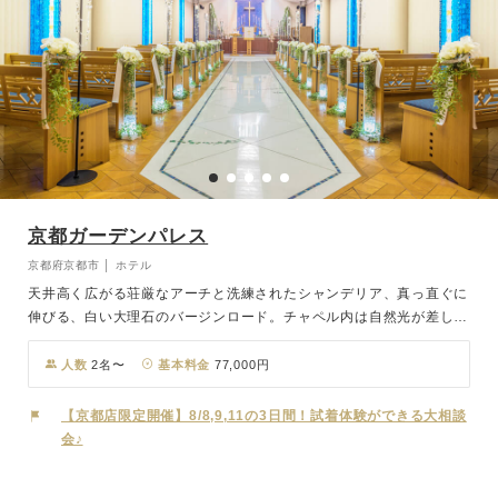
京都ガーデンパレス
京都府京都市 │ ホテル
天井高く広がる荘厳なアーチと洗練されたシャンデリア、真っ直ぐに
伸びる、白い大理石のバージンロード。チャペル内は自然光が差し込
み、幻想的なブルーの光がおふたりを優しく包み込みます。ご家族や
ご友人に見守られながら、おふたりらしい誓いを紡ぐ。ホテルならで
人数
2名〜
基本料金
77,000円
はの上質空間で祝福と喜びに満ちたセレモニーが叶います。
【京都店限定開催】8/8,9,11の3日間！試着体験ができる大相談
会♪