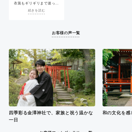
衣装もギリギリまで迷った
けど柔軟な対応をしてもら
続きを読む
えたので安心してお任せで
きました。
お客様の声一覧
四季彩る金澤神社で、家族と祝う温かな
和の文化を感
一日