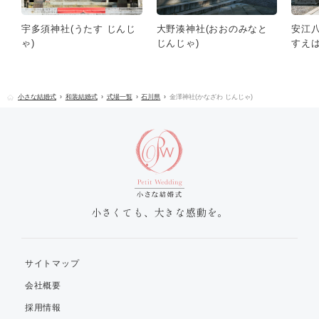
宇多須神社(うたす じんじ
大野湊神社(おおのみなと
安江八
ゃ)
じんじゃ)
すえは
小さな結婚式
和装結婚式
式場一覧
石川県
金澤神社(かなざわ じんじゃ)
小さくても、大きな感動を。
サイトマップ
会社概要
採用情報