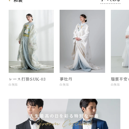
和装
レース打掛SUK-03
夢牡丹
瑞雲平安
白無垢
白無垢
白無垢