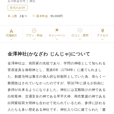
石川県金沢市 │ 神社
挙式のみOK
人数
2名〜
基本料金
95,000円
式場紹介
プラン・料金
キャンペーン
口コミ・質問
アクセス
金澤神社(かなざわ じんじゃ)について
金澤神社は、前田家の先祖であり、学問の神様として知られる
菅原道真を御祭神とし、寛政6年（1794年）に建てられまし
た。創建当時は藩主の個人的な祈願所としていた為、長らく一
般開放はされていなかったのですが、明治7年に誰もが自由に
参拝が出来るようになりました。神社には災難除けの神である
白蛇竜神、交通安全の神である琴平大神、商売繁盛の神である
白阿紫稲荷大明神も合わせて祀られているため、参拝に訪れる
人たちも多い歴史ある神社です。神社入り口に建てられた「慶