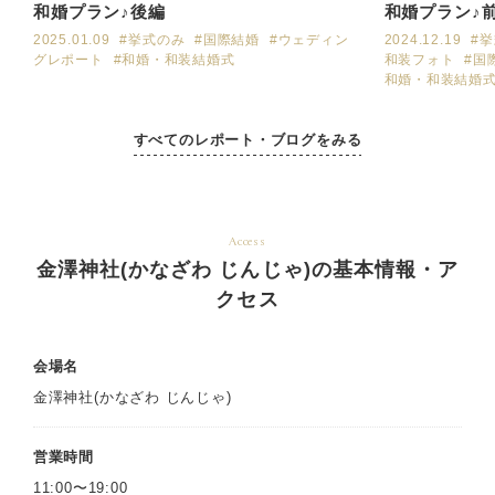
和婚プラン♪後編
和婚プラン♪
2025.01.09
#挙式のみ
#国際結婚
#ウェディン
2024.12.19
#
グレポート
#和婚・和装結婚式
和装フォト
#国
和婚・和装結婚
すべてのレポート・ブログをみる
Access
金澤神社(かなざわ じんじゃ)の基本情報・ア
クセス
会場名
金澤神社(かなざわ じんじゃ)
営業時間
11:00〜19:00