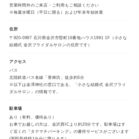
営業時間外のご来店・ご利用もご相談ください
※毎週水曜日（平日に限る）および年末年始休業
住所
〒920-0997 石川県金沢市竪町16番地ハウス1991 1F（小さな
結婚式 金沢ブライダルサロンの住所です）
アクセス
バス
北陸鉄道バス各線「香林坊」徒歩約5分
※以下は金澤神社の窓口である、「小さな結婚式 金沢ブライ
ダルサロン」の情報です。
駐車場
あり（有料、優待あり）
お車でお越しの方は、金沢西ICより約20分です。駐車場はす
ぐ近くの『タテマチパーキング』の優待サービスがございます
(新郎新婦様1台分に限ります）