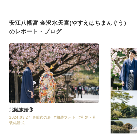
安江八幡宮 金沢水天宮(やすえはちまんぐう)
のレポート・ブログ
北陸旅婚③
2024.03.27
#挙式のみ
#和装フォト
#和婚・和
装結婚式