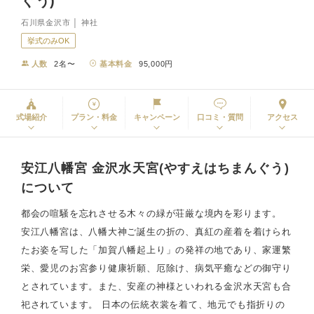
ぐう)
石川県金沢市 │ 神社
挙式のみOK
人数
2名〜
基本料金
95,000円
式場紹介
プラン・料金
キャンペーン
口コミ・質問
アクセス
安江八幡宮 金沢水天宮(やすえはちまんぐう)
について
都会の喧騒を忘れさせる木々の緑が荘厳な境内を彩ります。
安江八幡宮は、八幡大神ご誕生の折の、真紅の産着を着けられ
たお姿を写した「加賀八幡起上り」の発祥の地であり、家運繁
栄、愛児のお宮参り健康祈願、厄除け、病気平癒などの御守り
とされています。また、安産の神様といわれる金沢水天宮も合
祀されています。 日本の伝統衣裳を着て、地元でも指折りの