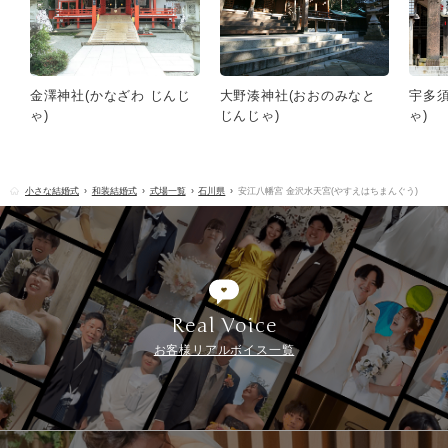
金澤神社(かなざわ じんじ
大野湊神社(おおのみなと
宇多須
ゃ)
じんじゃ)
ゃ)
小さな結婚式
和装結婚式
式場一覧
石川県
安江八幡宮 金沢水天宮(やすえはちまんぐう)
Real Voice
お客様リアルボイス一覧