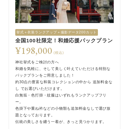
挙式︎＋衣装ランクアップ＋撮影データ200カット
全国100社限定！和婚応援パックプラン
¥198,000
(税込)
神社挙式をご検討の方へ
和婚を気軽に、そして美しく叶えていただける特別な
パックプランをご用意しました！
約30点の豊富な和装コレクションの中から 追加料金な
し でお選びいただけます。
白無垢・色打掛・紋服はいずれもランクアップフリ
ー。
色掛下や重ね衿などの小物類も追加料金なしで選び放
題となっております。
伝統の美しさを纏う一着が、きっと見つかります。