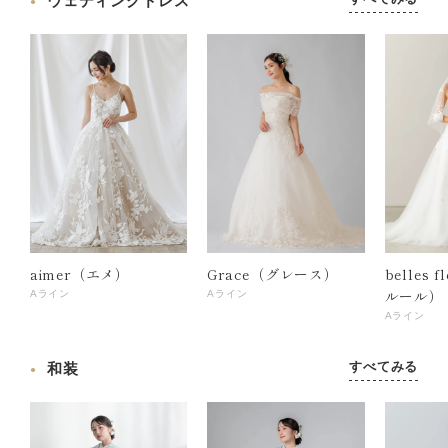
ウェディングドレス
aimer（エメ）
Grace（グレース）
belles 
ルール）
Aライン
Aライン
Aライン
すべてみる
和装