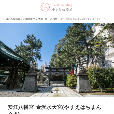
小さな結婚式
和装結婚式
式場一覧
石川県
安江八幡宮 金沢水天宮(やすえはちまんぐう)
安江八幡宮 金沢水天宮(やすえはちまん