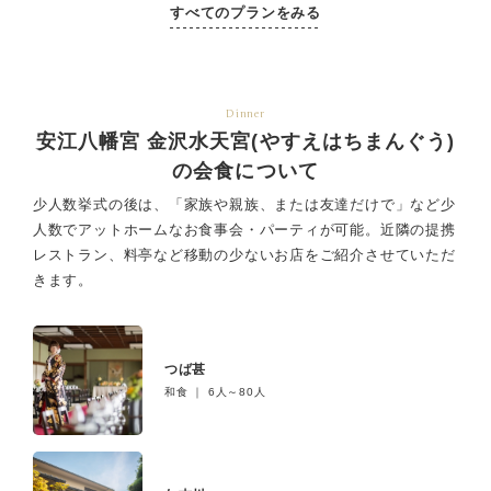
すべてのプランをみる
Dinner
安江八幡宮 金沢水天宮(やすえはちまんぐう)
の会食について
少人数挙式の後は、「家族や親族、または友達だけで」など少
人数でアットホームなお食事会・パーティが可能。
近隣の提携
レストラン、料亭など移動の少ないお店をご紹介させていただ
きます。
つば甚
和食 ｜ 6人～80人