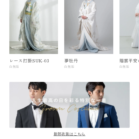
レース打掛SUK-03
夢牡丹
瑞雲平安
白無垢
白無垢
白無垢
新郎衣装はこちら