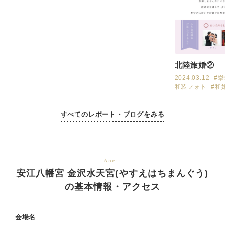
北陸旅婚②
2024.03.12
#
和装フォト
#和
すべてのレポート・ブログをみる
Access
安江八幡宮 金沢水天宮(やすえはちまんぐう)
の基本情報・アクセス
会場名