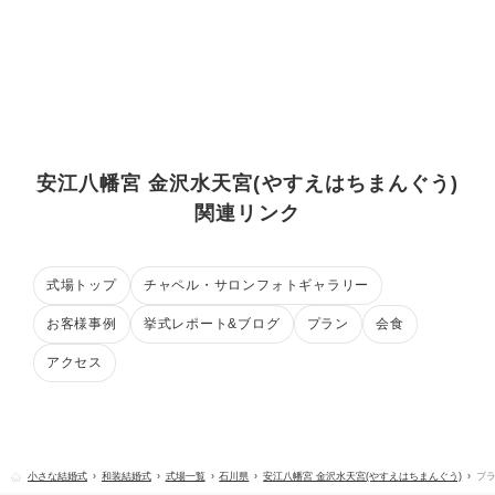
安江八幡宮 金沢水天宮(やすえはちまんぐう)
関連リンク
式場トップ
チャペル・サロンフォトギャラリー
お客様事例
挙式レポート&ブログ
プラン
会食
アクセス
小さな結婚式
和装結婚式
式場一覧
石川県
安江八幡宮 金沢水天宮(やすえはちまんぐう)
ブ