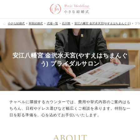
小さな結婚式
和装結婚式
式場一覧
石川県
安江八幡宮 金沢水天宮(やすえはちまんぐう)
ブ
安江八幡宮 金沢水天宮(やすえはちまんぐ
う) ブライダルサロン
チャペルに隣接するカウンターでは、
費用や挙式内容のご案内はも
ちろん、
日程やドレス選びなど幅広くご相談を承ります。
特別な一
日を彩る準備を、心を込めてお手伝いいたします。
ABOUT