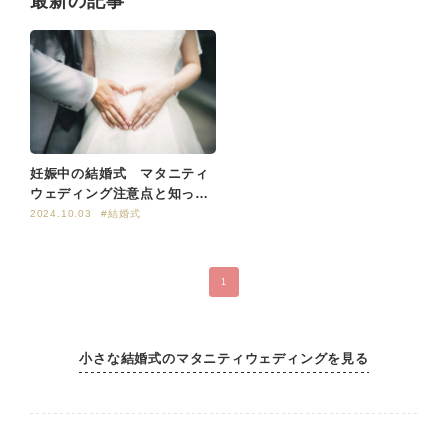
最新の記事
妊娠中の結婚式 マタニティ
ウェディング注意点と知って
おきたいこと７つ
2024.10.03
#結婚式
1
小さな結婚式のマタニティウェディングを見る