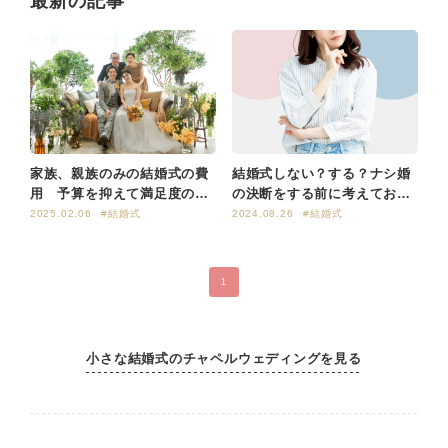
最新の記事
家族、親族のみの結婚式の費
結婚式しない？する？ナシ婚
用 予算を抑えて満足度の高
の決断をする前に考えておき
い結婚式
たいこと
2025.02.06
#結婚式
2024.08.26
#結婚式
1
小さな結婚式のチャペルウェディングを見る