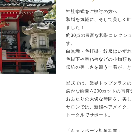
神社挙式をご検討の方へ
和婚を気軽に、そして美しく叶
ました！
約30点の豊富な和装コレクショ
す。
白無垢・色打掛・紋服はいずれ
色掛下や重ね衿などの小物類も
伝統の美しさを纏う一着が、き
挙式では、業界トップクラスの
厳かな瞬間を200カットの写
おふたりの大切な時間を、美し
サロンでは、新婦ヘアメイク、
トータルでサポート。
「キャンペーン対象期間」