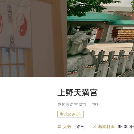
上野天満宮
愛知県名古屋市 │ 神社
挙式のみOK
人数
2名〜
基本料金
95,000